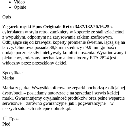
Video
Opinie
Opis
Zegarek męski Epos Originale Retro 3437.132.20.16.25
z
cyferblatem w stylu retro, zamknięty w kopercie ze stali szlachetnej
z wypukłym, odpornym na zarysowania szkłem szafirowym.
Odbijające się od krawędzi koperty promienie świetlne, łączą się na
tarczy. Obudowa posiada 38,8 mm średnicy i 9,9 mm grubości
dodaje poczucie siły i niebywały komfort noszenia. Wyrafinowany i
pięknie wykończony mechanizm automatyczny ETA 2824 jest
widoczny przez przeszklony dekiel.
Specyfikacja
Marka
Marka zegarka. Wszystkie oferowane zegarki pochodzą z oficjalnej
dystrybucji – posiadamy autoryzację na sprzedaż i serwis każdej
marki. Gwarantujemy oryginalność produktów oraz pełne wsparcie
serwisowe – zarówno gwarancyjne, jak i pogwarancyjne – w
naszych salonach i sklepie dolinski.pl.
Epos
Płeć