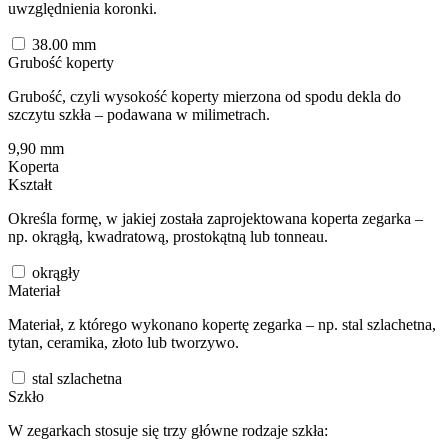
uwzględnienia koronki.
38.00
mm
Grubość koperty
Grubość, czyli wysokość koperty mierzona od spodu dekla do
szczytu szkła – podawana w milimetrach.
9,90
mm
Koperta
Kształt
Określa formę, w jakiej została zaprojektowana koperta zegarka –
np. okrągłą, kwadratową, prostokątną lub tonneau.
okrągły
Materiał
Materiał, z którego wykonano kopertę zegarka – np. stal szlachetna,
tytan, ceramika, złoto lub tworzywo.
stal szlachetna
Szkło
W zegarkach stosuje się trzy główne rodzaje szkła: