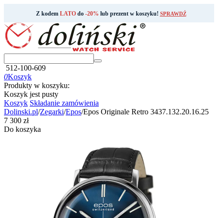
Z kodem
LATO
do
-20%
lub prezent w koszyku!
SPRAWDŹ
512-100-609
0
Koszyk
Produkty w koszyku:
Koszyk jest pusty
Koszyk
Składanie zamówienia
Dolinski.pl
/
Zegarki
/
Epos
/
Epos Originale Retro 3437.132.20.16.25
‍7 300‍
zł
Do koszyka