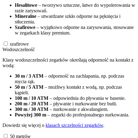
Hesalitowe
– tworzywo sztuczne, łatwe do wypolerowania w
razie zarysowań.
Mineralne
– utwardzane szkło odporne na pęknięcia i
stłuczenia.
Szafirowe
– wyjątkowo odporne na zarysowania, stosowane
w zegarkach klasy premium.
szafirowe
Wodoszczelność
Klasy wodoszczelności zegarków określają odporność na kontakt z
wodą:
30 m / 3 ATM
– odporność na zachlapania, np. podczas
mycia rąk.
50 m / 5 ATM
– możliwy kontakt z wodą, np. podczas
kąpieli.
100 m / 10 ATM
– odpowiednia do pływania w basenie.
200 m / 20 ATM
– pływanie i nurkowanie bez butli.
300 m / 30 ATM
– nurkowanie z akwalungiem.
Powyżej 300 m
– zegarki do profesjonalnego nurkowania.
Dowiedz się więcej o
klasach szczelności zegarków
.
50
metrów