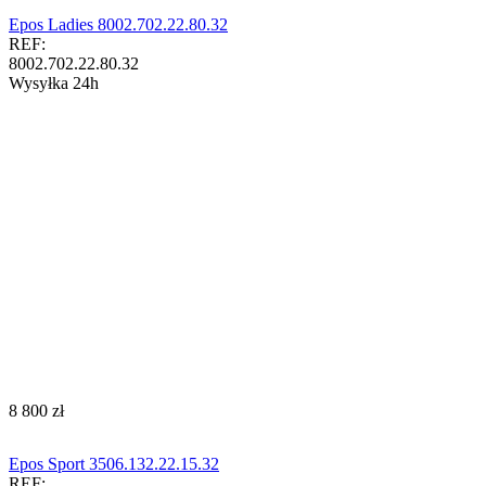
Epos Ladies 8002.702.22.80.32
REF:
8002.702.22.80.32
Wysyłka 24h
‍8 800‍
zł
Epos Sport 3506.132.22.15.32
REF: