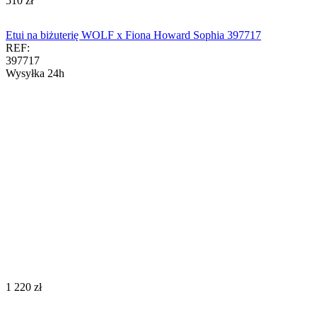
‍510‍
zł
Etui na biżuterię WOLF x Fiona Howard Sophia 397717
REF:
397717
Wysyłka 24h
‍1 220‍
zł