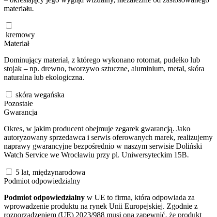
materiału.
kremowy
Materiał
Dominujący materiał, z którego wykonano rotomat, pudełko lub
stojak – np. drewno, tworzywo sztuczne, aluminium, metal, skóra
naturalna lub ekologiczna.
skóra wegańska
Pozostałe
Gwarancja
Okres, w jakim producent obejmuje zegarek gwarancją. Jako
autoryzowany sprzedawca i serwis oferowanych marek, realizujemy
naprawy gwarancyjne bezpośrednio w naszym serwisie Doliński
Watch Service we Wrocławiu przy pl. Uniwersyteckim 15B.
5 lat, międzynarodowa
Podmiot odpowiedzialny
Podmiot odpowiedzialny
w UE to firma, która odpowiada za
wprowadzenie produktu na rynek Unii Europejskiej. Zgodnie z
rozporządzeniem (UE) 2023/988 musi ona zapewnić, że produkt