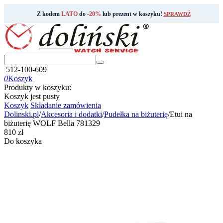
Z kodem
LATO
do
-20%
lub prezent w koszyku!
SPRAWDŹ
512-100-609
0
Koszyk
Produkty w koszyku:
Koszyk jest pusty
Koszyk
Składanie zamówienia
Dolinski.pl
/
Akcesoria i dodatki
/
Pudełka na biżuterię
/
Etui na
biżuterię WOLF Bella 781329
‍810‍
zł
Do koszyka