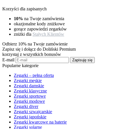
Korzyści dla zapisanych
10%
na Twoje zamówienia
okazjonalne kody zniżkowe
gorące zapowiedzi zegarków
zniżki dla
Stałych Klientów
Odbierz 10% na Twoje zamówienie
Zapisz się i dołącz do Doliński Premium
korzystaj z wszystkich bonusów
E-mail
Zapisuję się
Popularne kategorie
Zegarki – pełna oferta
Zegarki męskie
Zegarki damskie
Zegarki klasyczne
Zegarki sportowe
Zegarki modowe
Zegarki diver
Zegarki szwajcarskie
Zegarki japońskie
Zegarki kwarcowe na baterię
Zegarki solarne