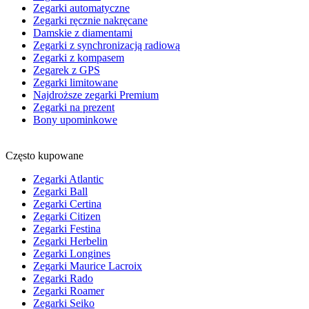
Zegarki automatyczne
Zegarki ręcznie nakręcane
Damskie z diamentami
Zegarki z synchronizacją radiową
Zegarki z kompasem
Zegarek z GPS
Zegarki limitowane
Najdroższe zegarki Premium
Zegarki na prezent
Bony upominkowe
Często kupowane
Zegarki Atlantic
Zegarki Ball
Zegarki Certina
Zegarki Citizen
Zegarki Festina
Zegarki Herbelin
Zegarki Longines
Zegarki Maurice Lacroix
Zegarki Rado
Zegarki Roamer
Zegarki Seiko