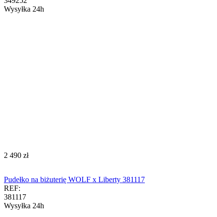
349252
Wysyłka 24h
‍2 490‍
zł
Pudełko na biżuterię WOLF x Liberty 381117
REF:
381117
Wysyłka 24h