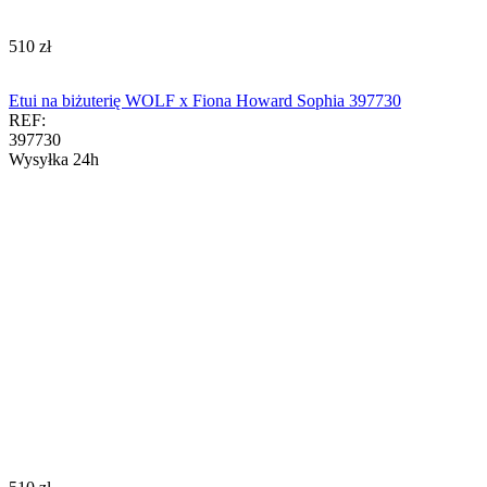
‍510‍
zł
Etui na biżuterię WOLF x Fiona Howard Sophia 397730
REF:
397730
Wysyłka 24h