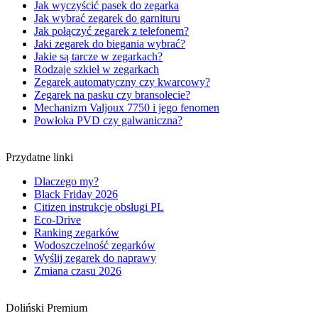
Jak wyczyścić pasek do zegarka
Jak wybrać zegarek do garnituru
Jak połączyć zegarek z telefonem?
Jaki zegarek do biegania wybrać?
Jakie są tarcze w zegarkach?
Rodzaje szkieł w zegarkach
Zegarek automatyczny czy kwarcowy?
Zegarek na pasku czy bransolecie?
Mechanizm Valjoux 7750 i jego fenomen
Powłoka PVD czy galwaniczna?
Przydatne linki
Dlaczego my?
Black Friday 2026
Citizen instrukcje obsługi PL
Eco-Drive
Ranking zegarków
Wodoszczelność zegarków
Wyślij zegarek do naprawy
Zmiana czasu 2026
Doliński Premium