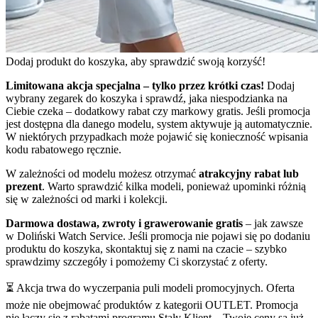
Dodaj produkt do koszyka, aby sprawdzić swoją korzyść!
Limitowana akcja specjalna – tylko przez krótki czas!
Dodaj
wybrany zegarek do koszyka i sprawdź, jaka niespodzianka na
Ciebie czeka – dodatkowy rabat czy markowy gratis. Jeśli promocja
jest dostępna dla danego modelu, system aktywuje ją automatycznie.
W niektórych przypadkach może pojawić się konieczność wpisania
kodu rabatowego ręcznie.
W zależności od modelu możesz otrzymać
atrakcyjny rabat lub
prezent
. Warto sprawdzić kilka modeli, ponieważ upominki różnią
się w zależności od marki i kolekcji.
Darmowa dostawa, zwroty i grawerowanie gratis
– jak zawsze
w Doliński Watch Service. Jeśli promocja nie pojawi się po dodaniu
produktu do koszyka, skontaktuj się z nami na czacie – szybko
sprawdzimy szczegóły i pomożemy Ci skorzystać z oferty.
⏳ Akcja trwa do wyczerpania puli modeli promocyjnych. Oferta
może nie obejmować produktów z kategorii OUTLET. Promocja
nie łączy się z rabatami programu Stały Klient – Twoje ceny są już