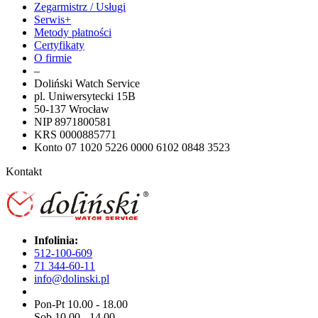
Zegarmistrz / Usługi
Serwis+
Metody płatności
Certyfikaty
O firmie
–
Doliński Watch Service
pl. Uniwersytecki 15B
50-137 Wrocław
NIP 8971800581
KRS 0000885771
Konto 07 1020 5226 0000 6102 0848 3523
Kontakt
Infolinia:
512-100-609
71 344-60-11
info@dolinski.pl
Pon-Pt 10.00 - 18.00
Sob 10.00 - 14.00