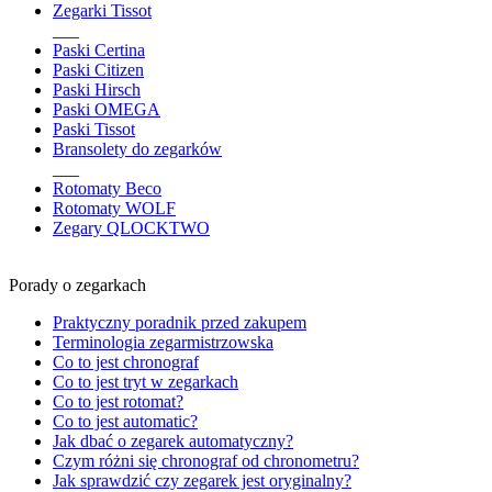
Zegarki Tissot
___
Paski Certina
Paski Citizen
Paski Hirsch
Paski OMEGA
Paski Tissot
Bransolety do zegarków
___
Rotomaty Beco
Rotomaty WOLF
Zegary QLOCKTWO
Porady o zegarkach
Praktyczny poradnik przed zakupem
Terminologia zegarmistrzowska
Co to jest chronograf
Co to jest tryt w zegarkach
Co to jest rotomat?
Co to jest automatic?
Jak dbać o zegarek automatyczny?
Czym różni się chronograf od chronometru?
Jak sprawdzić czy zegarek jest oryginalny?