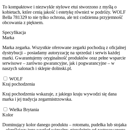
To kompaktowe i niezwykle stylowe etui stworzono z myślą o
kobietach, które cenią jakość i estetykę również w podróży. WOLF
Bella 781329 to nie tylko ochrona, ale też codzienna przyjemność
obcowania z pięknem.
Specyfikacja
Marka
Marka zegarka. Wszystkie oferowane zegarki pochodzą z oficjalnej
dystrybucji – posiadamy autoryzację na sprzedaż i serwis każdej
marki. Gwarantujemy oryginalność produktów oraz pełne wsparcie
serwisowe – zarówno gwarancyjne, jak i pogwarancyjne – w
naszych salonach i sklepie dolinski.pl.
WOLF
Kraj pochodzenia
Kraj pochodzenia wskazuje, z jakiego kraju wywodzi się dana
marka i jej tradycja zegarmistrzowska.
Wielka Brytania
Kolor
Dominujący kolor danego produktu – rotomatu, pudełka lub stojaka
– określający jego wygląd wizualny, niezależnie od zastosowanego