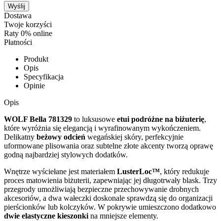
Wyślij
Dostawa
Twoje korzyści
Raty 0% online
Płatności
Produkt
Opis
Specyfikacja
Opinie
Opis
WOLF Bella 781329
to luksusowe
etui podróżne na biżuterię
,
które wyróżnia się elegancją i wyrafinowanym wykończeniem.
Delikatny
beżowy odcień
wegańskiej skóry, perfekcyjnie
uformowane plisowania oraz subtelne złote akcenty tworzą oprawę
godną najbardziej stylowych dodatków.
Wnętrze wyściełane jest materiałem
LusterLoc™
, który redukuje
proces matowienia biżuterii, zapewniając jej długotrwały blask. Trzy
przegrody umożliwiają bezpieczne przechowywanie drobnych
akcesoriów, a dwa wałeczki doskonale sprawdzą się do organizacji
pierścionków lub kolczyków. W pokrywie umieszczono dodatkowo
dwie elastyczne kieszonki
na mniejsze elementy.