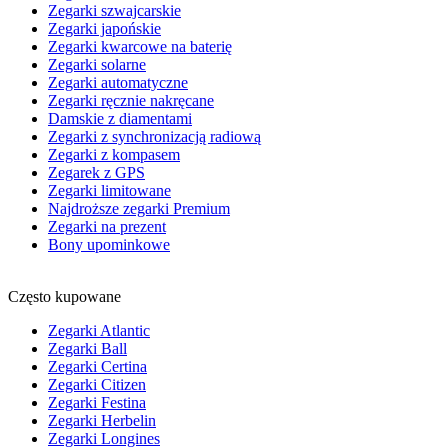
Zegarki szwajcarskie
Zegarki japońskie
Zegarki kwarcowe na baterię
Zegarki solarne
Zegarki automatyczne
Zegarki ręcznie nakręcane
Damskie z diamentami
Zegarki z synchronizacją radiową
Zegarki z kompasem
Zegarek z GPS
Zegarki limitowane
Najdroższe zegarki Premium
Zegarki na prezent
Bony upominkowe
Często kupowane
Zegarki Atlantic
Zegarki Ball
Zegarki Certina
Zegarki Citizen
Zegarki Festina
Zegarki Herbelin
Zegarki Longines