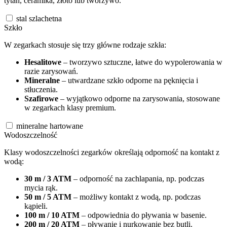
tytan, ceramika, złoto lub tworzywo.
stal szlachetna
Szkło
W zegarkach stosuje się trzy główne rodzaje szkła:
Hesalitowe
– tworzywo sztuczne, łatwe do wypolerowania w
razie zarysowań.
Mineralne
– utwardzane szkło odporne na pęknięcia i
stłuczenia.
Szafirowe
– wyjątkowo odporne na zarysowania, stosowane
w zegarkach klasy premium.
mineralne hartowane
Wodoszczelność
Klasy wodoszczelności zegarków określają odporność na kontakt z
wodą:
30 m / 3 ATM
– odporność na zachlapania, np. podczas
mycia rąk.
50 m / 5 ATM
– możliwy kontakt z wodą, np. podczas
kąpieli.
100 m / 10 ATM
– odpowiednia do pływania w basenie.
200 m / 20 ATM
– pływanie i nurkowanie bez butli.