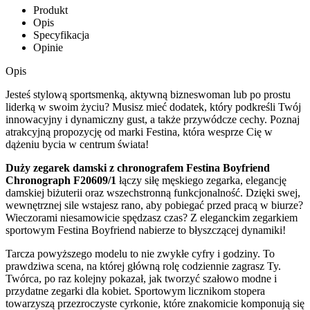
Produkt
Opis
Specyfikacja
Opinie
Opis
Jesteś stylową sportsmenką, aktywną bizneswoman lub po prostu
liderką w swoim życiu? Musisz mieć dodatek, który podkreśli Twój
innowacyjny i dynamiczny gust, a także przywódcze cechy. Poznaj
atrakcyjną propozycję od marki Festina, która wesprze Cię w
dążeniu bycia w centrum świata!
Duży zegarek damski z chronografem Festina Boyfriend
Chronograph F20609/1
łączy siłę męskiego zegarka, elegancję
damskiej biżuterii oraz wszechstronną funkcjonalność. Dzięki swej,
wewnętrznej sile wstajesz rano, aby pobiegać przed pracą w biurze?
Wieczorami niesamowicie spędzasz czas? Z eleganckim zegarkiem
sportowym Festina Boyfriend nabierze to błyszczącej dynamiki!
Tarcza powyższego modelu to nie zwykłe cyfry i godziny. To
prawdziwa scena, na której główną rolę codziennie zagrasz Ty.
Twórca, po raz kolejny pokazał, jak tworzyć szałowo modne i
przydatne zegarki dla kobiet. Sportowym licznikom stopera
towarzyszą przezroczyste cyrkonie, które znakomicie komponują się