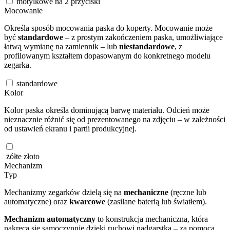
motylkowe na 2 przyciski
Mocowanie
Określa sposób mocowania paska do koperty. Mocowanie może
być
standardowe
– z prostym zakończeniem paska, umożliwiające
łatwą wymianę na zamiennik – lub
niestandardowe
, z
profilowanym kształtem dopasowanym do konkretnego modelu
zegarka.
standardowe
Kolor
Kolor paska określa dominującą barwę materiału. Odcień może
nieznacznie różnić się od prezentowanego na zdjęciu – w zależności
od ustawień ekranu i partii produkcyjnej.
żółte złoto
Mechanizm
Typ
Mechanizmy zegarków dzielą się na
mechaniczne
(ręczne lub
automatyczne) oraz
kwarcowe
(zasilane baterią lub światłem).
Mechanizm automatyczny
to konstrukcja mechaniczna, która
nakręca się samoczynnie dzięki ruchowi nadgarstka – za pomocą