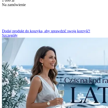
‍1 099‍
zł
Na zamówienie
Dodaj produkt do koszyka, aby sprawdzić swoją korzyść!
Szczegóły