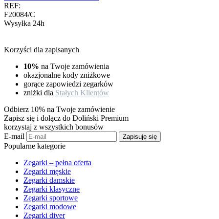
REF:
F20084/C
Wysyłka 24h
Korzyści dla zapisanych
10%
na Twoje zamówienia
okazjonalne kody zniżkowe
gorące zapowiedzi zegarków
zniżki dla
Stałych Klientów
Odbierz 10% na Twoje zamówienie
Zapisz się i dołącz do Doliński Premium
korzystaj z wszystkich bonusów
E-mail
Zapisuję się
Popularne kategorie
Zegarki – pełna oferta
Zegarki męskie
Zegarki damskie
Zegarki klasyczne
Zegarki sportowe
Zegarki modowe
Zegarki diver