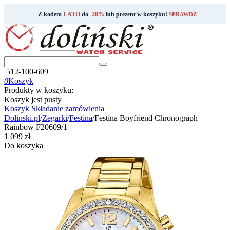
Z kodem
LATO
do
-20%
lub prezent w koszyku!
SPRAWDŹ
512-100-609
0
Koszyk
Produkty w koszyku:
Koszyk jest pusty
Koszyk
Składanie zamówienia
Dolinski.pl
/
Zegarki
/
Festina
/
Festina Boyfriend Chronograph
Rainbow F20609/1
‍1 099‍
zł
Do koszyka