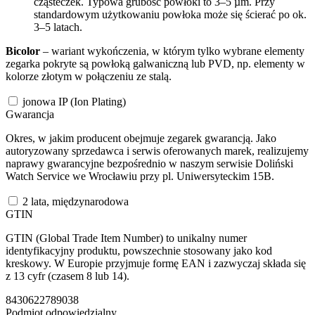
cząsteczek. Typowa grubość powłoki to 3–5 µm. Przy
standardowym użytkowaniu powłoka może się ścierać po ok.
3–5 latach.
Bicolor
– wariant wykończenia, w którym tylko wybrane elementy
zegarka pokryte są powłoką galwaniczną lub PVD, np. elementy w
kolorze złotym w połączeniu ze stalą.
jonowa IP (Ion Plating)
Gwarancja
Okres, w jakim producent obejmuje zegarek gwarancją. Jako
autoryzowany sprzedawca i serwis oferowanych marek, realizujemy
naprawy gwarancyjne bezpośrednio w naszym serwisie Doliński
Watch Service we Wrocławiu przy pl. Uniwersyteckim 15B.
2 lata, międzynarodowa
GTIN
GTIN (Global Trade Item Number) to unikalny numer
identyfikacyjny produktu, powszechnie stosowany jako kod
kreskowy. W Europie przyjmuje formę EAN i zazwyczaj składa się
z 13 cyfr (czasem 8 lub 14).
8430622789038
Podmiot odpowiedzialny