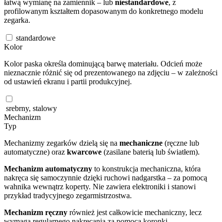
łatwą wymianę na zamiennik – lub
niestandardowe
, z
profilowanym kształtem dopasowanym do konkretnego modelu
zegarka.
standardowe
Kolor
Kolor paska określa dominującą barwę materiału. Odcień może
nieznacznie różnić się od prezentowanego na zdjęciu – w zależności
od ustawień ekranu i partii produkcyjnej.
srebrny, stalowy
Mechanizm
Typ
Mechanizmy zegarków dzielą się na
mechaniczne
(ręczne lub
automatyczne) oraz
kwarcowe
(zasilane baterią lub światłem).
Mechanizm automatyczny
to konstrukcja mechaniczna, która
nakręca się samoczynnie dzięki ruchowi nadgarstka – za pomocą
wahnika wewnątrz koperty. Nie zawiera elektroniki i stanowi
przykład tradycyjnego zegarmistrzostwa.
Mechanizm ręczny
również jest całkowicie mechaniczny, lecz
wymaga regularnego nakręcania za pomocą koronki.