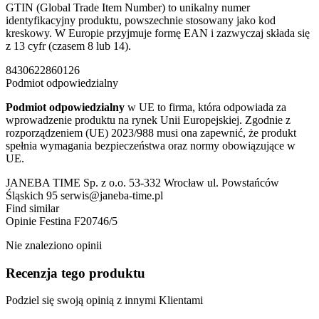
GTIN (Global Trade Item Number) to unikalny numer
identyfikacyjny produktu, powszechnie stosowany jako kod
kreskowy. W Europie przyjmuje formę EAN i zazwyczaj składa się
z 13 cyfr (czasem 8 lub 14).
8430622860126
Podmiot odpowiedzialny
Podmiot odpowiedzialny
w UE to firma, która odpowiada za
wprowadzenie produktu na rynek Unii Europejskiej. Zgodnie z
rozporządzeniem (UE) 2023/988 musi ona zapewnić, że produkt
spełnia wymagania bezpieczeństwa oraz normy obowiązujące w
UE.
JANEBA TIME Sp. z o.o. 53-332 Wrocław ul. Powstańców
Śląskich 95 serwis@janeba-time.pl
Find similar
Opinie
Festina F20746/5
Nie znaleziono opinii
Recenzja tego produktu
Podziel się swoją opinią z innymi Klientami