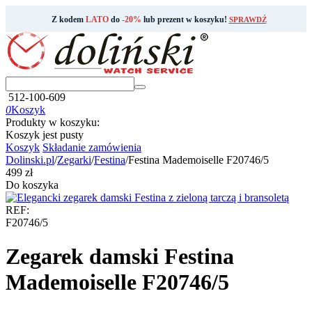
Z kodem
LATO
do
-20%
lub prezent w koszyku!
SPRAWDŹ
512-100-609
0
Koszyk
Produkty w koszyku:
Koszyk jest pusty
Koszyk
Składanie zamówienia
Dolinski.pl
/
Zegarki
/
Festina
/
Festina Mademoiselle F20746/5
‍499‍
zł
Do koszyka
REF:
F20746/5
Zegarek damski Festina
Mademoiselle F20746/5