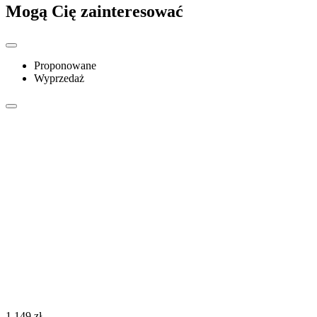
Mogą Cię zainteresować
Proponowane
Wyprzedaż
‍1 149‍
zł