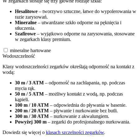
W zegarkach stosuje się trzy główne rodzaje szkła:
Hesalitowe
– tworzywo sztuczne, łatwe do wypolerowania w
razie zarysowań.
Mineralne
– utwardzane szkło odporne na pęknięcia i
stłuczenia.
Szafirowe
– wyjątkowo odporne na zarysowania, stosowane
w zegarkach klasy premium.
mineralne hartowane
Wodoszczelność
Klasy wodoszczelności zegarków określają odporność na kontakt z
wodą:
30 m / 3 ATM
– odporność na zachlapania, np. podczas
mycia rąk.
50 m / 5 ATM
– możliwy kontakt z wodą, np. podczas
kąpieli.
100 m / 10 ATM
– odpowiednia do pływania w basenie.
200 m / 20 ATM
– pływanie i nurkowanie bez butli.
300 m / 30 ATM
– nurkowanie z akwalungiem.
Powyżej 300 m
– zegarki do profesjonalnego nurkowania.
Dowiedz się więcej o
klasach szczelności zegarków
.