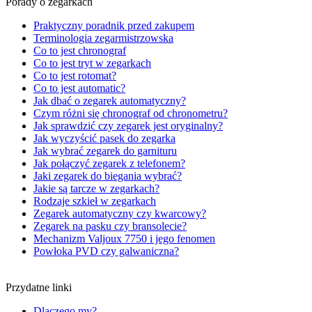
Porady o zegarkach
Praktyczny poradnik przed zakupem
Terminologia zegarmistrzowska
Co to jest chronograf
Co to jest tryt w zegarkach
Co to jest rotomat?
Co to jest automatic?
Jak dbać o zegarek automatyczny?
Czym różni się chronograf od chronometru?
Jak sprawdzić czy zegarek jest oryginalny?
Jak wyczyścić pasek do zegarka
Jak wybrać zegarek do garnituru
Jak połączyć zegarek z telefonem?
Jaki zegarek do biegania wybrać?
Jakie są tarcze w zegarkach?
Rodzaje szkieł w zegarkach
Zegarek automatyczny czy kwarcowy?
Zegarek na pasku czy bransolecie?
Mechanizm Valjoux 7750 i jego fenomen
Powłoka PVD czy galwaniczna?
Przydatne linki
Dlaczego my?