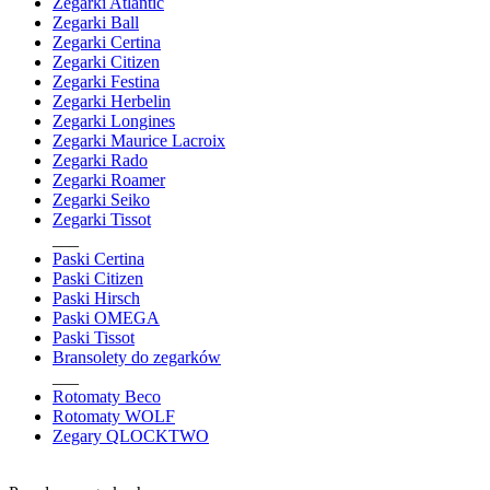
Zegarki Atlantic
Zegarki Ball
Zegarki Certina
Zegarki Citizen
Zegarki Festina
Zegarki Herbelin
Zegarki Longines
Zegarki Maurice Lacroix
Zegarki Rado
Zegarki Roamer
Zegarki Seiko
Zegarki Tissot
___
Paski Certina
Paski Citizen
Paski Hirsch
Paski OMEGA
Paski Tissot
Bransolety do zegarków
___
Rotomaty Beco
Rotomaty WOLF
Zegary QLOCKTWO