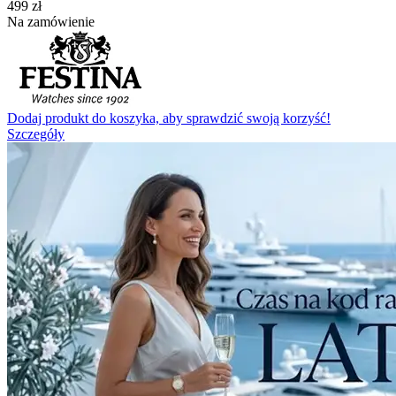
‍499‍
zł
Na zamówienie
Dodaj produkt do koszyka, aby sprawdzić swoją korzyść!
Szczegóły