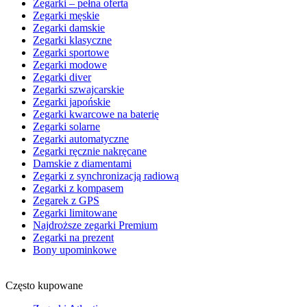
Zegarki – pełna oferta
Zegarki męskie
Zegarki damskie
Zegarki klasyczne
Zegarki sportowe
Zegarki modowe
Zegarki diver
Zegarki szwajcarskie
Zegarki japońskie
Zegarki kwarcowe na baterię
Zegarki solarne
Zegarki automatyczne
Zegarki ręcznie nakręcane
Damskie z diamentami
Zegarki z synchronizacją radiową
Zegarki z kompasem
Zegarek z GPS
Zegarki limitowane
Najdroższe zegarki Premium
Zegarki na prezent
Bony upominkowe
Często kupowane