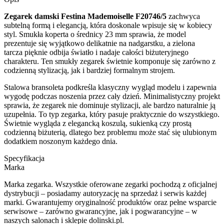
Zegarek damski Festina Mademoiselle F20746/5
zachwyca
subtelną formą i elegancją, która doskonale wpisuje się w kobiecy
styl. Smukła koperta o średnicy 23 mm sprawia, że model
prezentuje się wyjątkowo delikatnie na nadgarstku, a zielona
tarcza pięknie odbija światło i nadaje całości biżuteryjnego
charakteru. Ten smukły zegarek świetnie komponuje się zarówno z
codzienną stylizacją, jak i bardziej formalnym strojem.
Stalowa bransoleta podkreśla klasyczny wygląd modelu i zapewnia
wygodę podczas noszenia przez cały dzień. Minimalistyczny projekt
sprawia, że zegarek nie dominuje stylizacji, ale bardzo naturalnie ją
uzupełnia. To typ zegarka, który pasuje praktycznie do wszystkiego.
Świetnie wygląda z elegancką koszulą, sukienką czy prostą
codzienną biżuterią, dlatego bez problemu może stać się ulubionym
dodatkiem noszonym każdego dnia.
Specyfikacja
Marka
Marka zegarka. Wszystkie oferowane zegarki pochodzą z oficjalnej
dystrybucji – posiadamy autoryzację na sprzedaż i serwis każdej
marki. Gwarantujemy oryginalność produktów oraz pełne wsparcie
serwisowe – zarówno gwarancyjne, jak i pogwarancyjne – w
naszych salonach i sklepie dolinski.pl.