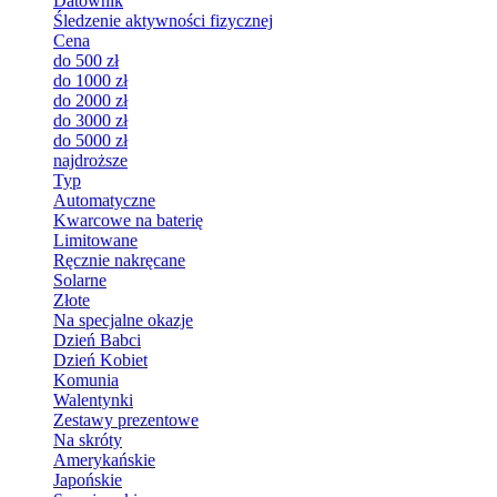
Datownik
Śledzenie aktywności fizycznej
Cena
do 500 zł
do 1000 zł
do 2000 zł
do 3000 zł
do 5000 zł
najdroższe
Typ
Automatyczne
Kwarcowe na baterię
Limitowane
Ręcznie nakręcane
Solarne
Złote
Na specjalne okazje
Dzień Babci
Dzień Kobiet
Komunia
Walentynki
Zestawy prezentowe
Na skróty
Amerykańskie
Japońskie