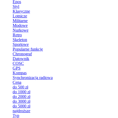
Epos
Styl
Klasyczne
Lotnicze
Militarne
Modowe
Nurkowe
Retro
Skeleton
Sportowe
Popularne funkcje
Chronograf
Datownik
COSC
GPS
Kompas
Synchronizacja radiowa
Cena
do 500 zł
do 1000 zł
do 2000 zł
do 3000 zł
do 5000 zł
najdroższe
Typ