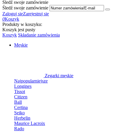
Śledź swoje zamówienie
Śledź swoje zamówienie
Zaloguj się
Zarejestruj się
0
Koszyk
Produkty w koszyku:
Koszyk jest pusty
Koszyk
Składanie zamówienia
Męskie
Zegarki męskie
Najpopularniejsze
Longines
Tissot
Citizen
Ball
Certina
Seiko
Herbelin
Maurice Lacroix
Rado