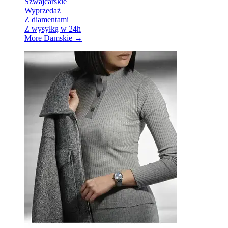
Szwajcarskie
Wyprzedaż
Z diamentami
Z wysyłką w 24h
More Damskie
→