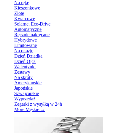
Na rękę
Kieszonkowe
Złote
Kwarcowe
Solarne, Eco-Drive
Automatyczne
Ręcznie nakręcane
Hybrydowe
Limitowane
Na okazje
Dzień Dziadka
Dzień Ojca
Walentynki
Zestawy
Na skróty
Amerykańskie
Japońskie
Szwajcarskie
Wyprzedaż
Zegarki z wysyłką w 24h
More Męskie
→