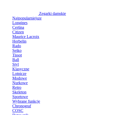
Zegarki damskie
Najpopularniejsze
Longines
Certina
Citizen
Maurice Lacroix
Herbelin
Rado
Seiko
Tissot
Ball
Styl
Klasyczne
Lotnicze
Modowe
Nurkowe
Retro
Skeleton
Sportowe
Wybrane funkcje
Chronograf
COSC