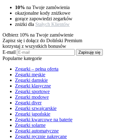
10%
na Twoje zamówienia
okazjonalne kody zniżkowe
gorące zapowiedzi zegarków
zniżki dla
Stałych Klientów
Odbierz 10% na Twoje zamówienie
Zapisz się i dołącz do Doliński Premium
korzystaj z wszystkich bonusów
E-mail
Zapisuję się
Popularne kategorie
Zegarki – pełna oferta
Zegarki męskie
Zegarki damskie
Zegarki klasyczne
Zegarki sportowe
Zegarki modowe
Zegarki diver
Zegarki szwajcarskie
Zegarki japońskie
Zegarki kwarcowe na baterię
Zegarki solarne
Zegarki automatyczne
Zegarki ręcznie nakręcane