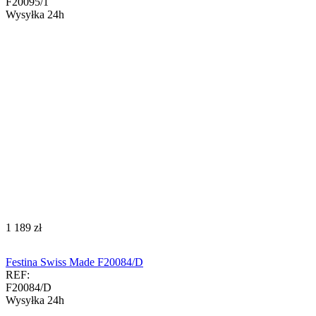
F20095/1
Wysyłka 24h
‍1 189‍
zł
Festina Swiss Made F20084/D
REF:
F20084/D
Wysyłka 24h