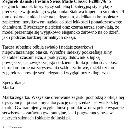
Zegarek damski Festina Swiss Made Classic F20087/6
to
elegancki model, który łączy subtelną biżuteryjną stylistykę z
precyzją szwajcarskiego wykonania. Stalowa koperta o średnicy 29
mm doskonale układa się na nadgarstku, a delikatna bransoleta z
zapięciem motylkowym nadaje całości lekkości i ponadczasowego
charakteru. Błyszczący pierścień oraz czarna tarcza sprawiają, że
model prezentuje się wyjątkowo elegancko zarówno na co dzień,
jak i podczas bardziej formalnych okazji.
Tarcza subtelnie odbija światło i nadaje zegarkowi
niepowtarzalnego blasku. Wyraźne indeksy podkreślają silny
charakter czasomierza, a praktyczny datownik z lupką
powiększającą zwiększa jego codzienną funkcjonalność. Całość
chroni odporne na zarysowania szkło szafirowe, dzięki czemu
zegarek zachowuje swój elegancki wygląd przez długi czas.
Specyfikacja
Marka
Marka zegarka. Wszystkie oferowane zegarki pochodzą z oficjalnej
dystrybucji – posiadamy autoryzację na sprzedaż i serwis każdej
marki. Gwarantujemy oryginalność produktów oraz pełne wsparcie
serwisowe – zarówno gwarancyjne, jak i pogwarancyjne – w
naszych salonach i sklepie dolinski.pl.