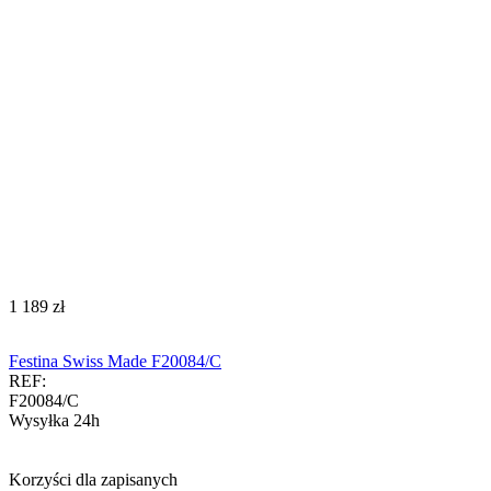
‍1 189‍
zł
Festina Swiss Made F20084/C
REF:
F20084/C
Wysyłka 24h
Korzyści dla zapisanych