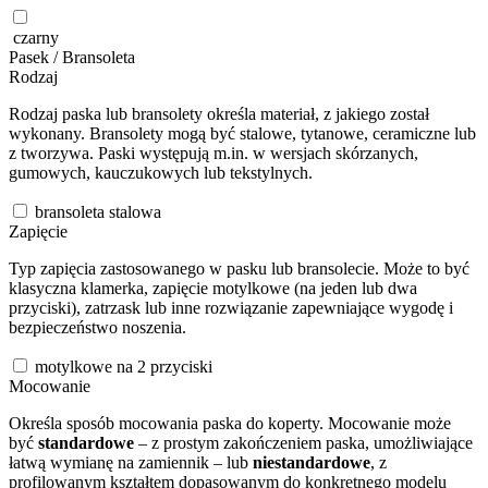
czarny
Pasek / Bransoleta
Rodzaj
Rodzaj paska lub bransolety określa materiał, z jakiego został
wykonany. Bransolety mogą być stalowe, tytanowe, ceramiczne lub
z tworzywa. Paski występują m.in. w wersjach skórzanych,
gumowych, kauczukowych lub tekstylnych.
bransoleta stalowa
Zapięcie
Typ zapięcia zastosowanego w pasku lub bransolecie. Może to być
klasyczna klamerka, zapięcie motylkowe (na jeden lub dwa
przyciski), zatrzask lub inne rozwiązanie zapewniające wygodę i
bezpieczeństwo noszenia.
motylkowe na 2 przyciski
Mocowanie
Określa sposób mocowania paska do koperty. Mocowanie może
być
standardowe
– z prostym zakończeniem paska, umożliwiające
łatwą wymianę na zamiennik – lub
niestandardowe
, z
profilowanym kształtem dopasowanym do konkretnego modelu