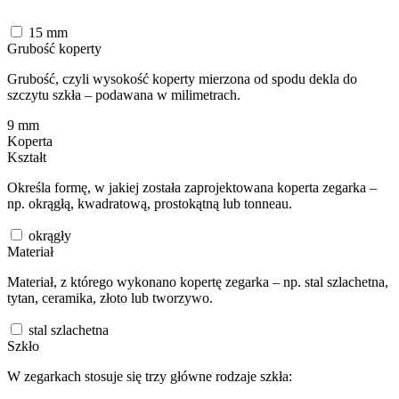
15
mm
Grubość koperty
Grubość, czyli wysokość koperty mierzona od spodu dekla do
szczytu szkła – podawana w milimetrach.
9
mm
Koperta
Kształt
Określa formę, w jakiej została zaprojektowana koperta zegarka –
np. okrągłą, kwadratową, prostokątną lub tonneau.
okrągły
Materiał
Materiał, z którego wykonano kopertę zegarka – np. stal szlachetna,
tytan, ceramika, złoto lub tworzywo.
stal szlachetna
Szkło
W zegarkach stosuje się trzy główne rodzaje szkła: