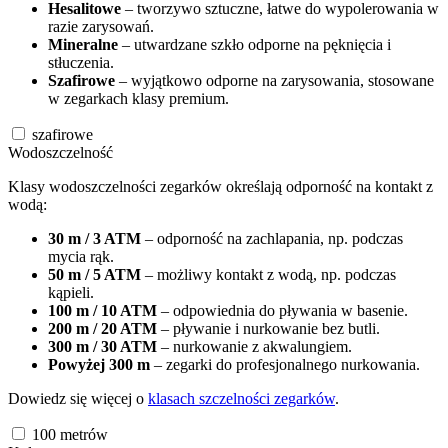
Hesalitowe
– tworzywo sztuczne, łatwe do wypolerowania w
razie zarysowań.
Mineralne
– utwardzane szkło odporne na pęknięcia i
stłuczenia.
Szafirowe
– wyjątkowo odporne na zarysowania, stosowane
w zegarkach klasy premium.
szafirowe
Wodoszczelność
Klasy wodoszczelności zegarków określają odporność na kontakt z
wodą:
30 m / 3 ATM
– odporność na zachlapania, np. podczas
mycia rąk.
50 m / 5 ATM
– możliwy kontakt z wodą, np. podczas
kąpieli.
100 m / 10 ATM
– odpowiednia do pływania w basenie.
200 m / 20 ATM
– pływanie i nurkowanie bez butli.
300 m / 30 ATM
– nurkowanie z akwalungiem.
Powyżej 300 m
– zegarki do profesjonalnego nurkowania.
Dowiedz się więcej o
klasach szczelności zegarków
.
100
metrów