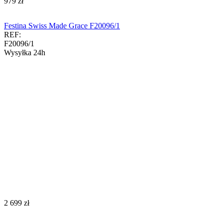
‍979‍
zł
Festina Swiss Made Grace F20096/1
REF:
F20096/1
Wysyłka 24h
‍2 699‍
zł