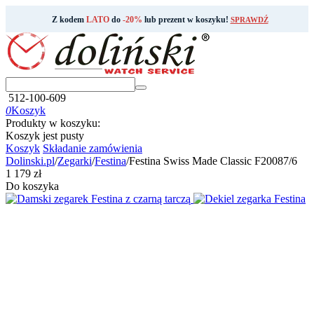
Z kodem
LATO
do
-20%
lub prezent w koszyku!
SPRAWDŹ
512-100-609
0
Koszyk
Produkty w koszyku:
Koszyk jest pusty
Koszyk
Składanie zamówienia
Dolinski.pl
/
Zegarki
/
Festina
/
Festina Swiss Made Classic F20087/6
‍1 179‍
zł
Do koszyka