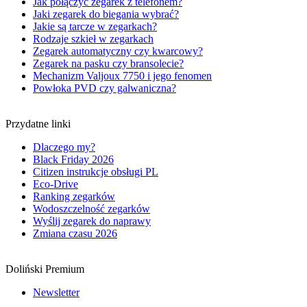
Jak połączyć zegarek z telefonem?
Jaki zegarek do biegania wybrać?
Jakie są tarcze w zegarkach?
Rodzaje szkieł w zegarkach
Zegarek automatyczny czy kwarcowy?
Zegarek na pasku czy bransolecie?
Mechanizm Valjoux 7750 i jego fenomen
Powłoka PVD czy galwaniczna?
Przydatne linki
Dlaczego my?
Black Friday 2026
Citizen instrukcje obsługi PL
Eco-Drive
Ranking zegarków
Wodoszczelność zegarków
Wyślij zegarek do naprawy
Zmiana czasu 2026
Doliński Premium
Newsletter