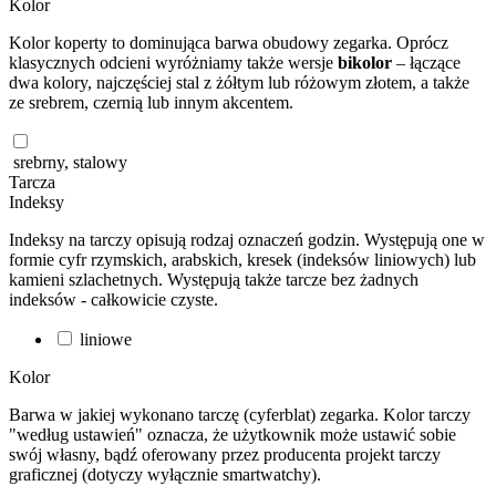
Kolor
Kolor koperty to dominująca barwa obudowy zegarka. Oprócz
klasycznych odcieni wyróżniamy także wersje
bikolor
– łączące
dwa kolory, najczęściej stal z żółtym lub różowym złotem, a także
ze srebrem, czernią lub innym akcentem.
srebrny, stalowy
Tarcza
Indeksy
Indeksy na tarczy opisują rodzaj oznaczeń godzin. Występują one w
formie cyfr rzymskich, arabskich, kresek (indeksów liniowych) lub
kamieni szlachetnych. Występują także tarcze bez żadnych
indeksów - całkowicie czyste.
liniowe
Kolor
Barwa w jakiej wykonano tarczę (cyferblat) zegarka. Kolor tarczy
"według ustawień" oznacza, że użytkownik może ustawić sobie
swój własny, bądź oferowany przez producenta projekt tarczy
graficznej (dotyczy wyłącznie smartwatchy).