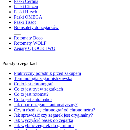
Paski Certina
Paski Citizen
Paski Hirsch
Paski OMEGA
Paski Tissot
Bransolety do zegarków
___
Rotomaty Beco
Rotomaty WOLF
Zegary QLOCKTWO
Porady o zegarkach
Praktyczny poradnik przed zakupem
Terminologia zegarmistrzowska
Co to jest chronograf
Co to jest tryt w zegarkach
Co to jest rotomat?
Co to jest automatic?
Jak dbać o zegarek automatyczny?
Czym różni się chronograf od chronometru?
Jak sprawdzić czy zegarek jest oryginalny?
Jak wyczyścić pasek do zegarka
Jak wybrać zegarek do garnituru