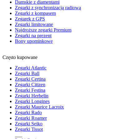
Damskie z diamentami
Zegarki z synchronizacją radiową
Zegarki z kompasem
Zegarek z GPS
Zegarki limitowane
Najdroższe zegarki Premium
Zegarki na prezent
Bony upominkowe
Często kupowane
Zegarki Atlantic
Zegarki Ball
Zegarki Certina
Zegarki Citizen
Zegarki Festina
Zegarki Herbelin
Zegarki Longines
Zegarki Maurice Lacroix
Zegarki Rado
Zegarki Roamer
Zegarki Seiko
Zegarki Tissot
___