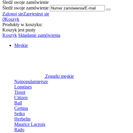
Śledź swoje zamówienie
Śledź swoje zamówienie
Zaloguj się
Zarejestruj się
0
Koszyk
Produkty w koszyku:
Koszyk jest pusty
Koszyk
Składanie zamówienia
Męskie
Zegarki męskie
Najpopularniejsze
Longines
Tissot
Citizen
Ball
Certina
Seiko
Herbelin
Maurice Lacroix
Rado