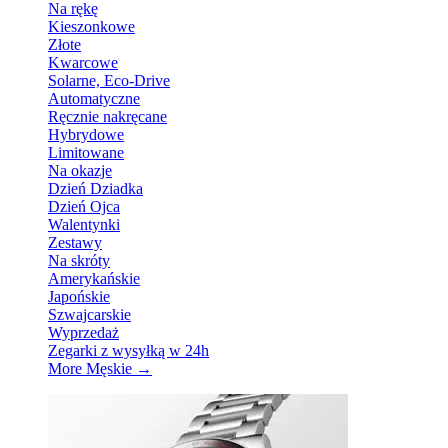
Na rękę
Kieszonkowe
Złote
Kwarcowe
Solarne, Eco-Drive
Automatyczne
Ręcznie nakręcane
Hybrydowe
Limitowane
Na okazje
Dzień Dziadka
Dzień Ojca
Walentynki
Zestawy
Na skróty
Amerykańskie
Japońskie
Szwajcarskie
Wyprzedaż
Zegarki z wysyłką w 24h
More Męskie
→