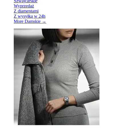
Szwajcarskie
Wyprzedaż
Z diamentami
Z wysyłką w 24h
More Damskie
→