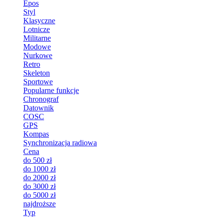
Epos
Styl
Klasyczne
Lotnicze
Militarne
Modowe
Nurkowe
Retro
Skeleton
Sportowe
Popularne funkcje
Chronograf
Datownik
COSC
GPS
Kompas
Synchronizacja radiowa
Cena
do 500 zł
do 1000 zł
do 2000 zł
do 3000 zł
do 5000 zł
najdroższe
Typ