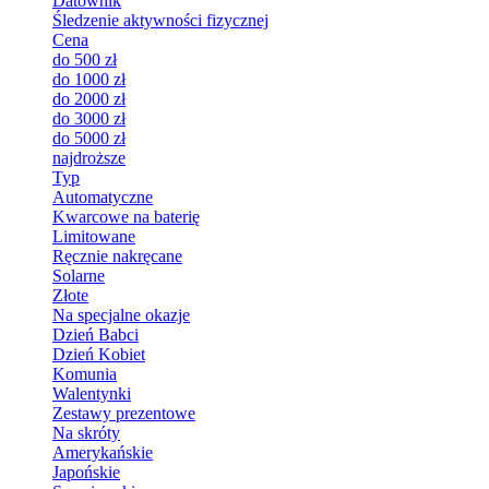
Datownik
Śledzenie aktywności fizycznej
Cena
do 500 zł
do 1000 zł
do 2000 zł
do 3000 zł
do 5000 zł
najdroższe
Typ
Automatyczne
Kwarcowe na baterię
Limitowane
Ręcznie nakręcane
Solarne
Złote
Na specjalne okazje
Dzień Babci
Dzień Kobiet
Komunia
Walentynki
Zestawy prezentowe
Na skróty
Amerykańskie
Japońskie