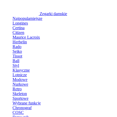
Zegarki damskie
Najpopularniejsze
Longines
Certina
Citizen
Maurice Lacroix
Herbelin
Rado
Seiko
Tissot
Ball
Styl
Klasyczne
Lotnicze
Modowe
Nurkowe
Retro
Skeleton
Sportowe
Wybrane funkcje
Chronograf
COSC