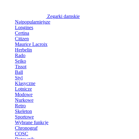
Zegarki damskie
Najpopularniejsze
Longines
Certina
Citizen
Maurice Lacroix
Herbelin
Rado
Seiko
Tissot
Ball
Styl
Klasyczne
Lotnicze
Modowe
Nurkowe
Retro
Skeleton
Sportowe
Wybrane funkcje
Chronograf
COSC