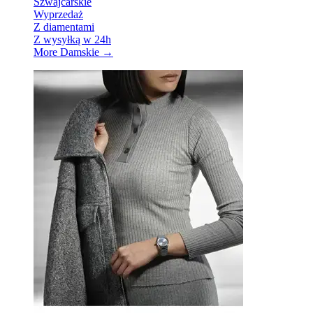
Szwajcarskie
Wyprzedaż
Z diamentami
Z wysyłką w 24h
More Damskie
→