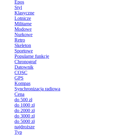
Epos
Styl
Klasyczne
Lotnicze
Militarne
Modowe
Nurkowe
Retro
Skeleton
Sportowe
Popularne funkcje
Chronograf
Datownik
COSC
GPS
Kompas
Synchronizacja radiowa
Cena
do 500 zł
do 1000 zł
do 2000 zł
do 3000 zł
do 5000 zł
najdroższe
Typ