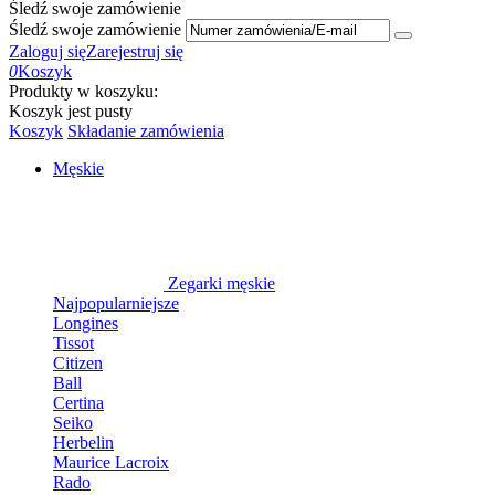
Śledź swoje zamówienie
Śledź swoje zamówienie
Zaloguj się
Zarejestruj się
0
Koszyk
Produkty w koszyku:
Koszyk jest pusty
Koszyk
Składanie zamówienia
Męskie
Zegarki męskie
Najpopularniejsze
Longines
Tissot
Citizen
Ball
Certina
Seiko
Herbelin
Maurice Lacroix
Rado