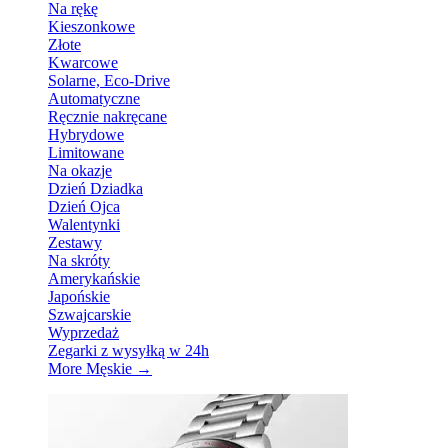
Na rękę
Kieszonkowe
Złote
Kwarcowe
Solarne, Eco-Drive
Automatyczne
Ręcznie nakręcane
Hybrydowe
Limitowane
Na okazje
Dzień Dziadka
Dzień Ojca
Walentynki
Zestawy
Na skróty
Amerykańskie
Japońskie
Szwajcarskie
Wyprzedaż
Zegarki z wysyłką w 24h
More Męskie
→