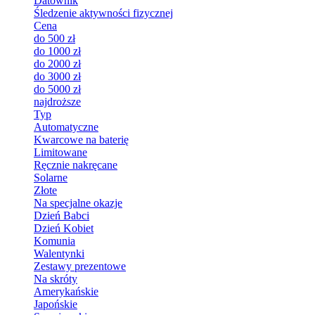
Datownik
Śledzenie aktywności fizycznej
Cena
do 500 zł
do 1000 zł
do 2000 zł
do 3000 zł
do 5000 zł
najdroższe
Typ
Automatyczne
Kwarcowe na baterię
Limitowane
Ręcznie nakręcane
Solarne
Złote
Na specjalne okazje
Dzień Babci
Dzień Kobiet
Komunia
Walentynki
Zestawy prezentowe
Na skróty
Amerykańskie
Japońskie