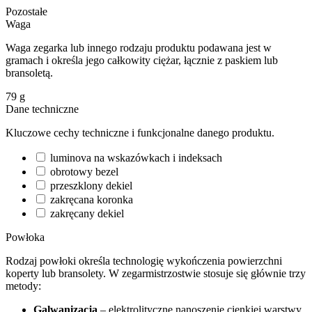
Pozostałe
Waga
Waga zegarka lub innego rodzaju produktu podawana jest w
gramach i określa jego całkowity ciężar, łącznie z paskiem lub
bransoletą.
79
g
Dane techniczne
Kluczowe cechy techniczne i funkcjonalne danego produktu.
luminova na wskazówkach i indeksach
obrotowy bezel
przeszklony dekiel
zakręcana koronka
zakręcany dekiel
Powłoka
Rodzaj powłoki określa technologię wykończenia powierzchni
koperty lub bransolety. W zegarmistrzostwie stosuje się głównie trzy
metody:
Galwanizacja
– elektrolityczne nanoszenie cienkiej warstwy