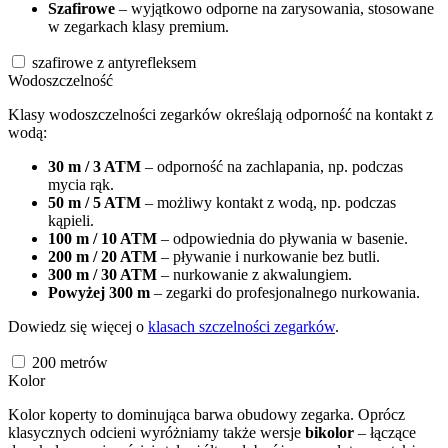
Szafirowe
– wyjątkowo odporne na zarysowania, stosowane
w zegarkach klasy premium.
szafirowe z antyrefleksem
Wodoszczelność
Klasy wodoszczelności zegarków określają odporność na kontakt z
wodą:
30 m / 3 ATM
– odporność na zachlapania, np. podczas
mycia rąk.
50 m / 5 ATM
– możliwy kontakt z wodą, np. podczas
kąpieli.
100 m / 10 ATM
– odpowiednia do pływania w basenie.
200 m / 20 ATM
– pływanie i nurkowanie bez butli.
300 m / 30 ATM
– nurkowanie z akwalungiem.
Powyżej 300 m
– zegarki do profesjonalnego nurkowania.
Dowiedz się więcej o
klasach szczelności zegarków
.
200
metrów
Kolor
Kolor koperty to dominująca barwa obudowy zegarka. Oprócz
klasycznych odcieni wyróżniamy także wersje
bikolor
– łączące