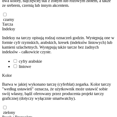
dwa kolory, najczęściej stal z żółtym lub różowym złotem, a także
ze srebrem, czernią lub innym akcentem.
czarny
Tarcza
Indeksy
Indeksy na tarczy opisują rodzaj oznaczeń godzin. Występują one w
formie cyfr rzymskich, arabskich, kresek (indeksów liniowych) lub
kamieni szlachetnych. Występują także tarcze bez żadnych
indeksów - całkowicie czyste.
cyfry arabskie
liniowe
Kolor
Barwa w jakiej wykonano tarczę (cyferblat) zegarka. Kolor tarczy
"według ustawień" oznacza, że użytkownik może ustawić sobie
swój własny, bądź oferowany przez producenta projekt tarczy
graficznej (dotyczy wyłącznie smartwatchy).
zielony