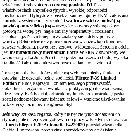
szlachetnej i zabezpieczona
czarną powłoką DLC
o
właściwościach antyrefleksyjnych i wysokiej odporności
mechanicznej. Hybrydowy pasek z tkaniny i gumy FKM, zakręcana
koronka z systemem uszczelnień i
szafirowe szkło z podwójną
powłoką antyrefleksyjną
– wszystko to tworzy solidną całość
gotową na wodę, pył, nagłe zmiany temperatury i codzienną
eksploatację. Na zielonej tarczy znalazły się indeksy pokryte
warstwą Brixtrack® oraz pomarańczowa wskazówka sekundowa –
zawsze widoczna, nawet przy zerowej widoczności. Sercem modelu
jest
manufakturowy mechanizm Fortis WERK 7
stworzony we
współpracy z La Joux-Perret – 70-godzinna rezerwa chodu, wysoka
stabilność i absolutna niezawodność działania w każdej osi.
To zegarek dla tych, którzy nie chcą wybierać między funkcją a
estetyką, ale oczekują pełnej spójności.
Flieger F-39 Limited
Edition
nie udaje sprzętu – on nim jest. Jego przejrzystość,
dokładność i ergonomia wynikają z praktycznego doświadczenia, a
nie z mody. Każdy detal, od struktury lunety po konstrukcję paska,
został podporządkowany jednemu celowi – wspierać użytkownika
w każdej sytuacji, bez marginesu błędu.
Jeśli więc szukasz zegarka, który nie będzie tylko dodatkiem do
stylizacji, ale narzędziem gotowym do pracy w każdym środowisku
–
Fortis Flieger F-39 Automatic F4220029
powstał właśnie dla
Ciebie. Limitowany, precyzyjny, zaprojektowany do działania.