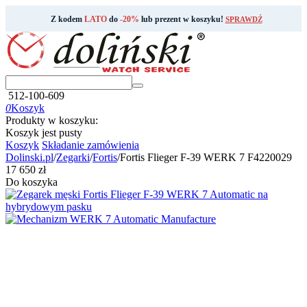
Z kodem
LATO
do
-20%
lub prezent w koszyku!
SPRAWDŹ
512-100-609
0
Koszyk
Produkty w koszyku:
Koszyk jest pusty
Koszyk
Składanie zamówienia
Dolinski.pl
/
Zegarki
/
Fortis
/
Fortis Flieger F-39 WERK 7 F4220029
‍17 650‍
zł
Do koszyka