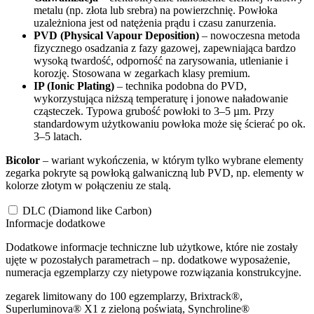
metalu (np. złota lub srebra) na powierzchnię. Powłoka
uzależniona jest od natężenia prądu i czasu zanurzenia.
PVD (Physical Vapour Deposition)
– nowoczesna metoda
fizycznego osadzania z fazy gazowej, zapewniająca bardzo
wysoką twardość, odporność na zarysowania, utlenianie i
korozję. Stosowana w zegarkach klasy premium.
IP (Ionic Plating)
– technika podobna do PVD,
wykorzystująca niższą temperaturę i jonowe naładowanie
cząsteczek. Typowa grubość powłoki to 3–5 µm. Przy
standardowym użytkowaniu powłoka może się ścierać po ok.
3–5 latach.
Bicolor
– wariant wykończenia, w którym tylko wybrane elementy
zegarka pokryte są powłoką galwaniczną lub PVD, np. elementy w
kolorze złotym w połączeniu ze stalą.
DLC (Diamond like Carbon)
Informacje dodatkowe
Dodatkowe informacje techniczne lub użytkowe, które nie zostały
ujęte w pozostałych parametrach – np. dodatkowe wyposażenie,
numeracja egzemplarzy czy nietypowe rozwiązania konstrukcyjne.
zegarek limitowany do 100 egzemplarzy, Brixtrack®,
Superluminova® X1 z zieloną poświatą, Synchroline®