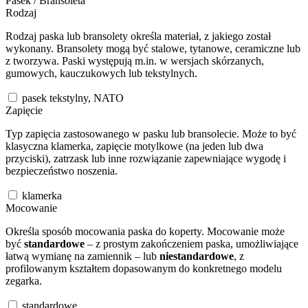
Pasek / Bransoleta
Rodzaj
Rodzaj paska lub bransolety określa materiał, z jakiego został
wykonany. Bransolety mogą być stalowe, tytanowe, ceramiczne lub
z tworzywa. Paski występują m.in. w wersjach skórzanych,
gumowych, kauczukowych lub tekstylnych.
pasek tekstylny, NATO
Zapięcie
Typ zapięcia zastosowanego w pasku lub bransolecie. Może to być
klasyczna klamerka, zapięcie motylkowe (na jeden lub dwa
przyciski), zatrzask lub inne rozwiązanie zapewniające wygodę i
bezpieczeństwo noszenia.
klamerka
Mocowanie
Określa sposób mocowania paska do koperty. Mocowanie może
być
standardowe
– z prostym zakończeniem paska, umożliwiające
łatwą wymianę na zamiennik – lub
niestandardowe
, z
profilowanym kształtem dopasowanym do konkretnego modelu
zegarka.
standardowe