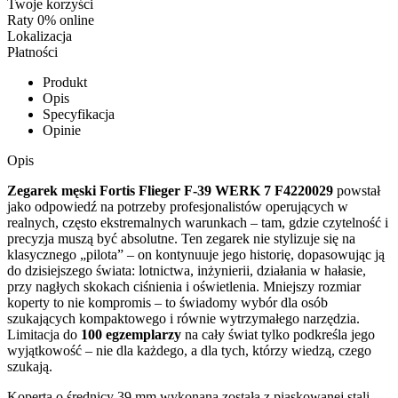
Twoje korzyści
Raty 0% online
Lokalizacja
Płatności
Produkt
Opis
Specyfikacja
Opinie
Opis
Zegarek męski Fortis Flieger F-39 WERK 7 F4220029
powstał
jako odpowiedź na potrzeby profesjonalistów operujących w
realnych, często ekstremalnych warunkach – tam, gdzie czytelność i
precyzja muszą być absolutne. Ten zegarek nie stylizuje się na
klasycznego „pilota” – on kontynuuje jego historię, dopasowując ją
do dzisiejszego świata: lotnictwa, inżynierii, działania w hałasie,
przy nagłych skokach ciśnienia i oświetlenia. Mniejszy rozmiar
koperty to nie kompromis – to świadomy wybór dla osób
szukających kompaktowego i równie wytrzymałego narzędzia.
Limitacja do
100 egzemplarzy
na cały świat tylko podkreśla jego
wyjątkowość – nie dla każdego, a dla tych, którzy wiedzą, czego
szukają.
Koperta o średnicy 39 mm wykonana została z piaskowanej stali