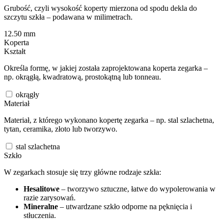
Grubość, czyli wysokość koperty mierzona od spodu dekla do
szczytu szkła – podawana w milimetrach.
12.50
mm
Koperta
Kształt
Określa formę, w jakiej została zaprojektowana koperta zegarka –
np. okrągłą, kwadratową, prostokątną lub tonneau.
okrągły
Materiał
Materiał, z którego wykonano kopertę zegarka – np. stal szlachetna,
tytan, ceramika, złoto lub tworzywo.
stal szlachetna
Szkło
W zegarkach stosuje się trzy główne rodzaje szkła:
Hesalitowe
– tworzywo sztuczne, łatwe do wypolerowania w
razie zarysowań.
Mineralne
– utwardzane szkło odporne na pęknięcia i
stłuczenia.