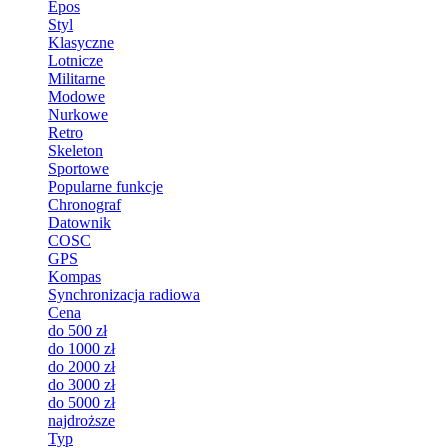
Epos
Styl
Klasyczne
Lotnicze
Militarne
Modowe
Nurkowe
Retro
Skeleton
Sportowe
Popularne funkcje
Chronograf
Datownik
COSC
GPS
Kompas
Synchronizacja radiowa
Cena
do 500 zł
do 1000 zł
do 2000 zł
do 3000 zł
do 5000 zł
najdroższe
Typ