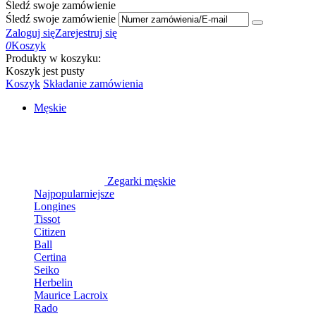
Śledź swoje zamówienie
Śledź swoje zamówienie
Zaloguj się
Zarejestruj się
0
Koszyk
Produkty w koszyku:
Koszyk jest pusty
Koszyk
Składanie zamówienia
Męskie
Zegarki męskie
Najpopularniejsze
Longines
Tissot
Citizen
Ball
Certina
Seiko
Herbelin
Maurice Lacroix
Rado