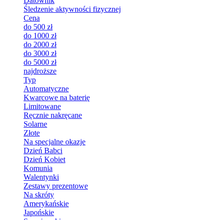
Datownik
Śledzenie aktywności fizycznej
Cena
do 500 zł
do 1000 zł
do 2000 zł
do 3000 zł
do 5000 zł
najdroższe
Typ
Automatyczne
Kwarcowe na baterię
Limitowane
Ręcznie nakręcane
Solarne
Złote
Na specjalne okazje
Dzień Babci
Dzień Kobiet
Komunia
Walentynki
Zestawy prezentowe
Na skróty
Amerykańskie
Japońskie