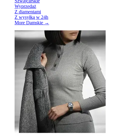
Szwajcarskie
Wyprzedaż
Z diamentami
Z wysyłką w 24h
More Damskie
→