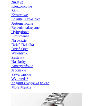
Na rękę
Kieszonkowe
Złote
Kwarcowe
Solarne, Eco-Drive
Automatyczne
Ręcznie nakręcane
Hybrydowe
Limitowane
Na okazje
Dzień Dziadka
Dzień Ojca
Walentynki
Zestawy
Na skróty
Amerykańskie
Japońskie
Szwajcarskie
Wyprzedaż
Zegarki z wysyłką w 24h
More Męskie
→