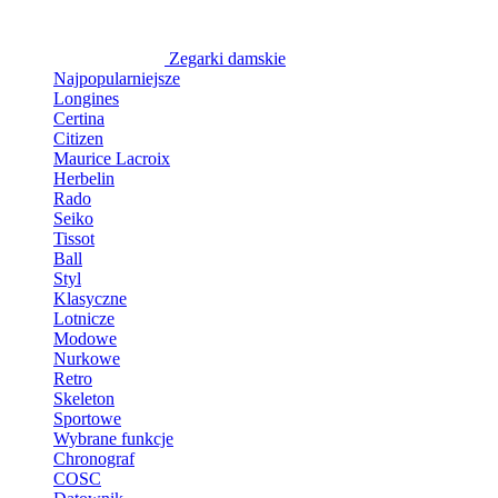
Zegarki damskie
Najpopularniejsze
Longines
Certina
Citizen
Maurice Lacroix
Herbelin
Rado
Seiko
Tissot
Ball
Styl
Klasyczne
Lotnicze
Modowe
Nurkowe
Retro
Skeleton
Sportowe
Wybrane funkcje
Chronograf
COSC