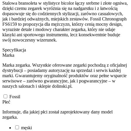
Stalowa bransoleta w stylistyce bicolor łączy srebrne i złote ogniwa,
dzięki czemu zegarek wyróżnia się na nadgarstku i z łatwością
dopasowuje się do codziennych stylizacji, zarówno casualowych,
jak i bardziej odważnych, miejskich zestawów. Fossil Chronograph
FS6159 to propozycja dla mężczyzn, którzy cenią mocny design,
wyraziste detale i modowy charakter zegarka, który nie udaje
klasyki ani sportowego instrumentu, lecz konsekwentnie buduje
swój nowoczesny wizerunek.
Specyfikacja
Marka
Marka zegarka. Wszystkie oferowane zegarki pochodzą z oficjalnej
dystrybucji – posiadamy autoryzację na sprzedaż i serwis każdej
marki. Gwarantujemy oryginalność produktów oraz pełne wsparcie
serwisowe – zarówno gwarancyjne, jak i pogwarancyjne – w
naszych salonach i sklepie dolinski.pl.
Fossil
Płeć
Informuje, dla jakiej płci został zaprojektowany dany model
zegarka.
męski