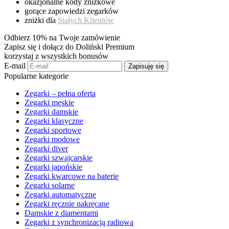
okazjonalne kody zniżkowe
gorące zapowiedzi zegarków
zniżki dla
Stałych Klientów
Odbierz 10% na Twoje zamówienie
Zapisz się i dołącz do Doliński Premium
korzystaj z wszystkich bonusów
E-mail
Zapisuję się
Popularne kategorie
Zegarki – pełna oferta
Zegarki męskie
Zegarki damskie
Zegarki klasyczne
Zegarki sportowe
Zegarki modowe
Zegarki diver
Zegarki szwajcarskie
Zegarki japońskie
Zegarki kwarcowe na baterię
Zegarki solarne
Zegarki automatyczne
Zegarki ręcznie nakręcane
Damskie z diamentami
Zegarki z synchronizacją radiową