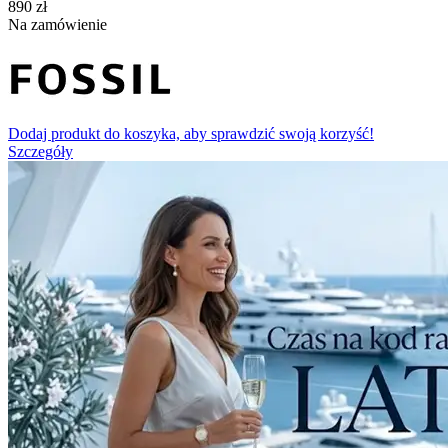
‍890‍
zł
Na zamówienie
Dodaj produkt do koszyka, aby sprawdzić swoją korzyść!
Szczegóły