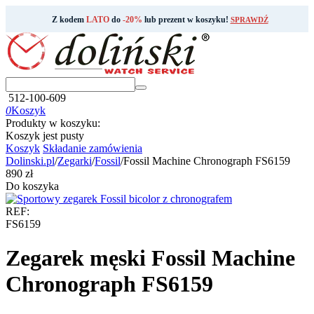
Z kodem
LATO
do
-20%
lub prezent w koszyku!
SPRAWDŹ
512-100-609
0
Koszyk
Produkty w koszyku:
Koszyk jest pusty
Koszyk
Składanie zamówienia
Dolinski.pl
/
Zegarki
/
Fossil
/
Fossil Machine Chronograph FS6159
‍890‍
zł
Do koszyka
REF:
FS6159
Zegarek męski Fossil Machine
Chronograph FS6159