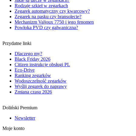
Jakie są tarcze w zegarkach?
Rodzaje szkieł w zegarkach
Zegarek automatyczny czy kwarcowy?
Zegarek na pasku czy bransolecie?
Mechanizm Valjoux 7750 i jego fenomen
Powłoka PVD czy galwaniczna?
Przydatne linki
Dlaczego my?
Black Friday 2026
Citizen instrukcje obsługi PL
Eco-Drive
Ranking zegarków
Wodoszczelność zegarków
Wyślij zegarek do naprawy
Zmiana czasu 2026
Doliński Premium
Newsletter
Moje konto