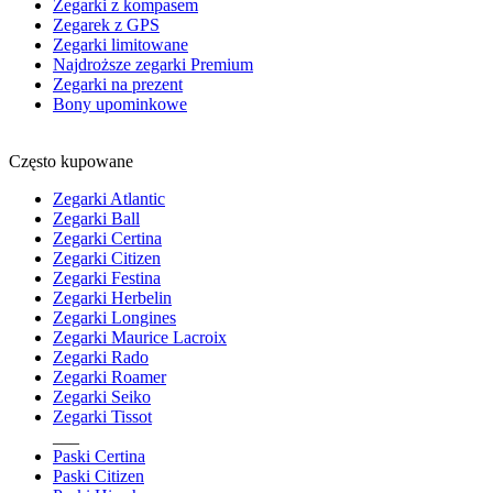
Zegarki z kompasem
Zegarek z GPS
Zegarki limitowane
Najdroższe zegarki Premium
Zegarki na prezent
Bony upominkowe
Często kupowane
Zegarki Atlantic
Zegarki Ball
Zegarki Certina
Zegarki Citizen
Zegarki Festina
Zegarki Herbelin
Zegarki Longines
Zegarki Maurice Lacroix
Zegarki Rado
Zegarki Roamer
Zegarki Seiko
Zegarki Tissot
___
Paski Certina
Paski Citizen