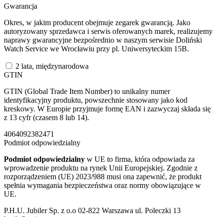
Gwarancja
Okres, w jakim producent obejmuje zegarek gwarancją. Jako
autoryzowany sprzedawca i serwis oferowanych marek, realizujemy
naprawy gwarancyjne bezpośrednio w naszym serwisie Doliński
Watch Service we Wrocławiu przy pl. Uniwersyteckim 15B.
2 lata, międzynarodowa
GTIN
GTIN (Global Trade Item Number) to unikalny numer
identyfikacyjny produktu, powszechnie stosowany jako kod
kreskowy. W Europie przyjmuje formę EAN i zazwyczaj składa się
z 13 cyfr (czasem 8 lub 14).
4064092382471
Podmiot odpowiedzialny
Podmiot odpowiedzialny
w UE to firma, która odpowiada za
wprowadzenie produktu na rynek Unii Europejskiej. Zgodnie z
rozporządzeniem (UE) 2023/988 musi ona zapewnić, że produkt
spełnia wymagania bezpieczeństwa oraz normy obowiązujące w
UE.
P.H.U. Jubiler Sp. z o.o 02-822 Warszawa ul. Poleczki 13