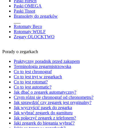
Paski Hirsch
Paski OMEGA
Paski Tissot
Bransolety do zegarków
___
Rotomaty Beco
Rotomaty WOLF
Zegary QLOCKTWO
Porady o zegarkach
Praktyczny poradnik przed zakupem
Terminologia zegarmistrzowska
Co to jest chronograf
Co to jest tryt w zegarkach
Co to jest rotomat?
Co to jest automatic?
Jak dbać o zegarek automatyczny?
Czym różni się chronograf od chronometru?
Jak sprawdzić czy zegarek jest oryginalny?
Jak wyczyścić pasek do zegarka
Jak wybrać zegarek do garnituru
Jak połączyć zegarek z telefonem?
Jaki zegarek do biegania wybrać?