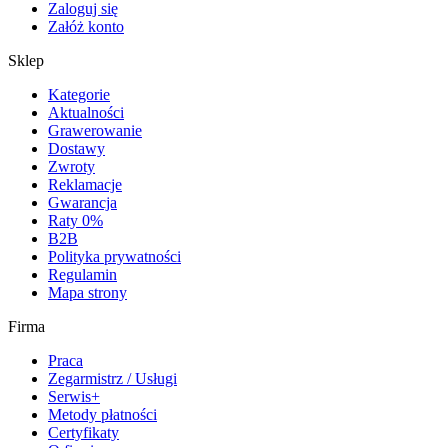
Zaloguj się
Załóż konto
Sklep
Kategorie
Aktualności
Grawerowanie
Dostawy
Zwroty
Reklamacje
Gwarancja
Raty 0%
B2B
Polityka prywatności
Regulamin
Mapa strony
Firma
Praca
Zegarmistrz / Usługi
Serwis+
Metody płatności
Certyfikaty