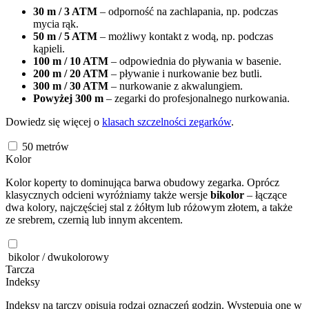
30 m / 3 ATM
– odporność na zachlapania, np. podczas
mycia rąk.
50 m / 5 ATM
– możliwy kontakt z wodą, np. podczas
kąpieli.
100 m / 10 ATM
– odpowiednia do pływania w basenie.
200 m / 20 ATM
– pływanie i nurkowanie bez butli.
300 m / 30 ATM
– nurkowanie z akwalungiem.
Powyżej 300 m
– zegarki do profesjonalnego nurkowania.
Dowiedz się więcej o
klasach szczelności zegarków
.
50
metrów
Kolor
Kolor koperty to dominująca barwa obudowy zegarka. Oprócz
klasycznych odcieni wyróżniamy także wersje
bikolor
– łączące
dwa kolory, najczęściej stal z żółtym lub różowym złotem, a także
ze srebrem, czernią lub innym akcentem.
bikolor / dwukolorowy
Tarcza
Indeksy
Indeksy na tarczy opisują rodzaj oznaczeń godzin. Występują one w