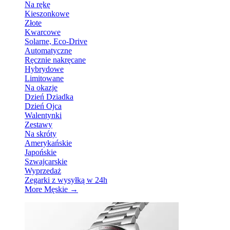
Na rękę
Kieszonkowe
Złote
Kwarcowe
Solarne, Eco-Drive
Automatyczne
Ręcznie nakręcane
Hybrydowe
Limitowane
Na okazje
Dzień Dziadka
Dzień Ojca
Walentynki
Zestawy
Na skróty
Amerykańskie
Japońskie
Szwajcarskie
Wyprzedaż
Zegarki z wysyłką w 24h
More Męskie
→