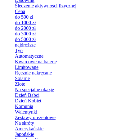
Datownik
Śledzenie aktywności fizycznej
Cena
do 500 zł
do 1000 zł
do 2000 zł
do 3000 zł
do 5000 zł
najdroższe
Typ
Automatyczne
Kwarcowe na baterię
Limitowane
Ręcznie nakręcane
Solarne
Złote
Na specjalne okazje
Dzień Babci
Dzień Kobiet
Komunia
Walentynki
Zestawy prezentowe
Na skróty
Amerykańskie
Japońskie