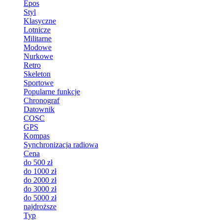
Epos
Styl
Klasyczne
Lotnicze
Militarne
Modowe
Nurkowe
Retro
Skeleton
Sportowe
Popularne funkcje
Chronograf
Datownik
COSC
GPS
Kompas
Synchronizacja radiowa
Cena
do 500 zł
do 1000 zł
do 2000 zł
do 3000 zł
do 5000 zł
najdroższe
Typ