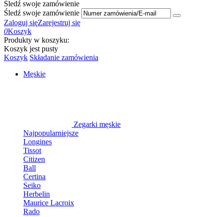
Śledź swoje zamówienie
Śledź swoje zamówienie
Zaloguj się
Zarejestruj się
0
Koszyk
Produkty w koszyku:
Koszyk jest pusty
Koszyk
Składanie zamówienia
Męskie
Zegarki męskie
Najpopularniejsze
Longines
Tissot
Citizen
Ball
Certina
Seiko
Herbelin
Maurice Lacroix
Rado