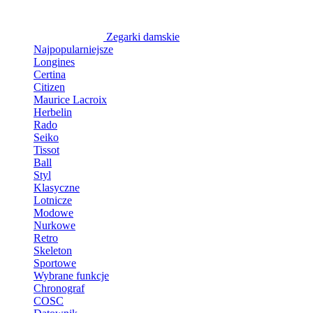
Zegarki damskie
Najpopularniejsze
Longines
Certina
Citizen
Maurice Lacroix
Herbelin
Rado
Seiko
Tissot
Ball
Styl
Klasyczne
Lotnicze
Modowe
Nurkowe
Retro
Skeleton
Sportowe
Wybrane funkcje
Chronograf
COSC