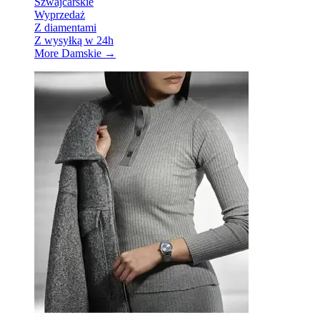
Szwajcarskie
Wyprzedaż
Z diamentami
Z wysyłką w 24h
More Damskie
→