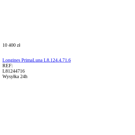
‍10 400‍
zł
Longines PrimaLuna L8.124.4.71.6
REF:
L81244716
Wysyłka 24h