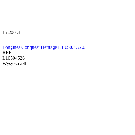
‍15 200‍
zł
Longines Conquest Heritage L1.650.4.52.6
REF:
L16504526
Wysyłka 24h