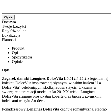
Wyślij
Dostawa
Twoje korzyści
Raty 0% online
Lokalizacja
Płatności
Produkt
Opis
Specyfikacja
Opinie
Opis
Zegarek damski Longines DolceVita L5.512.4.75.2
z legendarnej
kolekcji DolceVita inspirowanej słynnym, włoskim hasłem "La
Dolce Vita" celebrującym słodką radość z życia. Ukazany w
świeżej reinterpretacji modelu z lat 20. XX wieku Longines
DolceVita afirmuje prostokątną kopertę oraz tarczę z rzymskimi
indeksami w stylu Art déco.
Ponadczasowy
Longines DolceVita
cechuje romantyczna, srebrno