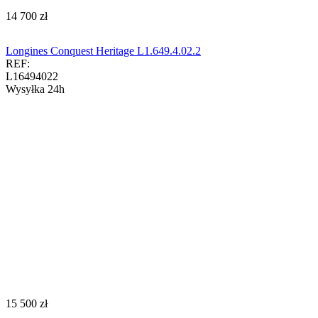
‍14 700‍
zł
Longines Conquest Heritage L1.649.4.02.2
REF:
L16494022
Wysyłka 24h
‍15 500‍
zł