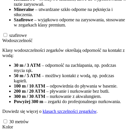
razie zarysowań.
Mineralne
– utwardzane szkło odporne na pęknięcia i
stłuczenia.
Szafirowe
– wyjątkowo odporne na zarysowania, stosowane
w zegarkach klasy premium.
szafirowe
Wodoszczelność
Klasy wodoszczelności zegarków określają odporność na kontakt z
wodą:
30 m / 3 ATM
– odporność na zachlapania, np. podczas
mycia rąk.
50 m / 5 ATM
– możliwy kontakt z wodą, np. podczas
kąpieli.
100 m / 10 ATM
– odpowiednia do pływania w basenie.
200 m / 20 ATM
– pływanie i nurkowanie bez butli.
300 m / 30 ATM
– nurkowanie z akwalungiem.
Powyżej 300 m
– zegarki do profesjonalnego nurkowania.
Dowiedz się więcej o
klasach szczelności zegarków
.
30
metrów
Kolor