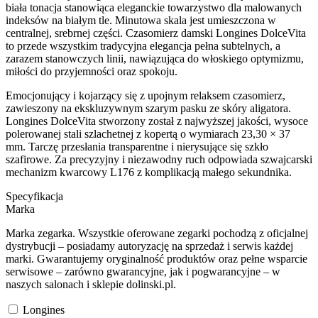
biała tonacja stanowiąca eleganckie towarzystwo dla malowanych
indeksów na białym tle. Minutowa skala jest umieszczona w
centralnej, srebrnej części. Czasomierz damski Longines DolceVita
to przede wszystkim tradycyjna elegancja pełna subtelnych, a
zarazem stanowczych linii, nawiązująca do włoskiego optymizmu,
miłości do przyjemności oraz spokoju.
Emocjonujący i kojarzący się z upojnym relaksem czasomierz,
zawieszony na ekskluzywnym szarym pasku ze skóry aligatora.
Longines DolceVita stworzony został z najwyższej jakości, wysoce
polerowanej stali szlachetnej z kopertą o wymiarach 23,30 × 37
mm. Tarczę przesłania transparentne i nierysujące się szkło
szafirowe. Za precyzyjny i niezawodny ruch odpowiada szwajcarski
mechanizm kwarcowy L176 z komplikacją małego sekundnika.
Specyfikacja
Marka
Marka zegarka. Wszystkie oferowane zegarki pochodzą z oficjalnej
dystrybucji – posiadamy autoryzację na sprzedaż i serwis każdej
marki. Gwarantujemy oryginalność produktów oraz pełne wsparcie
serwisowe – zarówno gwarancyjne, jak i pogwarancyjne – w
naszych salonach i sklepie dolinski.pl.
Longines