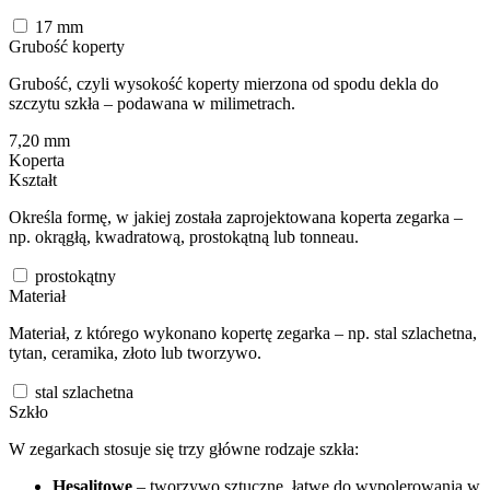
17
mm
Grubość koperty
Grubość, czyli wysokość koperty mierzona od spodu dekla do
szczytu szkła – podawana w milimetrach.
7,20
mm
Koperta
Kształt
Określa formę, w jakiej została zaprojektowana koperta zegarka –
np. okrągłą, kwadratową, prostokątną lub tonneau.
prostokątny
Materiał
Materiał, z którego wykonano kopertę zegarka – np. stal szlachetna,
tytan, ceramika, złoto lub tworzywo.
stal szlachetna
Szkło
W zegarkach stosuje się trzy główne rodzaje szkła:
Hesalitowe
– tworzywo sztuczne, łatwe do wypolerowania w