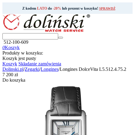
Z kodem
LATO
do
-20%
lub prezent w koszyku!
SPRAWDŹ
512-100-609
0
Koszyk
Produkty w koszyku:
Koszyk jest pusty
Koszyk
Składanie zamówienia
Dolinski.pl
/
Zegarki
/
Longines
/
Longines DolceVita L5.512.4.75.2
‍7 200‍
zł
Do koszyka