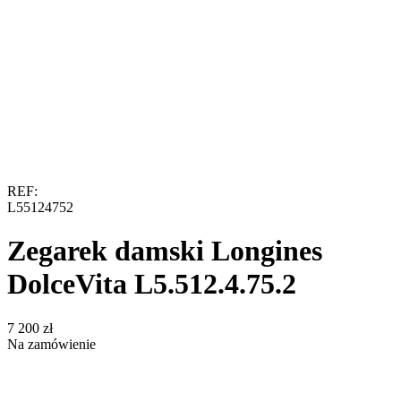
REF:
L55124752
Zegarek damski Longines
DolceVita L5.512.4.75.2
‍7 200‍
zł
Na zamówienie