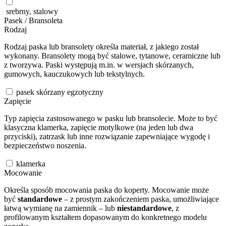
srebrny, stalowy
Pasek / Bransoleta
Rodzaj
Rodzaj paska lub bransolety określa materiał, z jakiego został
wykonany. Bransolety mogą być stalowe, tytanowe, ceramiczne lub
z tworzywa. Paski występują m.in. w wersjach skórzanych,
gumowych, kauczukowych lub tekstylnych.
pasek skórzany egzotyczny
Zapięcie
Typ zapięcia zastosowanego w pasku lub bransolecie. Może to być
klasyczna klamerka, zapięcie motylkowe (na jeden lub dwa
przyciski), zatrzask lub inne rozwiązanie zapewniające wygodę i
bezpieczeństwo noszenia.
klamerka
Mocowanie
Określa sposób mocowania paska do koperty. Mocowanie może
być
standardowe
– z prostym zakończeniem paska, umożliwiające
łatwą wymianę na zamiennik – lub
niestandardowe
, z
profilowanym kształtem dopasowanym do konkretnego modelu