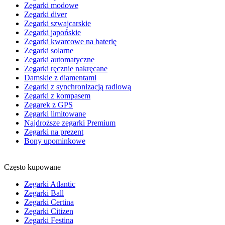
Zegarki modowe
Zegarki diver
Zegarki szwajcarskie
Zegarki japońskie
Zegarki kwarcowe na baterię
Zegarki solarne
Zegarki automatyczne
Zegarki ręcznie nakręcane
Damskie z diamentami
Zegarki z synchronizacją radiową
Zegarki z kompasem
Zegarek z GPS
Zegarki limitowane
Najdroższe zegarki Premium
Zegarki na prezent
Bony upominkowe
Często kupowane
Zegarki Atlantic
Zegarki Ball
Zegarki Certina
Zegarki Citizen
Zegarki Festina