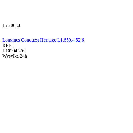
‍15 200‍
zł
Longines Conquest Heritage L1.650.4.52.6
REF:
L16504526
Wysyłka 24h