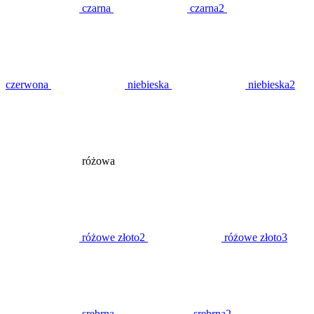
czarna
czarna2
czerwona
niebieska
niebieska2
różowa
różowe złoto2
różowe złoto3
srebrna
srebrna2