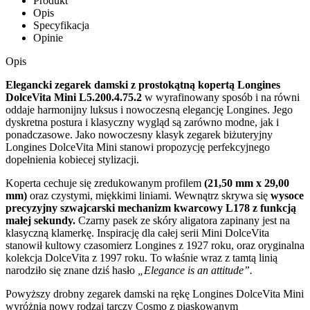
Produkt
Opis
Specyfikacja
Opinie
Opis
Elegancki zegarek damski z prostokątną kopertą Longines
DolceVita Mini L5.200.4.75.2
w wyrafinowany sposób i na równi
oddaje harmonijny luksus i nowoczesną elegancję Longines. Jego
dyskretna postura i klasyczny wygląd są zarówno modne, jak i
ponadczasowe. Jako nowoczesny klasyk zegarek biżuteryjny
Longines DolceVita Mini stanowi propozycję perfekcyjnego
dopełnienia kobiecej stylizacji.
Koperta cechuje się zredukowanym profilem
(21,50 mm x 29,00
mm)
oraz czystymi, miękkimi liniami. Wewnątrz skrywa się
wysoce
precyzyjny szwajcarski mechanizm kwarcowy L178 z funkcją
małej sekundy.
Czarny pasek ze skóry aligatora zapinany jest na
klasyczną klamerkę. Inspirację dla całej serii Mini DolceVita
stanowił kultowy czasomierz Longines z 1927 roku, oraz oryginalna
kolekcja DolceVita z 1997 roku. To właśnie wraz z tamtą linią
narodziło się znane dziś hasło
„Elegance is an attitude”.
Powyższy drobny zegarek damski na rękę Longines DolceVita Mini
wyróżnia nowy rodzaj tarczy Cosmo z piaskowanym