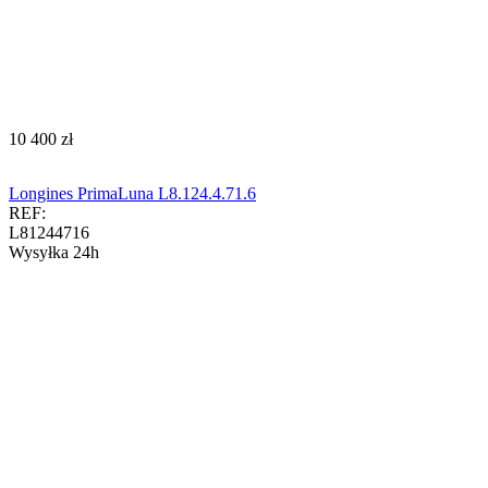
‍10 400‍
zł
Longines PrimaLuna L8.124.4.71.6
REF:
L81244716
Wysyłka 24h