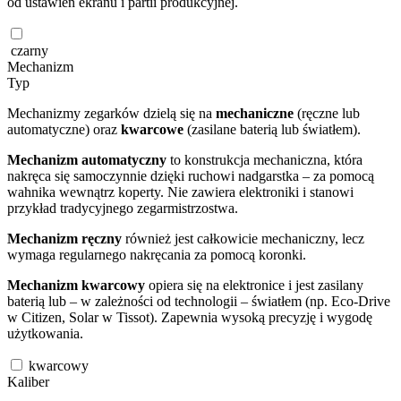
od ustawień ekranu i partii produkcyjnej.
czarny
Mechanizm
Typ
Mechanizmy zegarków dzielą się na
mechaniczne
(ręczne lub
automatyczne) oraz
kwarcowe
(zasilane baterią lub światłem).
Mechanizm automatyczny
to konstrukcja mechaniczna, która
nakręca się samoczynnie dzięki ruchowi nadgarstka – za pomocą
wahnika wewnątrz koperty. Nie zawiera elektroniki i stanowi
przykład tradycyjnego zegarmistrzostwa.
Mechanizm ręczny
również jest całkowicie mechaniczny, lecz
wymaga regularnego nakręcania za pomocą koronki.
Mechanizm kwarcowy
opiera się na elektronice i jest zasilany
baterią lub – w zależności od technologii – światłem (np. Eco-Drive
w Citizen, Solar w Tissot). Zapewnia wysoką precyzję i wygodę
użytkowania.
kwarcowy
Kaliber