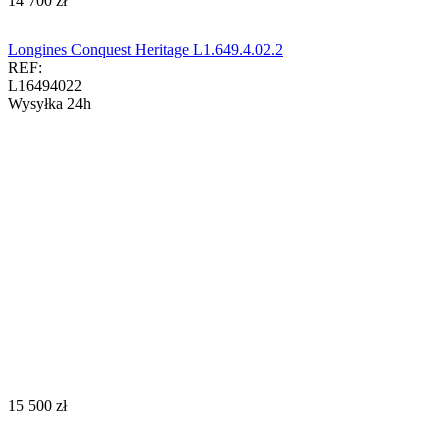
‍14 700‍
zł
Longines Conquest Heritage L1.649.4.02.2
REF:
L16494022
Wysyłka 24h
‍15 500‍
zł