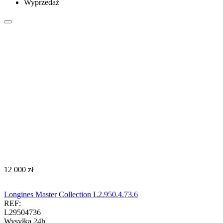
Wyprzedaż
‍12 000‍
zł
Longines Master Collection L2.950.4.73.6
REF:
L29504736
Wysyłka 24h