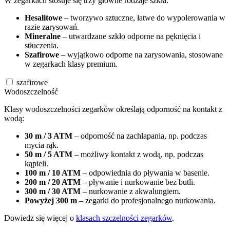
W zegarkach stosuje się trzy główne rodzaje szkła:
Hesalitowe
– tworzywo sztuczne, łatwe do wypolerowania w
razie zarysowań.
Mineralne
– utwardzane szkło odporne na pęknięcia i
stłuczenia.
Szafirowe
– wyjątkowo odporne na zarysowania, stosowane
w zegarkach klasy premium.
szafirowe
Wodoszczelność
Klasy wodoszczelności zegarków określają odporność na kontakt z
wodą:
30 m / 3 ATM
– odporność na zachlapania, np. podczas
mycia rąk.
50 m / 5 ATM
– możliwy kontakt z wodą, np. podczas
kąpieli.
100 m / 10 ATM
– odpowiednia do pływania w basenie.
200 m / 20 ATM
– pływanie i nurkowanie bez butli.
300 m / 30 ATM
– nurkowanie z akwalungiem.
Powyżej 300 m
– zegarki do profesjonalnego nurkowania.
Dowiedz się więcej o
klasach szczelności zegarków
.