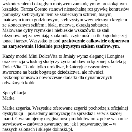
wykończeniem i okrągłym motywem zamkniętym w prostokątnym
kształcie. Tarcza Cosmo stanowi nienachalną rozgrywkę kontrastów
pomiędzy srebrzystym tłem ze słonecznym szlifem, białym,
matowym torem godzinowym, srebrzystym wewnętrznym kręgiem
ze słonecznym szlifem i białą, matową, okrągłą subtarczą.
Malowane cyfry rzymskie i niebieskie wskazówki ze stali
oksydowanej zapewniają znakomitą czytelność na tle łagodniejszej
tonacji tarczy. Wszystko to pod
praktycznie całkowicie odpornym
na zarysowania i idealnie przejrzystym szkłem szafirowym.
Każdy model Mini DolceVita to śmiały wyraz elegancji Longines
oraz esencja włoskiej słodyczy życia od dawna łączonej z kolekcją
DolceVita. To nie tylko urokliwe, biżuteryjne czasomierze
stworzone na bazie bogatego dziedzictwa, ale również
bezkompromisowo nowoczesne dodatki dla dynamicznych i
odważnych kobiet.
Specyfikacja
Marka
Marka zegarka. Wszystkie oferowane zegarki pochodzą z oficjalnej
dystrybucji – posiadamy autoryzację na sprzedaż i serwis każdej
marki. Gwarantujemy oryginalność produktów oraz pełne wsparcie
serwisowe – zarówno gwarancyjne, jak i pogwarancyjne – w
naszych salonach i sklepie dolinski.pl.