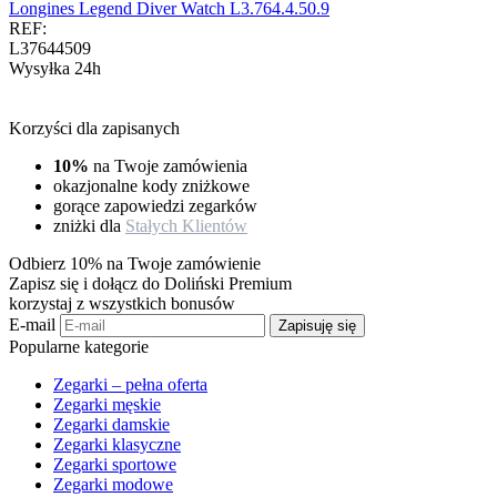
Longines Legend Diver Watch L3.764.4.50.9
REF:
L37644509
Wysyłka 24h
Korzyści dla zapisanych
10%
na Twoje zamówienia
okazjonalne kody zniżkowe
gorące zapowiedzi zegarków
zniżki dla
Stałych Klientów
Odbierz 10% na Twoje zamówienie
Zapisz się i dołącz do Doliński Premium
korzystaj z wszystkich bonusów
E-mail
Zapisuję się
Popularne kategorie
Zegarki – pełna oferta
Zegarki męskie
Zegarki damskie
Zegarki klasyczne
Zegarki sportowe
Zegarki modowe