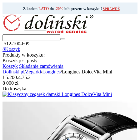
Z kodem
LATO
do
-20%
lub prezent w koszyku!
SPRAWDŹ
512-100-609
0
Koszyk
Produkty w koszyku:
Koszyk jest pusty
Koszyk
Składanie zamówienia
Dolinski.pl
/
Zegarki
/
Longines
/
Longines DolceVita Mini
L5.200.4.75.2
‍8 000‍
zł
Do koszyka