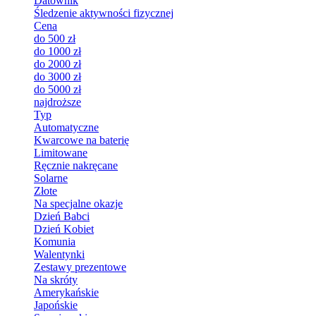
Datownik
Śledzenie aktywności fizycznej
Cena
do 500 zł
do 1000 zł
do 2000 zł
do 3000 zł
do 5000 zł
najdroższe
Typ
Automatyczne
Kwarcowe na baterię
Limitowane
Ręcznie nakręcane
Solarne
Złote
Na specjalne okazje
Dzień Babci
Dzień Kobiet
Komunia
Walentynki
Zestawy prezentowe
Na skróty
Amerykańskie
Japońskie