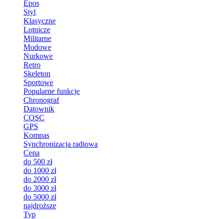
Epos
Styl
Klasyczne
Lotnicze
Militarne
Modowe
Nurkowe
Retro
Skeleton
Sportowe
Popularne funkcje
Chronograf
Datownik
COSC
GPS
Kompas
Synchronizacja radiowa
Cena
do 500 zł
do 1000 zł
do 2000 zł
do 3000 zł
do 5000 zł
najdroższe
Typ