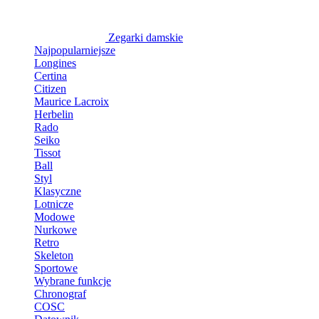
Zegarki damskie
Najpopularniejsze
Longines
Certina
Citizen
Maurice Lacroix
Herbelin
Rado
Seiko
Tissot
Ball
Styl
Klasyczne
Lotnicze
Modowe
Nurkowe
Retro
Skeleton
Sportowe
Wybrane funkcje
Chronograf
COSC