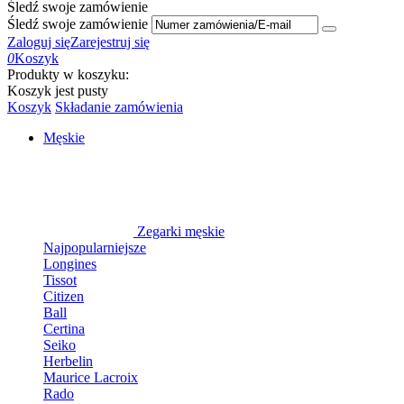
Śledź swoje zamówienie
Śledź swoje zamówienie
Zaloguj się
Zarejestruj się
0
Koszyk
Produkty w koszyku:
Koszyk jest pusty
Koszyk
Składanie zamówienia
Męskie
Zegarki męskie
Najpopularniejsze
Longines
Tissot
Citizen
Ball
Certina
Seiko
Herbelin
Maurice Lacroix
Rado