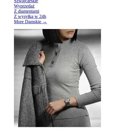
Szwajcarskie
Wyprzedaż
Z diamentami
Z wysyłką w 24h
More Damskie
→