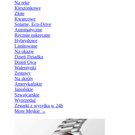
Na rękę
Kieszonkowe
Złote
Kwarcowe
Solarne, Eco-Drive
Automatyczne
Ręcznie nakręcane
Hybrydowe
Limitowane
Na okazje
Dzień Dziadka
Dzień Ojca
Walentynki
Zestawy
Na skróty
Amerykańskie
Japońskie
Szwajcarskie
Wyprzedaż
Zegarki z wysyłką w 24h
More Męskie
→