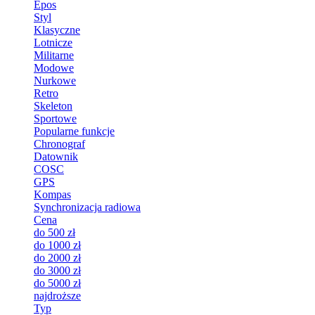
Epos
Styl
Klasyczne
Lotnicze
Militarne
Modowe
Nurkowe
Retro
Skeleton
Sportowe
Popularne funkcje
Chronograf
Datownik
COSC
GPS
Kompas
Synchronizacja radiowa
Cena
do 500 zł
do 1000 zł
do 2000 zł
do 3000 zł
do 5000 zł
najdroższe
Typ