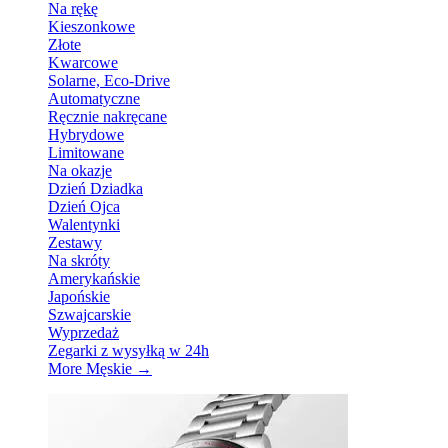
Na rękę
Kieszonkowe
Złote
Kwarcowe
Solarne, Eco-Drive
Automatyczne
Ręcznie nakręcane
Hybrydowe
Limitowane
Na okazje
Dzień Dziadka
Dzień Ojca
Walentynki
Zestawy
Na skróty
Amerykańskie
Japońskie
Szwajcarskie
Wyprzedaż
Zegarki z wysyłką w 24h
More Męskie
→