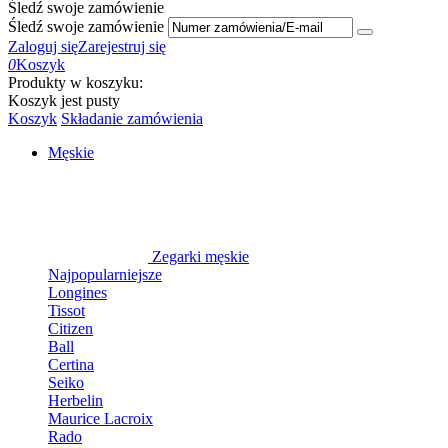
Śledź swoje zamówienie
Śledź swoje zamówienie
Zaloguj się
Zarejestruj się
0
Koszyk
Produkty w koszyku:
Koszyk jest pusty
Koszyk
Składanie zamówienia
Męskie
Zegarki męskie
Najpopularniejsze
Longines
Tissot
Citizen
Ball
Certina
Seiko
Herbelin
Maurice Lacroix
Rado