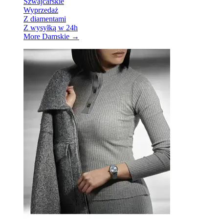
Szwajcarskie
Wyprzedaż
Z diamentami
Z wysyłką w 24h
More Damskie
→