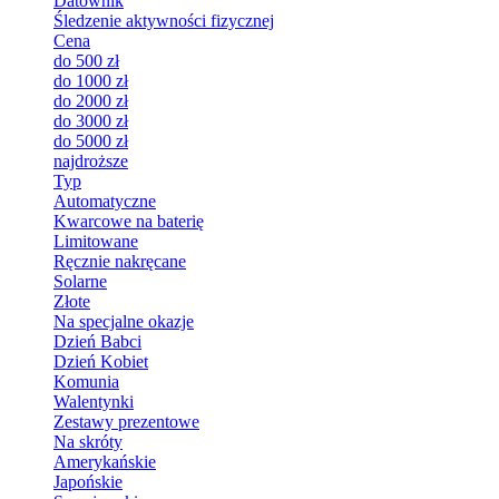
Datownik
Śledzenie aktywności fizycznej
Cena
do 500 zł
do 1000 zł
do 2000 zł
do 3000 zł
do 5000 zł
najdroższe
Typ
Automatyczne
Kwarcowe na baterię
Limitowane
Ręcznie nakręcane
Solarne
Złote
Na specjalne okazje
Dzień Babci
Dzień Kobiet
Komunia
Walentynki
Zestawy prezentowe
Na skróty
Amerykańskie
Japońskie