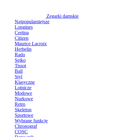
Zegarki damskie
Najpopularniejsze
Longines
Certina
Citizen
Maurice Lacroix
Herbelin
Rado
Seiko
Tissot
Ball
Styl
Klasyczne
Lotnicze
Modowe
Nurkowe
Retro
Skeleton
Sportowe
Wybrane funkcje
Chronograf
COSC