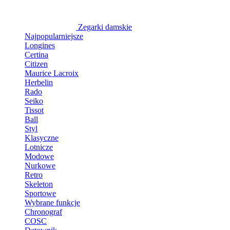
Zegarki damskie
Najpopularniejsze
Longines
Certina
Citizen
Maurice Lacroix
Herbelin
Rado
Seiko
Tissot
Ball
Styl
Klasyczne
Lotnicze
Modowe
Nurkowe
Retro
Skeleton
Sportowe
Wybrane funkcje
Chronograf
COSC