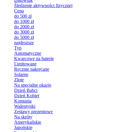
Datownik
Śledzenie aktywności fizycznej
Cena
do 500 zł
do 1000 zł
do 2000 zł
do 3000 zł
do 5000 zł
najdroższe
Typ
Automatyczne
Kwarcowe na baterię
Limitowane
Ręcznie nakręcane
Solarne
Złote
Na specjalne okazje
Dzień Babci
Dzień Kobiet
Komunia
Walentynki
Zestawy prezentowe
Na skróty
Amerykańskie
Japońskie