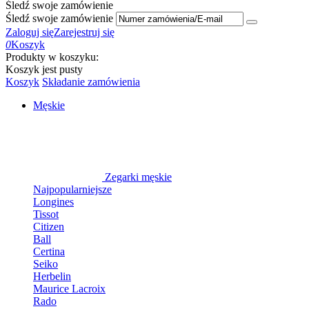
Śledź swoje zamówienie
Śledź swoje zamówienie
Zaloguj się
Zarejestruj się
0
Koszyk
Produkty w koszyku:
Koszyk jest pusty
Koszyk
Składanie zamówienia
Męskie
Zegarki męskie
Najpopularniejsze
Longines
Tissot
Citizen
Ball
Certina
Seiko
Herbelin
Maurice Lacroix
Rado