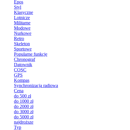
Epos
Styl
Klasyczne
Lotnicze
Militarne
Modowe
Nurkowe
Retro
Skeleton
Sportowe
Popularne funkcje
Chronograf
Datownik
COSC
GPS
Kompas
Synchronizacja radiowa
Cena
do 500 zł
do 1000 zł
do 2000 zł
do 3000 zł
do 5000 zł
najdroższe
Typ