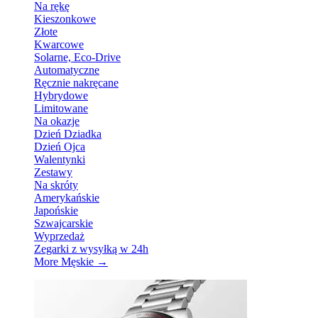
Na rękę
Kieszonkowe
Złote
Kwarcowe
Solarne, Eco-Drive
Automatyczne
Ręcznie nakręcane
Hybrydowe
Limitowane
Na okazje
Dzień Dziadka
Dzień Ojca
Walentynki
Zestawy
Na skróty
Amerykańskie
Japońskie
Szwajcarskie
Wyprzedaż
Zegarki z wysyłką w 24h
More Męskie
→