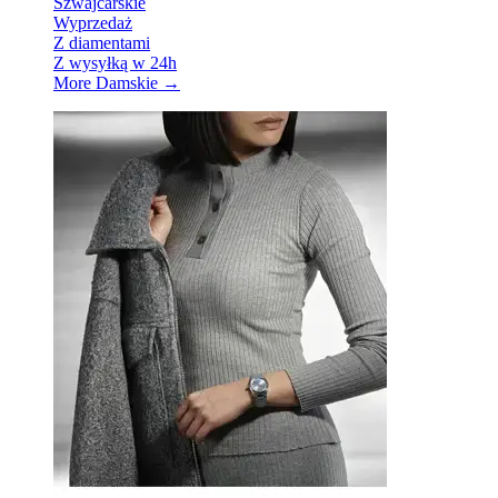
Szwajcarskie
Wyprzedaż
Z diamentami
Z wysyłką w 24h
More Damskie
→