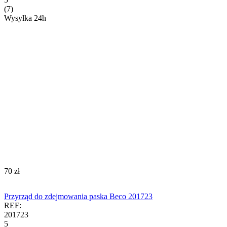
(7)
Wysyłka 24h
‍70‍
zł
Przyrząd do zdejmowania paska Beco 201723
REF:
201723
5