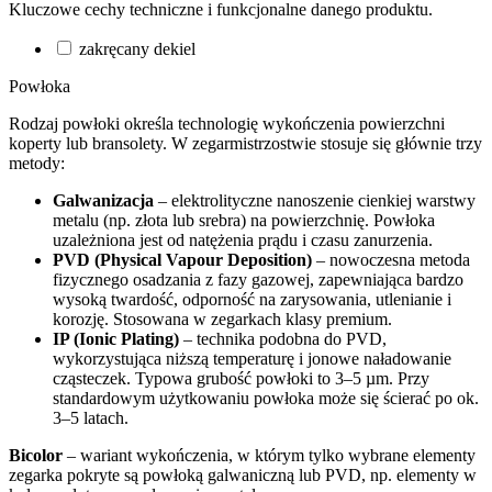
Kluczowe cechy techniczne i funkcjonalne danego produktu.
zakręcany dekiel
Powłoka
Rodzaj powłoki określa technologię wykończenia powierzchni
koperty lub bransolety. W zegarmistrzostwie stosuje się głównie trzy
metody:
Galwanizacja
– elektrolityczne nanoszenie cienkiej warstwy
metalu (np. złota lub srebra) na powierzchnię. Powłoka
uzależniona jest od natężenia prądu i czasu zanurzenia.
PVD (Physical Vapour Deposition)
– nowoczesna metoda
fizycznego osadzania z fazy gazowej, zapewniająca bardzo
wysoką twardość, odporność na zarysowania, utlenianie i
korozję. Stosowana w zegarkach klasy premium.
IP (Ionic Plating)
– technika podobna do PVD,
wykorzystująca niższą temperaturę i jonowe naładowanie
cząsteczek. Typowa grubość powłoki to 3–5 µm. Przy
standardowym użytkowaniu powłoka może się ścierać po ok.
3–5 latach.
Bicolor
– wariant wykończenia, w którym tylko wybrane elementy
zegarka pokryte są powłoką galwaniczną lub PVD, np. elementy w