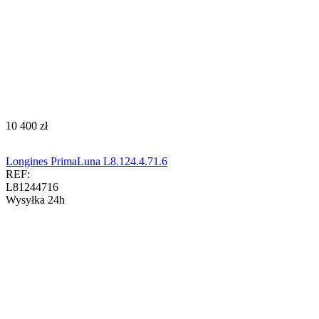
‍10 400‍
zł
Longines PrimaLuna L8.124.4.71.6
REF:
L81244716
Wysyłka 24h