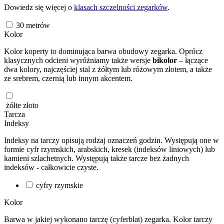
Dowiedz się więcej o
klasach szczelności zegarków
.
30
metrów
Kolor
Kolor koperty to dominująca barwa obudowy zegarka. Oprócz
klasycznych odcieni wyróżniamy także wersje
bikolor
– łączące
dwa kolory, najczęściej stal z żółtym lub różowym złotem, a także
ze srebrem, czernią lub innym akcentem.
żółte złoto
Tarcza
Indeksy
Indeksy na tarczy opisują rodzaj oznaczeń godzin. Występują one w
formie cyfr rzymskich, arabskich, kresek (indeksów liniowych) lub
kamieni szlachetnych. Występują także tarcze bez żadnych
indeksów - całkowicie czyste.
cyfry rzymskie
Kolor
Barwa w jakiej wykonano tarczę (cyferblat) zegarka. Kolor tarczy