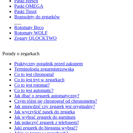
Paski Hirsch
Paski OMEGA
Paski Tissot
Bransolety do zegarków
___
Rotomaty Beco
Rotomaty WOLF
Zegary QLOCKTWO
Porady o zegarkach
Praktyczny poradnik przed zakupem
Terminologia zegarmistrzowska
Co to jest chronograf
Co to jest tryt w zegarkach
Co to jest rotomat?
Co to jest automatic?
Jak dbać o zegarek automatyczny?
Czym różni się chronograf od chronometru?
Jak sprawdzić czy zegarek jest oryginalny?
Jak wyczyścić pasek do zegarka
Jak wybrać zegarek do garnituru
Jak połączyć zegarek z telefonem?
Jaki zegarek do biegania wybrać?