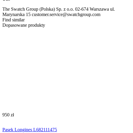
The Swatch Group (Polska) Sp. z o.o. 02-674 Warszawa ul.
Marynarska 15 customer.service@swatchgroup.com
Find similar
Dopasowane produkty
‍950‍
zł
Pasek Longines L682111475