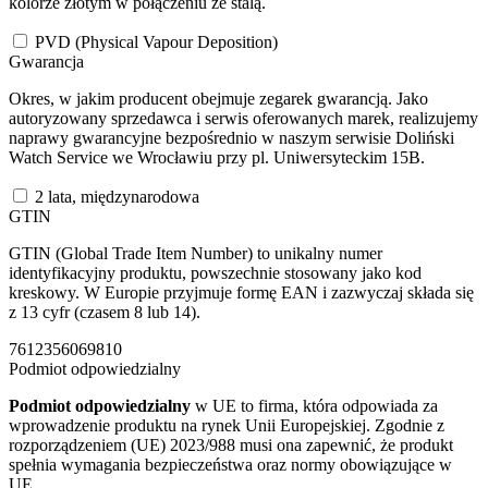
kolorze złotym w połączeniu ze stalą.
PVD (Physical Vapour Deposition)
Gwarancja
Okres, w jakim producent obejmuje zegarek gwarancją. Jako
autoryzowany sprzedawca i serwis oferowanych marek, realizujemy
naprawy gwarancyjne bezpośrednio w naszym serwisie Doliński
Watch Service we Wrocławiu przy pl. Uniwersyteckim 15B.
2 lata, międzynarodowa
GTIN
GTIN (Global Trade Item Number) to unikalny numer
identyfikacyjny produktu, powszechnie stosowany jako kod
kreskowy. W Europie przyjmuje formę EAN i zazwyczaj składa się
z 13 cyfr (czasem 8 lub 14).
7612356069810
Podmiot odpowiedzialny
Podmiot odpowiedzialny
w UE to firma, która odpowiada za
wprowadzenie produktu na rynek Unii Europejskiej. Zgodnie z
rozporządzeniem (UE) 2023/988 musi ona zapewnić, że produkt
spełnia wymagania bezpieczeństwa oraz normy obowiązujące w
UE.