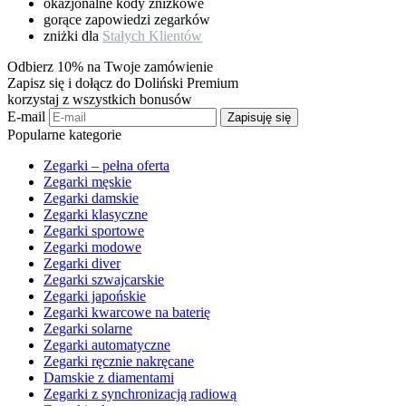
okazjonalne kody zniżkowe
gorące zapowiedzi zegarków
zniżki dla
Stałych Klientów
Odbierz 10% na Twoje zamówienie
Zapisz się i dołącz do Doliński Premium
korzystaj z wszystkich bonusów
E-mail
Zapisuję się
Popularne kategorie
Zegarki – pełna oferta
Zegarki męskie
Zegarki damskie
Zegarki klasyczne
Zegarki sportowe
Zegarki modowe
Zegarki diver
Zegarki szwajcarskie
Zegarki japońskie
Zegarki kwarcowe na baterię
Zegarki solarne
Zegarki automatyczne
Zegarki ręcznie nakręcane
Damskie z diamentami
Zegarki z synchronizacją radiową