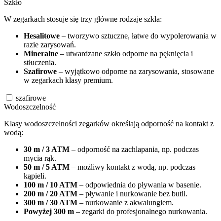
Szkło
W zegarkach stosuje się trzy główne rodzaje szkła:
Hesalitowe
– tworzywo sztuczne, łatwe do wypolerowania w
razie zarysowań.
Mineralne
– utwardzane szkło odporne na pęknięcia i
stłuczenia.
Szafirowe
– wyjątkowo odporne na zarysowania, stosowane
w zegarkach klasy premium.
szafirowe
Wodoszczelność
Klasy wodoszczelności zegarków określają odporność na kontakt z
wodą:
30 m / 3 ATM
– odporność na zachlapania, np. podczas
mycia rąk.
50 m / 5 ATM
– możliwy kontakt z wodą, np. podczas
kąpieli.
100 m / 10 ATM
– odpowiednia do pływania w basenie.
200 m / 20 ATM
– pływanie i nurkowanie bez butli.
300 m / 30 ATM
– nurkowanie z akwalungiem.
Powyżej 300 m
– zegarki do profesjonalnego nurkowania.