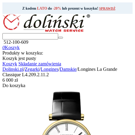
Z kodem
LATO
do
-20%
lub prezent w koszyku!
SPRAWDŹ
512-100-609
0
Koszyk
Produkty w koszyku:
Koszyk jest pusty
Koszyk
Składanie zamówienia
Dolinski.pl
/
Zegarki
/
Longines
/
Damskie
/
Longines La Grande
Classique L4.209.2.11.2
‍6 000‍
zł
Do koszyka