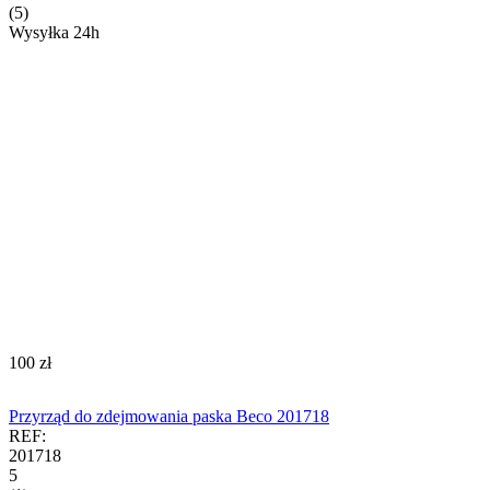
(5)
Wysyłka 24h
‍100‍
zł
Przyrząd do zdejmowania paska Beco 201718
REF:
201718
5