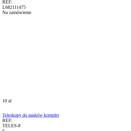
REF:
L682111475
Na zamówienie
‍10‍
zł
Teleskopy do pasków komplet
REF:
TELES-8
5