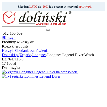
Z kodem
LATO
do
-20%
lub prezent w koszyku!
SPRAWDŹ
512-100-609
0
Koszyk
Produkty w koszyku:
Koszyk jest pusty
Koszyk
Składanie zamówienia
Dolinski.pl
/
Zegarki
/
Longines
/
Longines Legend Diver Watch
L3.764.4.16.6
‍17 100‍
zł
Do koszyka