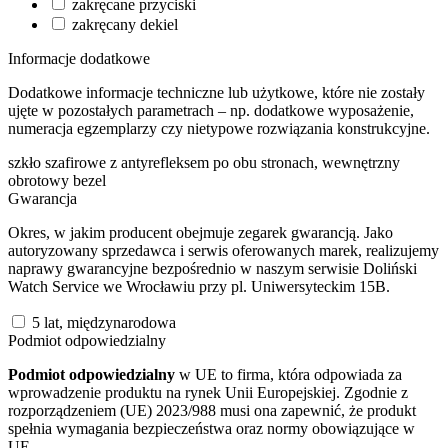
zakręcane przyciski
zakręcany dekiel
Informacje dodatkowe
Dodatkowe informacje techniczne lub użytkowe, które nie zostały
ujęte w pozostałych parametrach – np. dodatkowe wyposażenie,
numeracja egzemplarzy czy nietypowe rozwiązania konstrukcyjne.
szkło szafirowe z antyrefleksem po obu stronach, wewnętrzny
obrotowy bezel
Gwarancja
Okres, w jakim producent obejmuje zegarek gwarancją. Jako
autoryzowany sprzedawca i serwis oferowanych marek, realizujemy
naprawy gwarancyjne bezpośrednio w naszym serwisie Doliński
Watch Service we Wrocławiu przy pl. Uniwersyteckim 15B.
5 lat, międzynarodowa
Podmiot odpowiedzialny
Podmiot odpowiedzialny
w UE to firma, która odpowiada za
wprowadzenie produktu na rynek Unii Europejskiej. Zgodnie z
rozporządzeniem (UE) 2023/988 musi ona zapewnić, że produkt
spełnia wymagania bezpieczeństwa oraz normy obowiązujące w
UE.