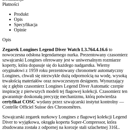
Płatności
Produkt
Opis
Specyfikacja
Opinie
Opis
Zegarek Longines Legend Diver Watch L3.764.4.16.6
to
nowoczesna odsłona legendarnego nurka. Prezentowany czasomierz
szwajcarski Longines oferowany jest w uniwersalnym rozmiarze
koperty, która dopasuje się do każdego nadgarstka. Wierny
oryginałowi z 1959 roku prezentowany chronometr automatyczny
Longines, chwali się niezwykle dużą odpornością na wodę, wysoką
trwałością materiałów oraz nowoczesnym designem. Wynurzający
się z głębin czasomierz Longines Legend Diver Automatic czerpie
inspirację z pierwszych modeli tej flagowej kolekcji. Czasomierz ten
gwarantuje doskonałą precyzję mechanizmu, którą potwierdza
certyfikat COSC
wydany przez szwajcarski instytut kontrolny —
Contrôle Officiel Suisse des Chronomètres.
Szwajcarski zegarek nurkowy Longines z flagowej kolekcji Legend
Diver to wyjątkowa, okrągła koperta Super-Compressor, która
zbudowana została z odpornej na korozje stali szlachetnej 316L.