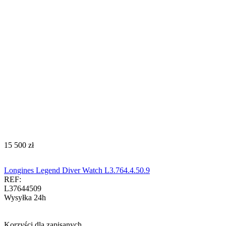
‍15 500‍
zł
Longines Legend Diver Watch L3.764.4.50.9
REF:
L37644509
Wysyłka 24h
Korzyści dla zapisanych