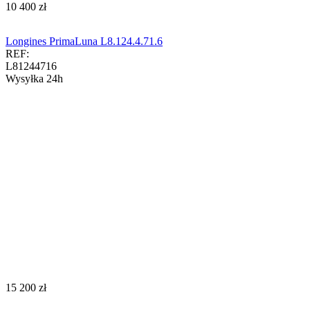
‍10 400‍
zł
Longines PrimaLuna L8.124.4.71.6
REF:
L81244716
Wysyłka 24h
‍15 200‍
zł