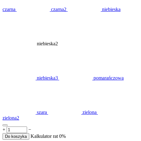
czarna
czarna2
niebieska
niebieska2
niebieska3
pomarańczowa
szara
zielona
zielona2
+
−
Kalkulator rat 0%
Do koszyka