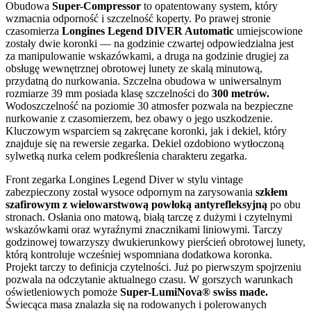
Obudowa
Super-Compressor
to opatentowany system, który
wzmacnia odporność i szczelność koperty. Po prawej stronie
czasomierza
Longines Legend DIVER Automatic
umiejscowione
zostały dwie koronki — na godzinie czwartej odpowiedzialna jest
za manipulowanie wskazówkami, a druga na godzinie drugiej za
obsługę wewnętrznej obrotowej lunety ze skalą minutową,
przydatną do nurkowania. Szczelna obudowa w uniwersalnym
rozmiarze 39 mm posiada klasę szczelności do
300 metrów.
Wodoszczelność na poziomie 30 atmosfer pozwala na bezpieczne
nurkowanie z czasomierzem, bez obawy o jego uszkodzenie.
Kluczowym wsparciem są zakręcane koronki, jak i dekiel, który
znajduje się na rewersie zegarka. Dekiel ozdobiono wytłoczoną
sylwetką nurka celem podkreślenia charakteru zegarka.
Front zegarka Longines Legend Diver w stylu vintage
zabezpieczony został wysoce odpornym na zarysowania
szkłem
szafirowym z wielowarstwową powłoką antyrefleksyjną
po obu
stronach. Osłania ono matową, białą tarczę z dużymi i czytelnymi
wskazówkami oraz wyraźnymi znacznikami liniowymi. Tarczy
godzinowej towarzyszy dwukierunkowy pierścień obrotowej lunety,
którą kontroluje wcześniej wspomniana dodatkowa koronka.
Projekt tarczy to definicja czytelności. Już po pierwszym spojrzeniu
pozwala na odczytanie aktualnego czasu. W gorszych warunkach
oświetleniowych pomoże
Super-LumiNova® swiss made.
Świecąca masa znalazła się na rodowanych i polerowanych