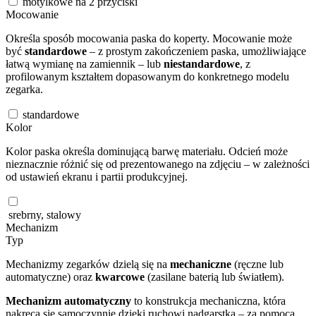
motylkowe na 2 przyciski
Mocowanie
Określa sposób mocowania paska do koperty. Mocowanie może
być
standardowe
– z prostym zakończeniem paska, umożliwiające
łatwą wymianę na zamiennik – lub
niestandardowe
, z
profilowanym kształtem dopasowanym do konkretnego modelu
zegarka.
standardowe
Kolor
Kolor paska określa dominującą barwę materiału. Odcień może
nieznacznie różnić się od prezentowanego na zdjęciu – w zależności
od ustawień ekranu i partii produkcyjnej.
srebrny, stalowy
Mechanizm
Typ
Mechanizmy zegarków dzielą się na
mechaniczne
(ręczne lub
automatyczne) oraz
kwarcowe
(zasilane baterią lub światłem).
Mechanizm automatyczny
to konstrukcja mechaniczna, która
nakręca się samoczynnie dzięki ruchowi nadgarstka – za pomocą