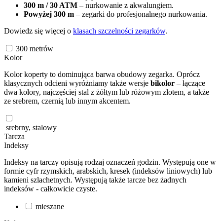
300 m / 30 ATM
– nurkowanie z akwalungiem.
Powyżej 300 m
– zegarki do profesjonalnego nurkowania.
Dowiedz się więcej o
klasach szczelności zegarków
.
300
metrów
Kolor
Kolor koperty to dominująca barwa obudowy zegarka. Oprócz
klasycznych odcieni wyróżniamy także wersje
bikolor
– łączące
dwa kolory, najczęściej stal z żółtym lub różowym złotem, a także
ze srebrem, czernią lub innym akcentem.
srebrny, stalowy
Tarcza
Indeksy
Indeksy na tarczy opisują rodzaj oznaczeń godzin. Występują one w
formie cyfr rzymskich, arabskich, kresek (indeksów liniowych) lub
kamieni szlachetnych. Występują także tarcze bez żadnych
indeksów - całkowicie czyste.
mieszane