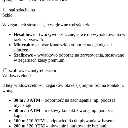
stal szlachetna
Szkło
W zegarkach stosuje się trzy główne rodzaje szkła:
Hesalitowe
– tworzywo sztuczne, łatwe do wypolerowania w
razie zarysowań.
Mineralne
– utwardzane szkło odporne na pęknięcia i
stłuczenia.
Szafirowe
– wyjątkowo odporne na zarysowania, stosowane
w zegarkach klasy premium.
szafirowe z antyrefleksem
Wodoszczelność
Klasy wodoszczelności zegarków określają odporność na kontakt z
wodą:
30 m / 3 ATM
– odporność na zachlapania, np. podczas
mycia rąk.
50 m / 5 ATM
– możliwy kontakt z wodą, np. podczas
kąpieli.
100 m / 10 ATM
– odpowiednia do pływania w basenie.
200 m / 20 ATM
– pływanie i nurkowanie bez butli.