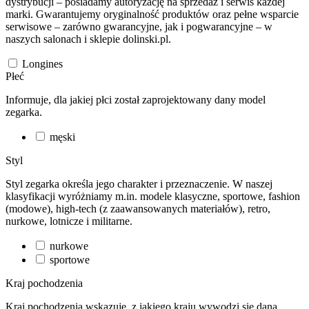
dystrybucji – posiadamy autoryzację na sprzedaż i serwis każdej
marki. Gwarantujemy oryginalność produktów oraz pełne wsparcie
serwisowe – zarówno gwarancyjne, jak i pogwarancyjne – w
naszych salonach i sklepie dolinski.pl.
Longines
Płeć
Informuje, dla jakiej płci został zaprojektowany dany model
zegarka.
męski
Styl
Styl zegarka określa jego charakter i przeznaczenie. W naszej
klasyfikacji wyróżniamy m.in. modele klasyczne, sportowe, fashion
(modowe), high-tech (z zaawansowanych materiałów), retro,
nurkowe, lotnicze i militarne.
nurkowe
sportowe
Kraj pochodzenia
Kraj pochodzenia wskazuje, z jakiego kraju wywodzi się dana