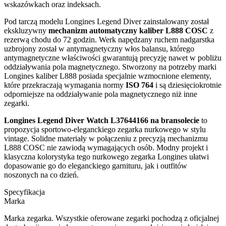
wskazówkach oraz indeksach.
Pod tarczą modelu Longines Legend Diver zainstalowany został
ekskluzywny
mechanizm automatyczny kaliber L888 COSC
z
rezerwą chodu do 72 godzin. Werk napędzany ruchem nadgarstka
uzbrojony został w antymagnetyczny włos balansu, którego
antymagnetyczne właściwości gwarantują precyzję nawet w pobliżu
oddziaływania pola magnetycznego. Stworzony na potrzeby marki
Longines kaliber L888 posiada specjalnie wzmocnione elementy,
które przekraczają wymagania normy
ISO 764
i są dziesięciokrotnie
odporniejsze na oddziaływanie pola magnetycznego niż inne
zegarki.
Longines Legend Diver Watch L37644166 na bransolecie
to
propozycja sportowo-eleganckiego zegarka nurkowego w stylu
vintage. Solidne materiały w połączeniu z precyzją mechanizmu
L888 COSC nie zawiodą wymagających osób. Modny projekt i
klasyczna kolorystyka tego nurkowego zegarka Longines ułatwi
dopasowanie go do eleganckiego garnituru, jak i outfitów
noszonych na co dzień.
Specyfikacja
Marka
Marka zegarka. Wszystkie oferowane zegarki pochodzą z oficjalnej