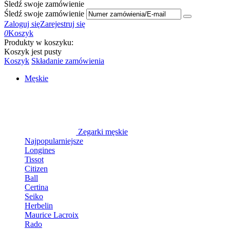
Śledź swoje zamówienie
Śledź swoje zamówienie
Zaloguj się
Zarejestruj się
0
Koszyk
Produkty w koszyku:
Koszyk jest pusty
Koszyk
Składanie zamówienia
Męskie
Zegarki męskie
Najpopularniejsze
Longines
Tissot
Citizen
Ball
Certina
Seiko
Herbelin
Maurice Lacroix
Rado