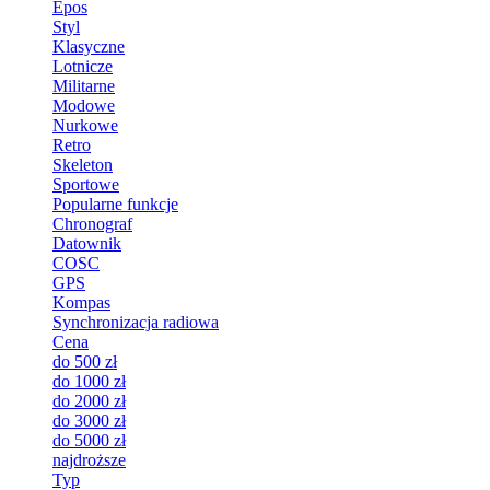
Epos
Styl
Klasyczne
Lotnicze
Militarne
Modowe
Nurkowe
Retro
Skeleton
Sportowe
Popularne funkcje
Chronograf
Datownik
COSC
GPS
Kompas
Synchronizacja radiowa
Cena
do 500 zł
do 1000 zł
do 2000 zł
do 3000 zł
do 5000 zł
najdroższe
Typ