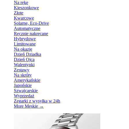
Na rękę
Kieszonkowe
Złote
Kwarcowe
Solarne, Eco-Drive
Automatyczne
Ręcznie nakręcane
Hybrydowe
Limitowane
Na okazje
Dzień Dziadka
Dzień Ojca
Walentynki
Zestawy
Na skróty
Amerykańskie
Japońskie
Szwajcarskie
Wyprzedaż
Zegarki z wysyłką w 24h
More Męskie
→