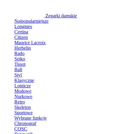
Zegarki damskie
Najpopularniejsze
Longines
Certina
Citizen
Maurice Lacroix
Herbelin
Rado
Seiko
Tissot
Ball
Styl
Klasyczne
Lotnicze
Modowe
Nurkowe
Retro
Skeleton
Sportowe
Wybrane funkcje
Chronograf
COSC