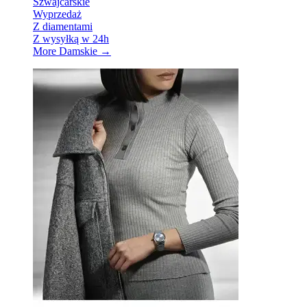
Szwajcarskie
Wyprzedaż
Z diamentami
Z wysyłką w 24h
More Damskie
→