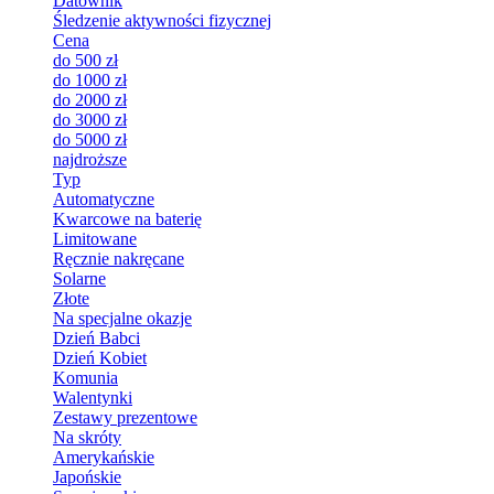
Datownik
Śledzenie aktywności fizycznej
Cena
do 500 zł
do 1000 zł
do 2000 zł
do 3000 zł
do 5000 zł
najdroższe
Typ
Automatyczne
Kwarcowe na baterię
Limitowane
Ręcznie nakręcane
Solarne
Złote
Na specjalne okazje
Dzień Babci
Dzień Kobiet
Komunia
Walentynki
Zestawy prezentowe
Na skróty
Amerykańskie
Japońskie