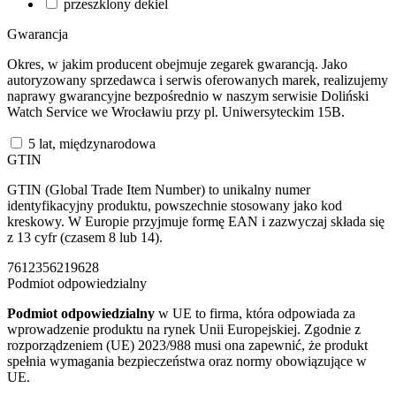
przeszklony dekiel
Gwarancja
Okres, w jakim producent obejmuje zegarek gwarancją. Jako
autoryzowany sprzedawca i serwis oferowanych marek, realizujemy
naprawy gwarancyjne bezpośrednio w naszym serwisie Doliński
Watch Service we Wrocławiu przy pl. Uniwersyteckim 15B.
5 lat, międzynarodowa
GTIN
GTIN (Global Trade Item Number) to unikalny numer
identyfikacyjny produktu, powszechnie stosowany jako kod
kreskowy. W Europie przyjmuje formę EAN i zazwyczaj składa się
z 13 cyfr (czasem 8 lub 14).
7612356219628
Podmiot odpowiedzialny
Podmiot odpowiedzialny
w UE to firma, która odpowiada za
wprowadzenie produktu na rynek Unii Europejskiej. Zgodnie z
rozporządzeniem (UE) 2023/988 musi ona zapewnić, że produkt
spełnia wymagania bezpieczeństwa oraz normy obowiązujące w
UE.