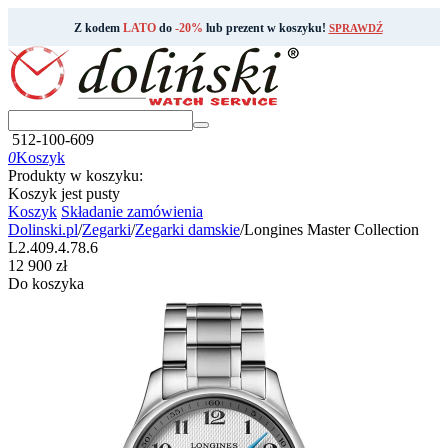
Z kodem
LATO
do
-20%
lub prezent w koszyku!
SPRAWDŹ
512-100-609
0
Koszyk
Produkty w koszyku:
Koszyk jest pusty
Koszyk
Składanie zamówienia
Dolinski.pl
/
Zegarki
/
Zegarki damskie
/
Longines Master Collection
L2.409.4.78.6
‍12 900‍
zł
Do koszyka