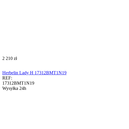
‍2 210‍
zł
Herbelin Lady H 17312BMT1N19
REF:
17312BMT1N19
Wysyłka 24h