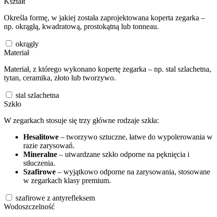
Kształt
Określa formę, w jakiej została zaprojektowana koperta zegarka –
np. okrągłą, kwadratową, prostokątną lub tonneau.
okrągły
Materiał
Materiał, z którego wykonano kopertę zegarka – np. stal szlachetna,
tytan, ceramika, złoto lub tworzywo.
stal szlachetna
Szkło
W zegarkach stosuje się trzy główne rodzaje szkła:
Hesalitowe
– tworzywo sztuczne, łatwe do wypolerowania w
razie zarysowań.
Mineralne
– utwardzane szkło odporne na pęknięcia i
stłuczenia.
Szafirowe
– wyjątkowo odporne na zarysowania, stosowane
w zegarkach klasy premium.
szafirowe z antyrefleksem
Wodoszczelność