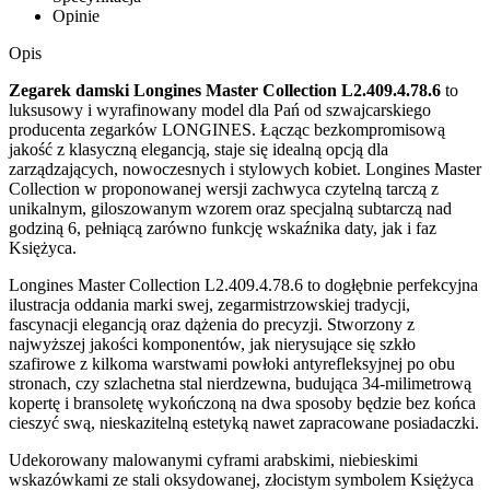
Opinie
Opis
Zegarek damski Longines Master Collection L2.409.4.78.6
to
luksusowy i wyrafinowany model dla Pań od szwajcarskiego
producenta zegarków LONGINES. Łącząc bezkompromisową
jakość z klasyczną elegancją, staje się idealną opcją dla
zarządzających, nowoczesnych i stylowych kobiet. Longines Master
Collection w proponowanej wersji zachwyca czytelną tarczą z
unikalnym, giloszowanym wzorem oraz specjalną subtarczą nad
godziną 6, pełniącą zarówno funkcję wskaźnika daty, jak i faz
Księżyca.
Longines Master Collection L2.409.4.78.6 to dogłębnie perfekcyjna
ilustracja oddania marki swej, zegarmistrzowskiej tradycji,
fascynacji elegancją oraz dążenia do precyzji. Stworzony z
najwyższej jakości komponentów, jak nierysujące się szkło
szafirowe z kilkoma warstwami powłoki antyrefleksyjnej po obu
stronach, czy szlachetna stal nierdzewna, budująca 34-milimetrową
kopertę i bransoletę wykończoną na dwa sposoby będzie bez końca
cieszyć swą, nieskazitelną estetyką nawet zapracowane posiadaczki.
Udekorowany malowanymi cyframi arabskimi, niebieskimi
wskazówkami ze stali oksydowanej, złocistym symbolem Księżyca