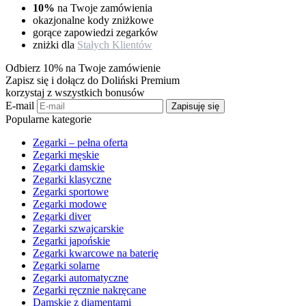
10%
na Twoje zamówienia
okazjonalne kody zniżkowe
gorące zapowiedzi zegarków
zniżki dla
Stałych Klientów
Odbierz 10% na Twoje zamówienie
Zapisz się i dołącz do Doliński Premium
korzystaj z wszystkich bonusów
E-mail
Zapisuję się
Popularne kategorie
Zegarki – pełna oferta
Zegarki męskie
Zegarki damskie
Zegarki klasyczne
Zegarki sportowe
Zegarki modowe
Zegarki diver
Zegarki szwajcarskie
Zegarki japońskie
Zegarki kwarcowe na baterię
Zegarki solarne
Zegarki automatyczne
Zegarki ręcznie nakręcane
Damskie z diamentami