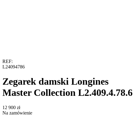
REF:
L24094786
Zegarek damski Longines
Master Collection L2.409.4.78.6
‍12 900‍
zł
Na zamówienie