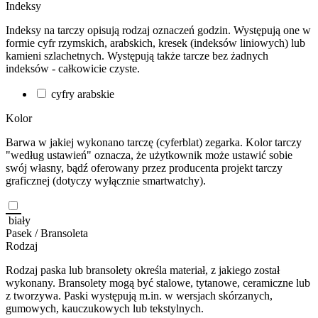
Indeksy
Indeksy na tarczy opisują rodzaj oznaczeń godzin. Występują one w
formie cyfr rzymskich, arabskich, kresek (indeksów liniowych) lub
kamieni szlachetnych. Występują także tarcze bez żadnych
indeksów - całkowicie czyste.
cyfry arabskie
Kolor
Barwa w jakiej wykonano tarczę (cyferblat) zegarka. Kolor tarczy
"według ustawień" oznacza, że użytkownik może ustawić sobie
swój własny, bądź oferowany przez producenta projekt tarczy
graficznej (dotyczy wyłącznie smartwatchy).
biały
Pasek / Bransoleta
Rodzaj
Rodzaj paska lub bransolety określa materiał, z jakiego został
wykonany. Bransolety mogą być stalowe, tytanowe, ceramiczne lub
z tworzywa. Paski występują m.in. w wersjach skórzanych,
gumowych, kauczukowych lub tekstylnych.