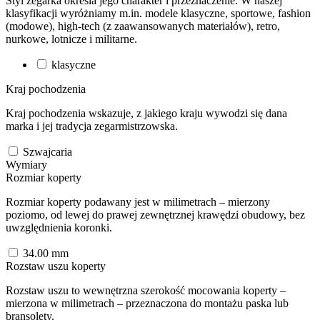
Styl zegarka określa jego charakter i przeznaczenie. W naszej
klasyfikacji wyróżniamy m.in. modele klasyczne, sportowe, fashion
(modowe), high-tech (z zaawansowanych materiałów), retro,
nurkowe, lotnicze i militarne.
klasyczne
Kraj pochodzenia
Kraj pochodzenia wskazuje, z jakiego kraju wywodzi się dana
marka i jej tradycja zegarmistrzowska.
Szwajcaria
Wymiary
Rozmiar koperty
Rozmiar koperty podawany jest w milimetrach – mierzony
poziomo, od lewej do prawej zewnętrznej krawędzi obudowy, bez
uwzględnienia koronki.
34.00
mm
Rozstaw uszu koperty
Rozstaw uszu to wewnętrzna szerokość mocowania koperty –
mierzona w milimetrach – przeznaczona do montażu paska lub
bransolety.