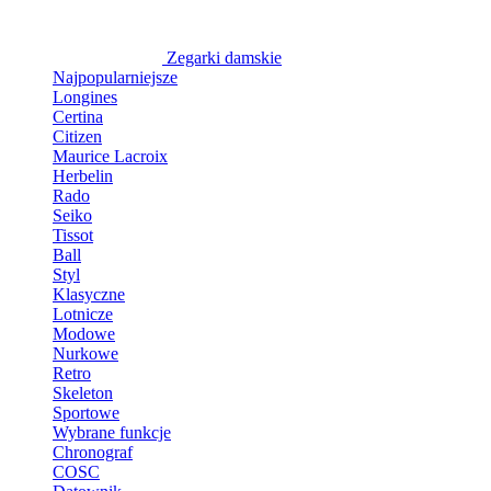
Zegarki damskie
Najpopularniejsze
Longines
Certina
Citizen
Maurice Lacroix
Herbelin
Rado
Seiko
Tissot
Ball
Styl
Klasyczne
Lotnicze
Modowe
Nurkowe
Retro
Skeleton
Sportowe
Wybrane funkcje
Chronograf
COSC