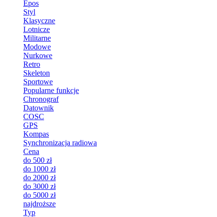
Epos
Styl
Klasyczne
Lotnicze
Militarne
Modowe
Nurkowe
Retro
Skeleton
Sportowe
Popularne funkcje
Chronograf
Datownik
COSC
GPS
Kompas
Synchronizacja radiowa
Cena
do 500 zł
do 1000 zł
do 2000 zł
do 3000 zł
do 5000 zł
najdroższe
Typ