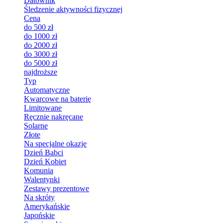
Datownik
Śledzenie aktywności fizycznej
Cena
do 500 zł
do 1000 zł
do 2000 zł
do 3000 zł
do 5000 zł
najdroższe
Typ
Automatyczne
Kwarcowe na baterię
Limitowane
Ręcznie nakręcane
Solarne
Złote
Na specjalne okazje
Dzień Babci
Dzień Kobiet
Komunia
Walentynki
Zestawy prezentowe
Na skróty
Amerykańskie
Japońskie