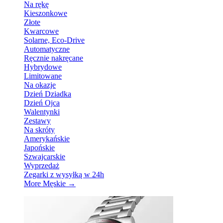
Na rękę
Kieszonkowe
Złote
Kwarcowe
Solarne, Eco-Drive
Automatyczne
Ręcznie nakręcane
Hybrydowe
Limitowane
Na okazje
Dzień Dziadka
Dzień Ojca
Walentynki
Zestawy
Na skróty
Amerykańskie
Japońskie
Szwajcarskie
Wyprzedaż
Zegarki z wysyłką w 24h
More Męskie
→