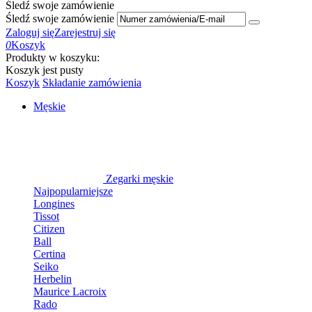
Śledź swoje zamówienie
Śledź swoje zamówienie
Zaloguj się
Zarejestruj się
0
Koszyk
Produkty w koszyku:
Koszyk jest pusty
Koszyk
Składanie zamówienia
Męskie
Zegarki męskie
Najpopularniejsze
Longines
Tissot
Citizen
Ball
Certina
Seiko
Herbelin
Maurice Lacroix
Rado