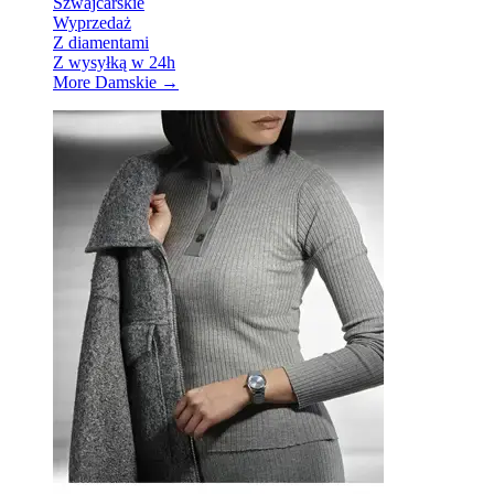
Szwajcarskie
Wyprzedaż
Z diamentami
Z wysyłką w 24h
More Damskie
→