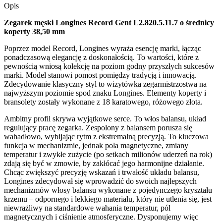
Opis
Zegarek męski Longines Record Gent L2.820.5.11.7 o średnicy
koperty 38,50 mm
Poprzez model Record, Longines wyraża esencję marki, łącząc
ponadczasową elegancję z doskonałością. To wartości, które z
pewnością wniosą kolekcję na poziom godny przyszłych sukcesów
marki. Model stanowi pomost pomiędzy tradycją i innowacją.
Zdecydowanie klasyczny styl to wizytówka zegarmistrzostwa na
najwyższym poziomie spod znaku Longines. Elementy koperty i
bransolety zostały wykonane z 18 karatowego, różowego złota.
Ambitny profil skrywa wyjątkowe serce. To włos balansu, układ
regulujący pracę zegarka. Zespolony z balansem porusza się
wahadłowo, wybijając rytm z ekstremalną precyzją. To kluczowa
funkcja w mechanizmie, jednak pola magnetyczne, zmiany
temperatur i zwykłe zużycie (po setkach milionów uderzeń na rok)
zdają się być w zmowie, by zakłócać jego harmonijne działanie.
Chcąc zwiększyć precyzję wskazań i trwałość układu balansu,
Longines zdecydował się wprowadzić do swoich najlepszych
mechanizmów włosy balansu wykonane z pojedynczego kryształu
krzemu – odpornego i lekkiego materiału, który nie utlenia się, jest
niewrażliwy na standardowe wahania temperatur, pól
magnetycznych i ciśnienie atmosferyczne. Dysponujemy więc