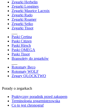
Zegarki Herbelin
Zegarki Longines
Zegarki Maurice Lacroix
Zegarki Rado
Zegarki Roamer
Zegarki Seiko
Zegarki Tissot
___
Paski Certina
Paski Citizen
Paski Hirsch
Paski OMEGA
Paski Tissot
Bransolety do zegarków
___
Rotomaty Beco
Rotomaty WOLF
Zegary QLOCKTWO
Porady o zegarkach
Praktyczny poradnik przed zakupem
Terminologia zegarmistrzowska
Co to jest chronograf