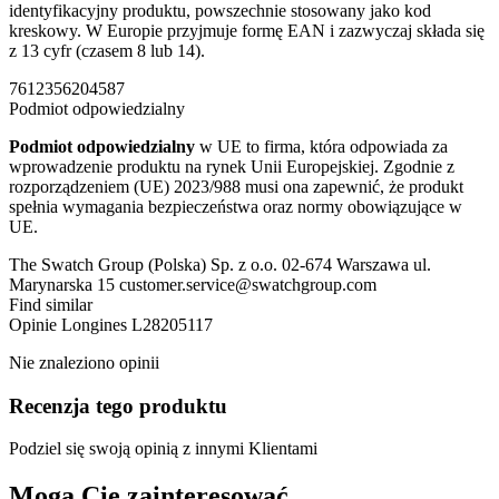
identyfikacyjny produktu, powszechnie stosowany jako kod
kreskowy. W Europie przyjmuje formę EAN i zazwyczaj składa się
z 13 cyfr (czasem 8 lub 14).
7612356204587
Podmiot odpowiedzialny
Podmiot odpowiedzialny
w UE to firma, która odpowiada za
wprowadzenie produktu na rynek Unii Europejskiej. Zgodnie z
rozporządzeniem (UE) 2023/988 musi ona zapewnić, że produkt
spełnia wymagania bezpieczeństwa oraz normy obowiązujące w
UE.
The Swatch Group (Polska) Sp. z o.o. 02-674 Warszawa ul.
Marynarska 15 customer.service@swatchgroup.com
Find similar
Opinie
Longines L28205117
Nie znaleziono opinii
Recenzja tego produktu
Podziel się swoją opinią z innymi Klientami
Mogą Cię zainteresować