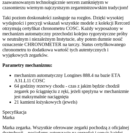
zaawansowanym technologicznie sercem zamkniętym w
czasomierzu wiernym najczystszym zegarmistrzowskim tradycjom!
Taki poziom doskonałości zasługuje na rozgłos. Dzięki wysokiej
wydajności i precyzji wskazań wszystkie modele z kolekcji Rercord
otrzymują certyfikat chronometru COSC. Każdy wyposażony w
mechanizm automatyczny przechodzi kolejno rygorystyczne próby
w neutralnym i niezależnym Instytucie, aby potem dumnie nosić
oznaczenie CHRONOMETER na tarczy. Status certyfikowanego
chronometru to dodatkowa wartość tych autentycznych i
wyjątkowych zegarków.
Parametry mechanizmu:
mechanizm automatyczny Longines 888.4 na bazie ETA
A31.L11 COSC
64 godziny rezerwy chodu - czas z jakim będzie chodził
zegarek po ściągnięciu z ręki, jeżeli sprężyna w mechanizmie
jest maksymalnie naciągnięta
21 kamieni łożyskowych (jewels)
Specyfikacja
Marka
Marka zegarka. Wszystkie oferowane zegarki pochodzą z oficjalnej
dystrybucji – posiadamy autoryzację na sprzedaż i serwis każdej