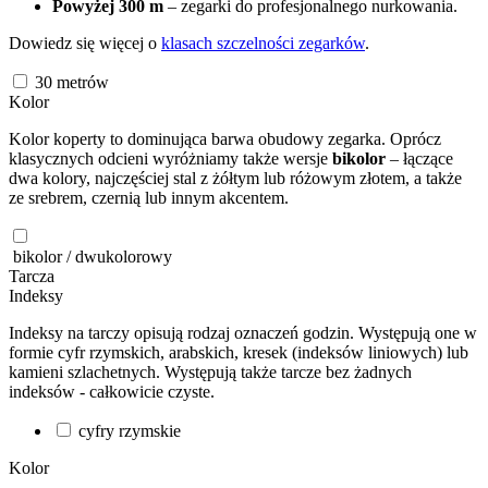
Powyżej 300 m
– zegarki do profesjonalnego nurkowania.
Dowiedz się więcej o
klasach szczelności zegarków
.
30
metrów
Kolor
Kolor koperty to dominująca barwa obudowy zegarka. Oprócz
klasycznych odcieni wyróżniamy także wersje
bikolor
– łączące
dwa kolory, najczęściej stal z żółtym lub różowym złotem, a także
ze srebrem, czernią lub innym akcentem.
bikolor / dwukolorowy
Tarcza
Indeksy
Indeksy na tarczy opisują rodzaj oznaczeń godzin. Występują one w
formie cyfr rzymskich, arabskich, kresek (indeksów liniowych) lub
kamieni szlachetnych. Występują także tarcze bez żadnych
indeksów - całkowicie czyste.
cyfry rzymskie
Kolor