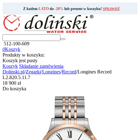
Z kodem
LATO
do
-20%
lub prezent w koszyku!
SPRAWDŹ
512-100-609
0
Koszyk
Produkty w koszyku:
Koszyk jest pusty
Koszyk
Składanie zamówienia
Dolinski.pl
/
Zegarki
/
Longines
/
Record
/
Longines Record
L2.820.5.11.7
‍18 900‍
zł
Do koszyka