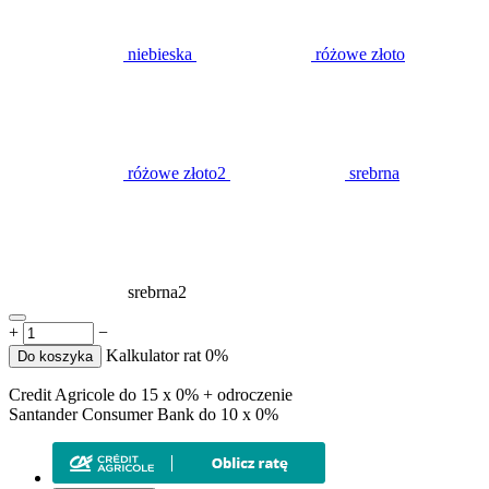
niebieska
różowe złoto
różowe złoto2
srebrna
srebrna2
+
−
Kalkulator rat 0%
Do koszyka
Credit Agricole do 15 x 0% + odroczenie
Santander Consumer Bank do 10 x 0%