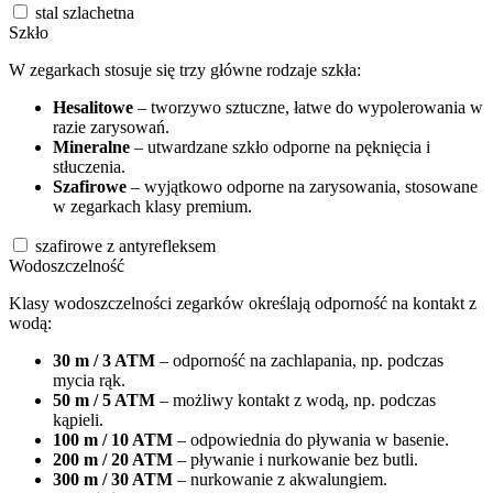
stal szlachetna
Szkło
W zegarkach stosuje się trzy główne rodzaje szkła:
Hesalitowe
– tworzywo sztuczne, łatwe do wypolerowania w
razie zarysowań.
Mineralne
– utwardzane szkło odporne na pęknięcia i
stłuczenia.
Szafirowe
– wyjątkowo odporne na zarysowania, stosowane
w zegarkach klasy premium.
szafirowe z antyrefleksem
Wodoszczelność
Klasy wodoszczelności zegarków określają odporność na kontakt z
wodą:
30 m / 3 ATM
– odporność na zachlapania, np. podczas
mycia rąk.
50 m / 5 ATM
– możliwy kontakt z wodą, np. podczas
kąpieli.
100 m / 10 ATM
– odpowiednia do pływania w basenie.
200 m / 20 ATM
– pływanie i nurkowanie bez butli.
300 m / 30 ATM
– nurkowanie z akwalungiem.