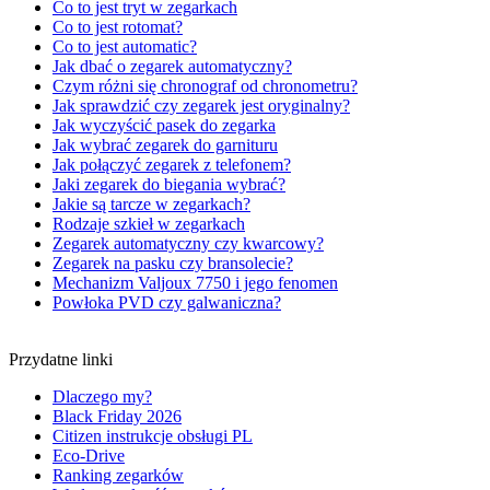
Co to jest tryt w zegarkach
Co to jest rotomat?
Co to jest automatic?
Jak dbać o zegarek automatyczny?
Czym różni się chronograf od chronometru?
Jak sprawdzić czy zegarek jest oryginalny?
Jak wyczyścić pasek do zegarka
Jak wybrać zegarek do garnituru
Jak połączyć zegarek z telefonem?
Jaki zegarek do biegania wybrać?
Jakie są tarcze w zegarkach?
Rodzaje szkieł w zegarkach
Zegarek automatyczny czy kwarcowy?
Zegarek na pasku czy bransolecie?
Mechanizm Valjoux 7750 i jego fenomen
Powłoka PVD czy galwaniczna?
Przydatne linki
Dlaczego my?
Black Friday 2026
Citizen instrukcje obsługi PL
Eco-Drive
Ranking zegarków