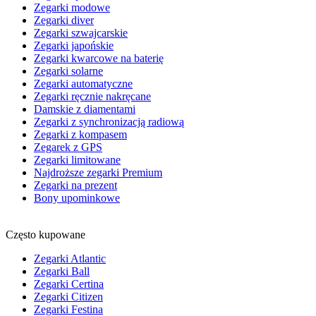
Zegarki modowe
Zegarki diver
Zegarki szwajcarskie
Zegarki japońskie
Zegarki kwarcowe na baterię
Zegarki solarne
Zegarki automatyczne
Zegarki ręcznie nakręcane
Damskie z diamentami
Zegarki z synchronizacją radiową
Zegarki z kompasem
Zegarek z GPS
Zegarki limitowane
Najdroższe zegarki Premium
Zegarki na prezent
Bony upominkowe
Często kupowane
Zegarki Atlantic
Zegarki Ball
Zegarki Certina
Zegarki Citizen
Zegarki Festina