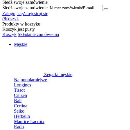
Śledź swoje zamówienie
Śledź swoje zamówienie
Zaloguj się
Zarejestruj się
0
Koszyk
Produkty w koszyku:
Koszyk jest pusty
Koszyk
Składanie zamówienia
Męskie
Zegarki męskie
Najpopularniejsze
Longines
Tissot
Citizen
Ball
Certina
Seiko
Herbelin
Maurice Lacroix
Rado