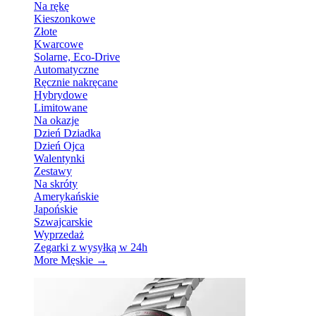
Na rękę
Kieszonkowe
Złote
Kwarcowe
Solarne, Eco-Drive
Automatyczne
Ręcznie nakręcane
Hybrydowe
Limitowane
Na okazje
Dzień Dziadka
Dzień Ojca
Walentynki
Zestawy
Na skróty
Amerykańskie
Japońskie
Szwajcarskie
Wyprzedaż
Zegarki z wysyłką w 24h
More Męskie
→