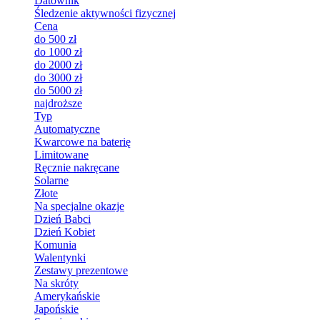
Datownik
Śledzenie aktywności fizycznej
Cena
do 500 zł
do 1000 zł
do 2000 zł
do 3000 zł
do 5000 zł
najdroższe
Typ
Automatyczne
Kwarcowe na baterię
Limitowane
Ręcznie nakręcane
Solarne
Złote
Na specjalne okazje
Dzień Babci
Dzień Kobiet
Komunia
Walentynki
Zestawy prezentowe
Na skróty
Amerykańskie
Japońskie