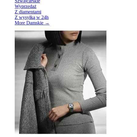
Szwajcarskie
Wyprzedaż
Z diamentami
Z wysyłką w 24h
More Damskie
→