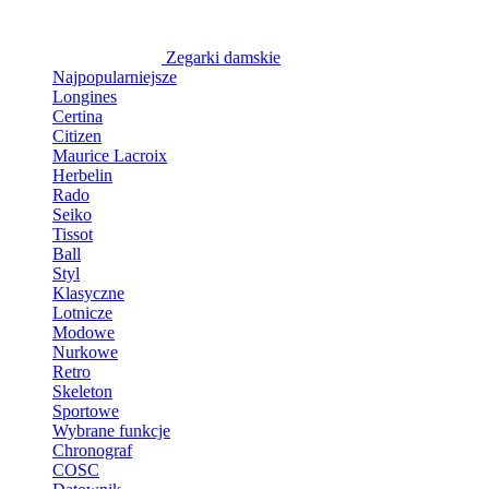
Zegarki damskie
Najpopularniejsze
Longines
Certina
Citizen
Maurice Lacroix
Herbelin
Rado
Seiko
Tissot
Ball
Styl
Klasyczne
Lotnicze
Modowe
Nurkowe
Retro
Skeleton
Sportowe
Wybrane funkcje
Chronograf
COSC