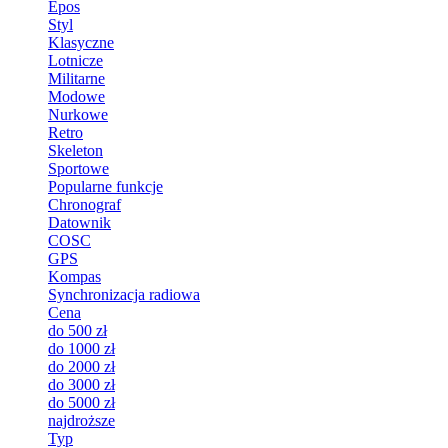
Epos
Styl
Klasyczne
Lotnicze
Militarne
Modowe
Nurkowe
Retro
Skeleton
Sportowe
Popularne funkcje
Chronograf
Datownik
COSC
GPS
Kompas
Synchronizacja radiowa
Cena
do 500 zł
do 1000 zł
do 2000 zł
do 3000 zł
do 5000 zł
najdroższe
Typ