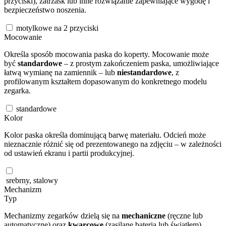
przyciski), zatrzask lub inne rozwiązanie zapewniające wygodę i
bezpieczeństwo noszenia.
motylkowe na 2 przyciski
Mocowanie
Określa sposób mocowania paska do koperty. Mocowanie może
być
standardowe
– z prostym zakończeniem paska, umożliwiające
łatwą wymianę na zamiennik – lub
niestandardowe
, z
profilowanym kształtem dopasowanym do konkretnego modelu
zegarka.
standardowe
Kolor
Kolor paska określa dominującą barwę materiału. Odcień może
nieznacznie różnić się od prezentowanego na zdjęciu – w zależności
od ustawień ekranu i partii produkcyjnej.
srebrny, stalowy
Mechanizm
Typ
Mechanizmy zegarków dzielą się na
mechaniczne
(ręczne lub
automatyczne) oraz
kwarcowe
(zasilane baterią lub światłem).