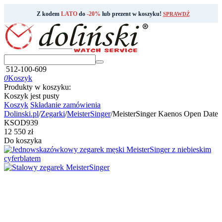
Z kodem
LATO
do
-20%
lub prezent w koszyku!
SPRAWDŹ
512-100-609
0
Koszyk
Produkty w koszyku:
Koszyk jest pusty
Koszyk
Składanie zamówienia
Dolinski.pl
/
Zegarki
/
MeisterSinger
/
MeisterSinger Kaenos Open Date
KSOD939
‍12 550‍
zł
Do koszyka