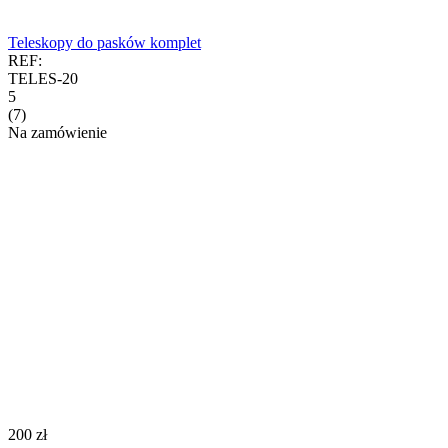
Teleskopy do pasków komplet
REF:
TELES-20
5
(7)
Na zamówienie
‍200‍
zł