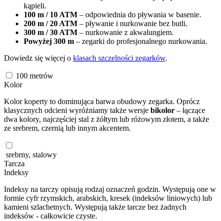
kąpieli.
100 m / 10 ATM
– odpowiednia do pływania w basenie.
200 m / 20 ATM
– pływanie i nurkowanie bez butli.
300 m / 30 ATM
– nurkowanie z akwalungiem.
Powyżej 300 m
– zegarki do profesjonalnego nurkowania.
Dowiedz się więcej o
klasach szczelności zegarków
.
100
metrów
Kolor
Kolor koperty to dominująca barwa obudowy zegarka. Oprócz
klasycznych odcieni wyróżniamy także wersje
bikolor
– łączące
dwa kolory, najczęściej stal z żółtym lub różowym złotem, a także
ze srebrem, czernią lub innym akcentem.
srebrny, stalowy
Tarcza
Indeksy
Indeksy na tarczy opisują rodzaj oznaczeń godzin. Występują one w
formie cyfr rzymskich, arabskich, kresek (indeksów liniowych) lub
kamieni szlachetnych. Występują także tarcze bez żadnych
indeksów - całkowicie czyste.