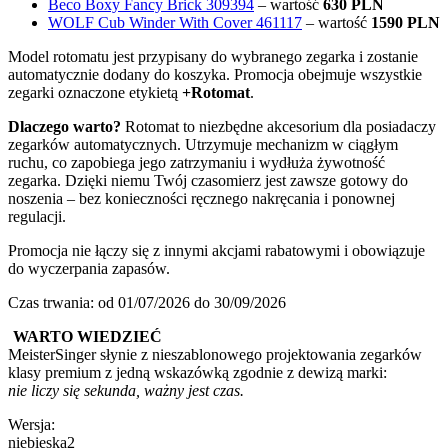
Beco Boxy Fancy Brick 309394
– wartość
630 PLN
WOLF Cub Winder With Cover 461117
– wartość
1590 PLN
Model rotomatu jest przypisany do wybranego zegarka i zostanie
automatycznie dodany do koszyka. Promocja obejmuje wszystkie
zegarki oznaczone etykietą
+Rotomat
.
Dlaczego warto?
Rotomat to niezbędne akcesorium dla posiadaczy
zegarków automatycznych. Utrzymuje mechanizm w ciągłym
ruchu, co zapobiega jego zatrzymaniu i wydłuża żywotność
zegarka. Dzięki niemu Twój czasomierz jest zawsze gotowy do
noszenia – bez konieczności ręcznego nakręcania i ponownej
regulacji.
Promocja nie łączy się z innymi akcjami rabatowymi i obowiązuje
do wyczerpania zapasów.
Czas trwania: od 01/07/2026 do 30/09/2026
WARTO WIEDZIEĆ
MeisterSinger słynie z nieszablonowego projektowania zegarków
klasy premium z jedną wskazówką zgodnie z dewizą marki:
nie liczy się sekunda, ważny jest czas.
Wersja:
niebieska2