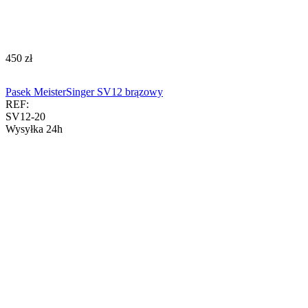
‍450‍
zł
Pasek MeisterSinger SV12 brązowy
REF:
SV12-20
Wysyłka 24h