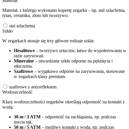
Materiał
Materiał, z którego wykonano kopertę zegarka – np. stal szlachetna,
tytan, ceramika, złoto lub tworzywo.
stal szlachetna
Szkło
W zegarkach stosuje się trzy główne rodzaje szkła:
Hesalitowe
– tworzywo sztuczne, łatwe do wypolerowania w
razie zarysowań.
Mineralne
– utwardzane szkło odporne na pęknięcia i
stłuczenia.
Szafirowe
– wyjątkowo odporne na zarysowania, stosowane
w zegarkach klasy premium.
szafirowe z antyrefleksem
Wodoszczelność
Klasy wodoszczelności zegarków określają odporność na kontakt z
wodą:
30 m / 3 ATM
– odporność na zachlapania, np. podczas
mycia rąk.
50 m / 5 ATM
– możliwy kontakt z wodą, np. podczas