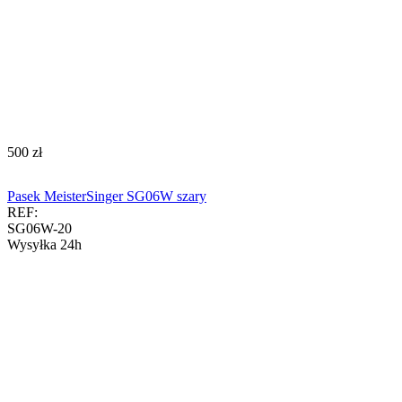
‍500‍
zł
Pasek MeisterSinger SG06W szary
REF:
SG06W-20
Wysyłka 24h