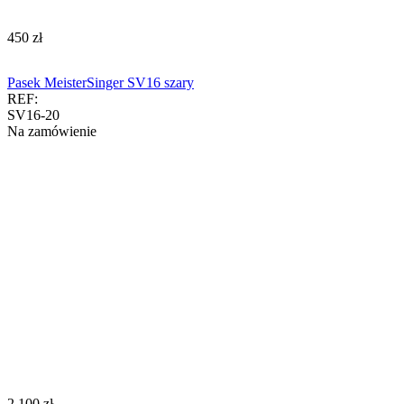
‍450‍
zł
Pasek MeisterSinger SV16 szary
REF:
SV16-20
Na zamówienie
‍2 100‍
zł