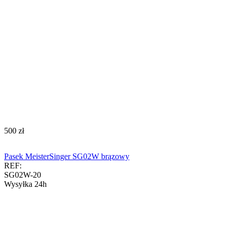
‍500‍
zł
Pasek MeisterSinger SG02W brązowy
REF:
SG02W-20
Wysyłka 24h