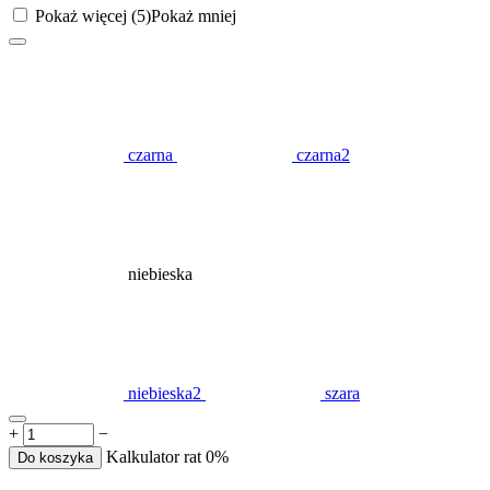
Pokaż więcej (5)
Pokaż mniej
czarna
czarna2
niebieska
niebieska2
szara
+
−
Kalkulator rat 0%
Do koszyka