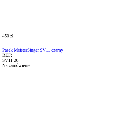
‍450‍
zł
Pasek MeisterSinger SV11 czarny
REF:
SV11-20
Na zamówienie