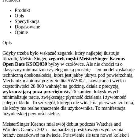
Produkt
Opis
Specyfikacja
Dopasowane
Opinie
Opis
Gdyby trzeba było wskazać zegarek, który najlepiej ilustruje
filozofię MeisterSinger,
zegarek męski MeisterSinger Kaenos
Open Date
KSOD939
byłby w czołówce. Ale nie chodzi tu o
klasyczny minimalizm czy elegancką prostotę – ten model zaskakuje
techniczną doskonałością, która jest jakby ukryta pod powierzchnią.
Mechanizm automatyczny Sellita SW200-1, szwajcarski werk o
częstotliwości 28 800 wahnięć na godzinę, działa z precyzją
wykraczającą poza przeciętność.
26 kamieni łożyskowych
minimalizuje tarcie, zwiększając płynność działania i żywotność
całego układu. To szczegół, którego nie widać na pierwszy rzut oka,
ale który ma realne znaczenie dla użytkownika. To manifestacja
inżynierskiej pewności siebie.
MeisterSinger Kaenos miał swój debiut podczas Watches and
Wonders Geneva 2025 – najbardziej prestiżowego wydarzenia
branży zegarkowej na świecie. Pojawienie się tam nowej kolekcji