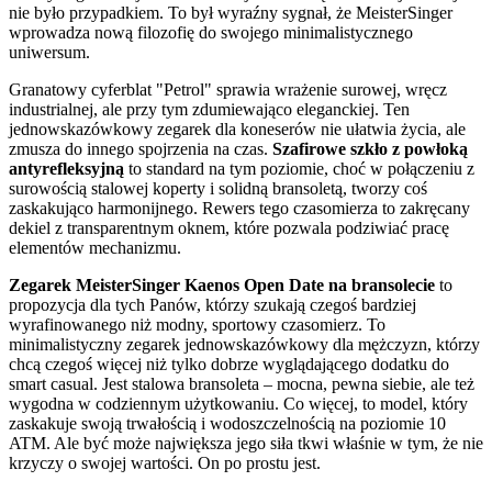
nie było przypadkiem. To był wyraźny sygnał, że MeisterSinger
wprowadza nową filozofię do swojego minimalistycznego
uniwersum.
Granatowy cyferblat "Petrol" sprawia wrażenie surowej, wręcz
industrialnej, ale przy tym zdumiewająco eleganckiej. Ten
jednowskazówkowy zegarek dla koneserów nie ułatwia życia, ale
zmusza do innego spojrzenia na czas.
Szafirowe szkło z powłoką
antyrefleksyjną
to standard na tym poziomie, choć w połączeniu z
surowością stalowej koperty i solidną bransoletą, tworzy coś
zaskakująco harmonijnego. Rewers tego czasomierza to zakręcany
dekiel z transparentnym oknem, które pozwala podziwiać pracę
elementów mechanizmu.
Zegarek MeisterSinger Kaenos Open Date na bransolecie
to
propozycja dla tych Panów, którzy szukają czegoś bardziej
wyrafinowanego niż modny, sportowy czasomierz. To
minimalistyczny zegarek jednowskazówkowy dla mężczyzn, którzy
chcą czegoś więcej niż tylko dobrze wyglądającego dodatku do
smart casual. Jest stalowa bransoleta – mocna, pewna siebie, ale też
wygodna w codziennym użytkowaniu. Co więcej, to model, który
zaskakuje swoją trwałością i wodoszczelnością na poziomie 10
ATM. Ale być może największa jego siła tkwi właśnie w tym, że nie
krzyczy o swojej wartości. On po prostu jest.