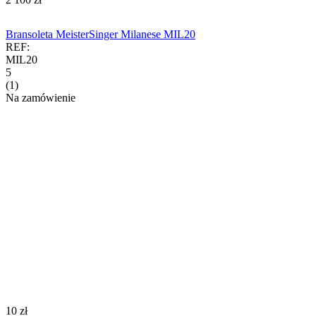
Bransoleta MeisterSinger Milanese MIL20
REF:
MIL20
5
(1)
Na zamówienie
‍10‍
zł