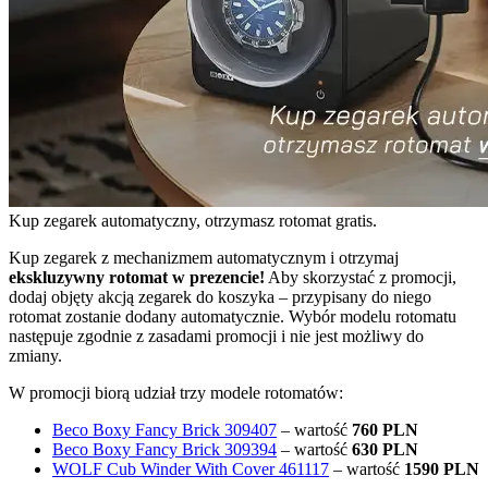
Kup zegarek automatyczny, otrzymasz rotomat gratis.
Kup zegarek z mechanizmem automatycznym i otrzymaj
ekskluzywny rotomat w prezencie!
Aby skorzystać z promocji,
dodaj objęty akcją zegarek do koszyka – przypisany do niego
rotomat zostanie dodany automatycznie. Wybór modelu rotomatu
następuje zgodnie z zasadami promocji i nie jest możliwy do
zmiany.
W promocji biorą udział trzy modele rotomatów:
Beco Boxy Fancy Brick 309407
– wartość
760 PLN
Beco Boxy Fancy Brick 309394
– wartość
630 PLN
WOLF Cub Winder With Cover 461117
– wartość
1590 PLN