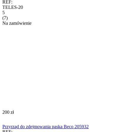
REF:
TELES-20
5
(7)
Na zamówienie
‍200‍
zł
Przyrząd do zdejmowania paska Beco 205932
REF: