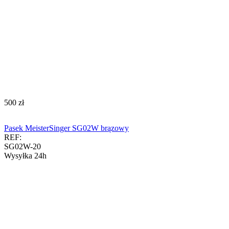
‍500‍
zł
Pasek MeisterSinger SG02W brązowy
REF:
SG02W-20
Wysyłka 24h