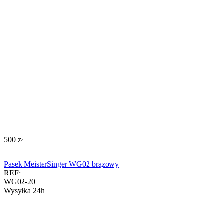
‍500‍
zł
Pasek MeisterSinger WG02 brązowy
REF:
WG02-20
Wysyłka 24h