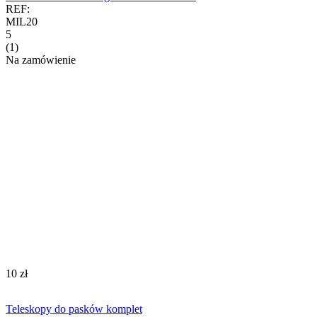
REF:
MIL20
5
(1)
Na zamówienie
‍10‍
zł
Teleskopy do pasków komplet