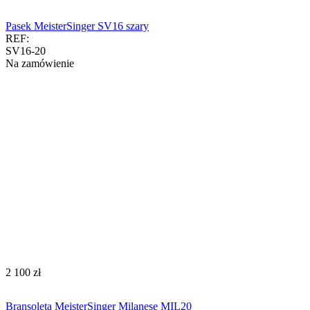
Pasek MeisterSinger SV16 szary
REF:
SV16-20
Na zamówienie
‍2 100‍
zł
Bransoleta MeisterSinger Milanese MIL20