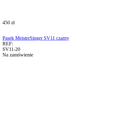
‍450‍
zł
Pasek MeisterSinger SV11 czarny
REF:
SV11-20
Na zamówienie