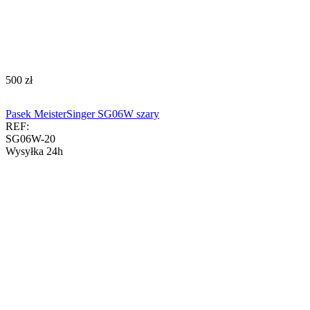
‍500‍
zł
Pasek MeisterSinger SG06W szary
REF:
SG06W-20
Wysyłka 24h