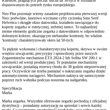
Klientów, pragnących poczuć ducha lat 50-tych w rozmiarze
dopasowanym do potrzeb rynku europejskiego.
Neo Plus pozostaje wierny zasadom projektowania pierwszej wersji
Neo: podwójne, laserowo wycinane cyfry czcionką Sans Serif
Helvetica i okrągłe okno datownika, kształtem nawiązujące do
koperty zegarka w estetycznej, srebrnej ramce. To najbardziej
istotne elementy graficzne zegarka z datownikiem w odpowiednio
dobranym kolorze, ukazującym niebanalne kontrasty, bo właśnie
'kontrasty' charakteryzowały okres lat 50-tych.
Ta pięknie wykonana i charakterystyczna koperta, skrywa w swoim
wnętrzu szwajcarski, precyzyjny i sprawdzony przez naszych
Zegarmistrzów mechanizm ETA 2824-2 lub Sellita SW 200-1 w
zależności od wersji produkcyjnej. Te popularne mechanizmy
szwajcarskie, posiadają rezerwę chodu do 38 godzin nieprzerwanej
pracy. Oczywiście nie trzeba pamiętać o nakręcaniu zegarka dzięki
automatycznemu naciągowi. Mechanizm nakręca się samoczynnie
poprzez ruch wahnika podczas noszenia na nadgarstku.
Specyfikacja
Marka
Marka zegarka. Wszystkie oferowane zegarki pochodzą z oficjalnej
dystrybucji – posiadamy autoryzację na sprzedaż i serwis każdej
marki. Gwarantujemy oryginalność produktów oraz pełne wsparcie