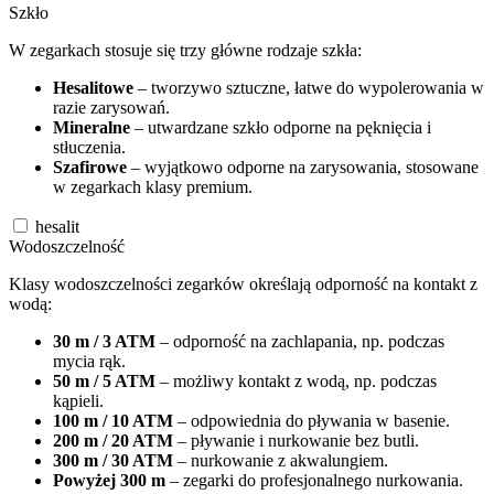
Szkło
W zegarkach stosuje się trzy główne rodzaje szkła:
Hesalitowe
– tworzywo sztuczne, łatwe do wypolerowania w
razie zarysowań.
Mineralne
– utwardzane szkło odporne na pęknięcia i
stłuczenia.
Szafirowe
– wyjątkowo odporne na zarysowania, stosowane
w zegarkach klasy premium.
hesalit
Wodoszczelność
Klasy wodoszczelności zegarków określają odporność na kontakt z
wodą:
30 m / 3 ATM
– odporność na zachlapania, np. podczas
mycia rąk.
50 m / 5 ATM
– możliwy kontakt z wodą, np. podczas
kąpieli.
100 m / 10 ATM
– odpowiednia do pływania w basenie.
200 m / 20 ATM
– pływanie i nurkowanie bez butli.
300 m / 30 ATM
– nurkowanie z akwalungiem.
Powyżej 300 m
– zegarki do profesjonalnego nurkowania.