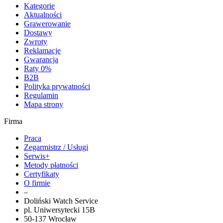
Kategorie
Aktualności
Grawerowanie
Dostawy
Zwroty
Reklamacje
Gwarancja
Raty 0%
B2B
Polityka prywatności
Regulamin
Mapa strony
Firma
Praca
Zegarmistrz / Usługi
Serwis+
Metody płatności
Certyfikaty
O firmie
–
Doliński Watch Service
pl. Uniwersytecki 15B
50-137 Wrocław