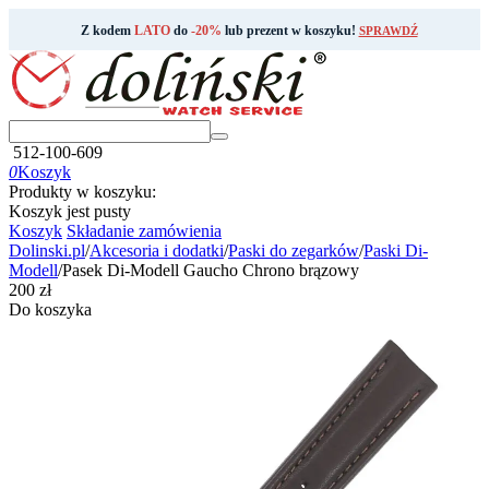
Z kodem
LATO
do
-20%
lub prezent w koszyku!
SPRAWDŹ
512-100-609
0
Koszyk
Produkty w koszyku:
Koszyk jest pusty
Koszyk
Składanie zamówienia
Dolinski.pl
/
Akcesoria i dodatki
/
Paski do zegarków
/
Paski Di-
Modell
/
Pasek Di-Modell Gaucho Chrono brązowy
‍200‍
zł
Do koszyka