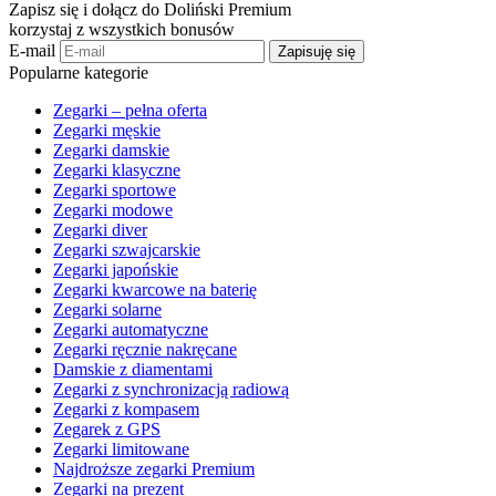
Zapisz się i dołącz do Doliński Premium
korzystaj z wszystkich bonusów
E-mail
Zapisuję się
Popularne kategorie
Zegarki – pełna oferta
Zegarki męskie
Zegarki damskie
Zegarki klasyczne
Zegarki sportowe
Zegarki modowe
Zegarki diver
Zegarki szwajcarskie
Zegarki japońskie
Zegarki kwarcowe na baterię
Zegarki solarne
Zegarki automatyczne
Zegarki ręcznie nakręcane
Damskie z diamentami
Zegarki z synchronizacją radiową
Zegarki z kompasem
Zegarek z GPS
Zegarki limitowane
Najdroższe zegarki Premium
Zegarki na prezent