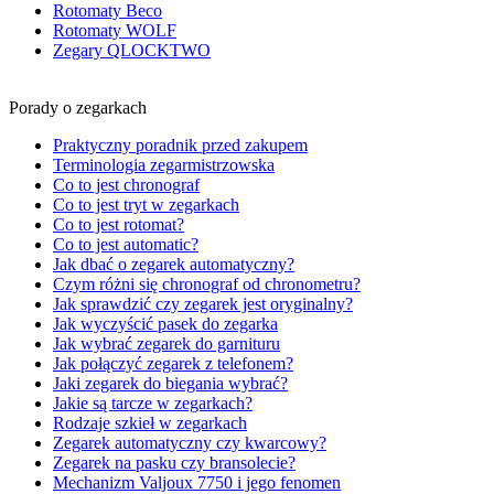
Rotomaty Beco
Rotomaty WOLF
Zegary QLOCKTWO
Porady o zegarkach
Praktyczny poradnik przed zakupem
Terminologia zegarmistrzowska
Co to jest chronograf
Co to jest tryt w zegarkach
Co to jest rotomat?
Co to jest automatic?
Jak dbać o zegarek automatyczny?
Czym różni się chronograf od chronometru?
Jak sprawdzić czy zegarek jest oryginalny?
Jak wyczyścić pasek do zegarka
Jak wybrać zegarek do garnituru
Jak połączyć zegarek z telefonem?
Jaki zegarek do biegania wybrać?
Jakie są tarcze w zegarkach?
Rodzaje szkieł w zegarkach
Zegarek automatyczny czy kwarcowy?
Zegarek na pasku czy bransolecie?
Mechanizm Valjoux 7750 i jego fenomen