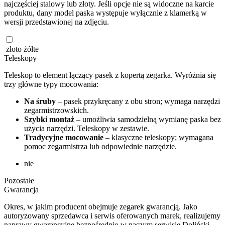
najczęściej stalowy lub złoty. Jeśli opcje nie są widoczne na karcie
produktu, dany model paska występuje wyłącznie z klamerką w
wersji przedstawionej na zdjęciu.
złoto żółte
Teleskopy
Teleskop to element łączący pasek z kopertą zegarka. Wyróżnia się
trzy główne typy mocowania:
Na śruby
– pasek przykręcany z obu stron; wymaga narzędzi
zegarmistrzowskich.
Szybki montaż
– umożliwia samodzielną wymianę paska bez
użycia narzędzi. Teleskopy w zestawie.
Tradycyjne mocowanie
– klasyczne teleskopy; wymagana
pomoc zegarmistrza lub odpowiednie narzędzie.
nie
Pozostałe
Gwarancja
Okres, w jakim producent obejmuje zegarek gwarancją. Jako
autoryzowany sprzedawca i serwis oferowanych marek, realizujemy
naprawy gwarancyjne bezpośrednio w naszym serwisie Doliński