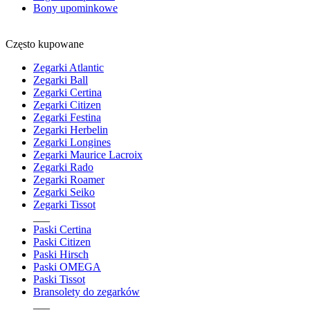
Bony upominkowe
Często kupowane
Zegarki Atlantic
Zegarki Ball
Zegarki Certina
Zegarki Citizen
Zegarki Festina
Zegarki Herbelin
Zegarki Longines
Zegarki Maurice Lacroix
Zegarki Rado
Zegarki Roamer
Zegarki Seiko
Zegarki Tissot
___
Paski Certina
Paski Citizen
Paski Hirsch
Paski OMEGA
Paski Tissot
Bransolety do zegarków
___