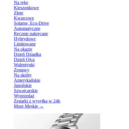
Na rękę
Kieszonkowe
Złote
Kwarcowe
Solarne, Eco-Drive
Automatyczne
Ręcznie nakręcane
Hybrydowe
Limitowane
Na okazje
Dzień Dziadka
Dzień Ojca
Walentynki
Zestawy
Na skróty
Amerykańskie
Japońskie
Szwajcarskie
Wyprzedaż
Zegarki z wysyłką w 24h
More Męskie
→