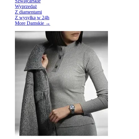
Szwajcarskie
Wyprzedaż
Z diamentami
Z wysyłką w 24h
More Damskie
→