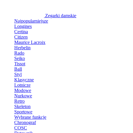
Zegarki damskie
Najpopularniejsze
Longines
Certina
Citizen
Maurice Lacroix
Herbelin
Rado
Seiko
Tissot
Ball
Styl
Klasyczne
Lotnicze
Modowe
Nurkowe
Retro
Skeleton
Sportowe
Wybrane funkcje
Chronograf
COSC