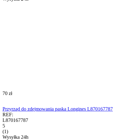
‍70‍
zł
Przyrząd do zdejmowania paska Longines L870167787
REF:
L870167787
5
(1)
Wysyłka 24h