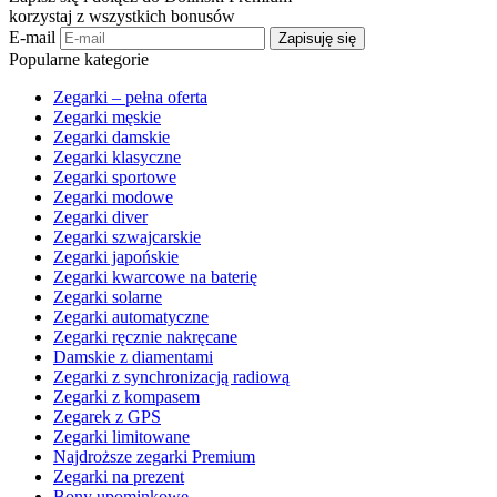
korzystaj z wszystkich bonusów
E-mail
Zapisuję się
Popularne kategorie
Zegarki – pełna oferta
Zegarki męskie
Zegarki damskie
Zegarki klasyczne
Zegarki sportowe
Zegarki modowe
Zegarki diver
Zegarki szwajcarskie
Zegarki japońskie
Zegarki kwarcowe na baterię
Zegarki solarne
Zegarki automatyczne
Zegarki ręcznie nakręcane
Damskie z diamentami
Zegarki z synchronizacją radiową
Zegarki z kompasem
Zegarek z GPS
Zegarki limitowane
Najdroższe zegarki Premium
Zegarki na prezent
Bony upominkowe