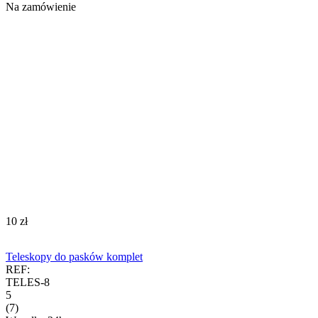
Na zamówienie
‍10‍
zł
Teleskopy do pasków komplet
REF:
TELES-8
5
(7)