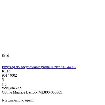
‍83‍
zł
Przyrząd do zdejmowania paska Hirsch 90144002
REF:
90144002
5
(1)
Wysyłka 24h
Opinie
Maurice Lacroix ML800-005005
Nie znaleziono opinii