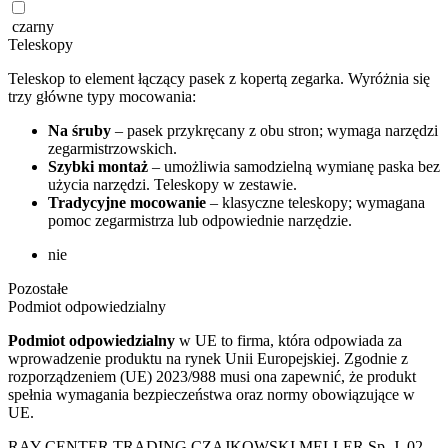
czarny
Teleskopy
Teleskop to element łączący pasek z kopertą zegarka. Wyróżnia się
trzy główne typy mocowania:
Na śruby
– pasek przykręcany z obu stron; wymaga narzędzi
zegarmistrzowskich.
Szybki montaż
– umożliwia samodzielną wymianę paska bez
użycia narzędzi. Teleskopy w zestawie.
Tradycyjne mocowanie
– klasyczne teleskopy; wymagana
pomoc zegarmistrza lub odpowiednie narzędzie.
nie
Pozostałe
Podmiot odpowiedzialny
Podmiot odpowiedzialny
w UE to firma, która odpowiada za
wprowadzenie produktu na rynek Unii Europejskiej. Zgodnie z
rozporządzeniem (UE) 2023/988 musi ona zapewnić, że produkt
spełnia wymagania bezpieczeństwa oraz normy obowiązujące w
UE.
RAY CENTER TRADING CZAJKOWSKI MELLER Sp. J. 02-