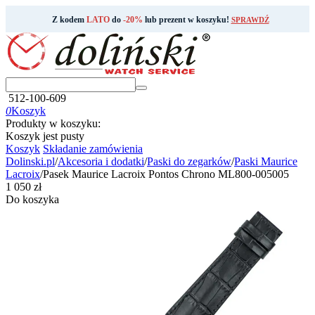
Z kodem
LATO
do
-20%
lub prezent w koszyku!
SPRAWDŹ
512-100-609
0
Koszyk
Produkty w koszyku:
Koszyk jest pusty
Koszyk
Składanie zamówienia
Dolinski.pl
/
Akcesoria i dodatki
/
Paski do zegarków
/
Paski Maurice
Lacroix
/
Pasek Maurice Lacroix Pontos Chrono ML800-005005
‍1 050‍
zł
Do koszyka