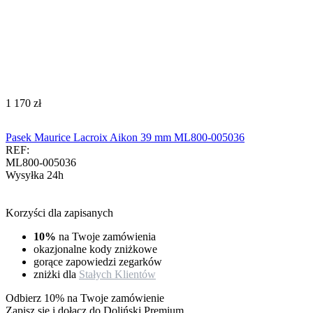
‍1 170‍
zł
Pasek Maurice Lacroix Aikon 39 mm ML800-005036
REF:
ML800-005036
Wysyłka 24h
Korzyści dla zapisanych
10%
na Twoje zamówienia
okazjonalne kody zniżkowe
gorące zapowiedzi zegarków
zniżki dla
Stałych Klientów
Odbierz 10% na Twoje zamówienie
Zapisz się i dołącz do Doliński Premium