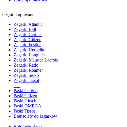
Często kupowane
Zegarki Atlantic
Zegarki Ball
Zegarki Certina
Zegarki Citizen
Zegarki Festina
Zegarki Herbelin
Zegarki Longines
Zegarki Maurice Lacroix
Zegarki Rado
Zegarki Roamer
Zegarki Seiko
Zegarki Tissot
___
Paski Certina
Paski Citizen
Paski Hirsch
Paski OMEGA
Paski Tissot
Bransolety do zegarków
___
Rotomaty Beco