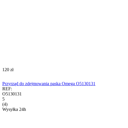
‍120‍
zł
Przyrząd do zdejmowania paska Omega O5130131
REF:
O5130131
5
(4)
Wysyłka 24h