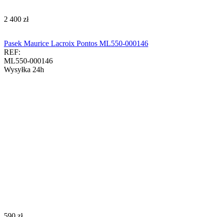
‍2 400‍
zł
Pasek Maurice Lacroix Pontos ML550-000146
REF:
ML550-000146
Wysyłka 24h
‍590‍
zł