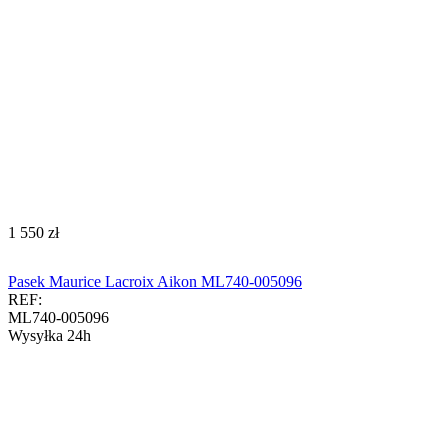
‍1 550‍
zł
Pasek Maurice Lacroix Aikon ML740-005096
REF:
ML740-005096
Wysyłka 24h