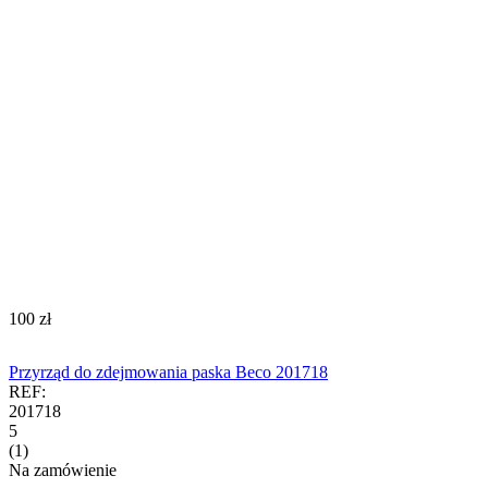
‍100‍
zł
Przyrząd do zdejmowania paska Beco 201718
REF:
201718
5
(1)
Na zamówienie