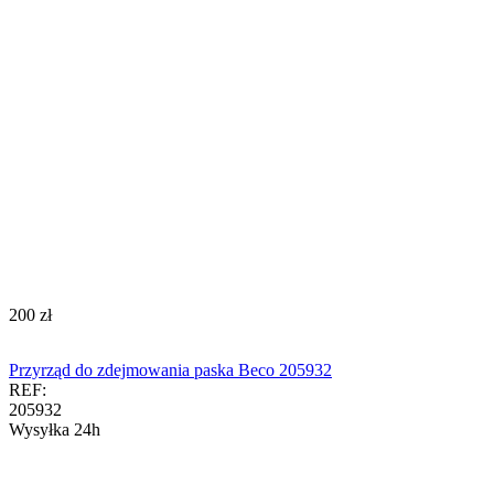
‍200‍
zł
Przyrząd do zdejmowania paska Beco 205932
REF:
205932
Wysyłka 24h