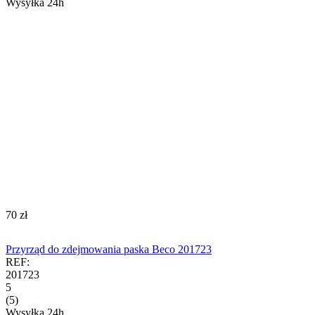
Wysyłka 24h
‍70‍
zł
Przyrząd do zdejmowania paska Beco 201723
REF:
201723
5
(5)
Wysyłka 24h