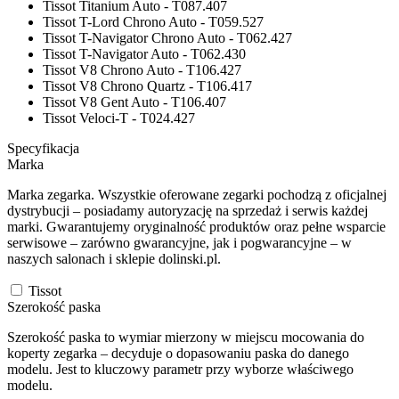
Tissot Titanium Auto - T087.407
Tissot T-Lord Chrono Auto - T059.527
Tissot T-Navigator Chrono Auto - T062.427
Tissot T-Navigator Auto - T062.430
Tissot V8 Chrono Auto - T106.427
Tissot V8 Chrono Quartz - T106.417
Tissot V8 Gent Auto - T106.407
Tissot Veloci-T - T024.427
Specyfikacja
Marka
Marka zegarka. Wszystkie oferowane zegarki pochodzą z oficjalnej
dystrybucji – posiadamy autoryzację na sprzedaż i serwis każdej
marki. Gwarantujemy oryginalność produktów oraz pełne wsparcie
serwisowe – zarówno gwarancyjne, jak i pogwarancyjne – w
naszych salonach i sklepie dolinski.pl.
Tissot
Szerokość paska
Szerokość paska to wymiar mierzony w miejscu mocowania do
koperty zegarka – decyduje o dopasowaniu paska do danego
modelu. Jest to kluczowy parametr przy wyborze właściwego
modelu.