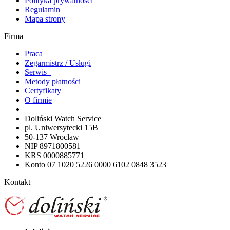
Polityka prywatności
Regulamin
Mapa strony
Firma
Praca
Zegarmistrz / Usługi
Serwis+
Metody płatności
Certyfikaty
O firmie
–
Doliński Watch Service
pl. Uniwersytecki 15B
50-137 Wrocław
NIP 8971800581
KRS 0000885771
Konto 07 1020 5226 0000 6102 0848 3523
Kontakt