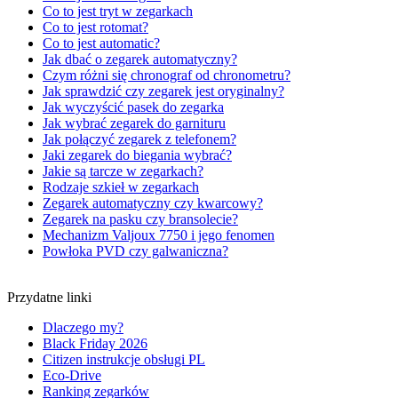
Co to jest tryt w zegarkach
Co to jest rotomat?
Co to jest automatic?
Jak dbać o zegarek automatyczny?
Czym różni się chronograf od chronometru?
Jak sprawdzić czy zegarek jest oryginalny?
Jak wyczyścić pasek do zegarka
Jak wybrać zegarek do garnituru
Jak połączyć zegarek z telefonem?
Jaki zegarek do biegania wybrać?
Jakie są tarcze w zegarkach?
Rodzaje szkieł w zegarkach
Zegarek automatyczny czy kwarcowy?
Zegarek na pasku czy bransolecie?
Mechanizm Valjoux 7750 i jego fenomen
Powłoka PVD czy galwaniczna?
Przydatne linki
Dlaczego my?
Black Friday 2026
Citizen instrukcje obsługi PL
Eco-Drive
Ranking zegarków