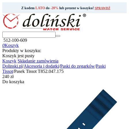
Z kodem
LATO
do
-20%
lub prezent w koszyku!
SPRAWDŹ
512-100-609
0
Koszyk
Produkty w koszyku:
Koszyk jest pusty
Koszyk
Składanie zamówienia
Dolinski.pl
/
Akcesoria i dodatki
/
Paski do zegarków
/
Paski
Tissot
/
Pasek Tissot T852.047.175
‍240‍
zł
Do koszyka