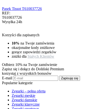
Pasek Tissot T610037726
REF:
T610037726
Wysyłka 24h
Korzyści dla zapisanych
10%
na Twoje zamówienia
okazjonalne kody zniżkowe
gorące zapowiedzi zegarków
zniżki dla
Stałych Klientów
Odbierz 10% na Twoje zamówienie
Zapisz się i dołącz do Doliński Premium
korzystaj z wszystkich bonusów
E-mail
Zapisuję się
Popularne kategorie
Zegarki – pełna oferta
Zegarki męskie
Zegarki damskie
Zegarki klasyczne
Zegarki sportowe