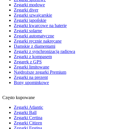
Zegarki modowe
Zegarki diver
Zegarki szwajcarskie
Zegarki japońskie
Zegarki kwarcowe na baterię
Zegarki solarne
Zegarki automatyczne
Zegarki ręcznie nakręcane
Damskie z diamentami
Zegarki z synchronizacją radiową
Zegarki z kompasem
Zegarek z GPS
Zegarki limitowane
Najdroższe zegarki Premium
Zegarki na prezent
Bony upominkowe
Często kupowane
Zegarki Atlantic
Zegarki Ball
Zegarki Certina
Zegarki Citizen
Zegarki Festina