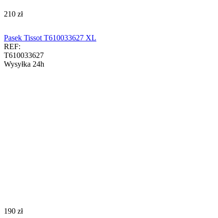
‍210‍
zł
Pasek Tissot T610033627 XL
REF:
T610033627
Wysyłka 24h
‍190‍
zł