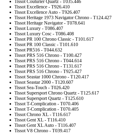
Tissot Couturier Quartz - T035.446
Tissot Excellence - T926.410
Tissot Excellence Auto - T926.407
Tissot Heritage 1973 Navigator Chrono - T124.427
Tissot Heritage Navigator - T078.641
Tissot Luxury - T086.407
Tissot Luxury Cosc - T086.408
Tissot PR 100 Chrono Classic - T101.617
Tissot PR 100 Classic - T101.610
Tissot PR516 - T044.632
Tissot PRS 516 Chrono - T100.427
Tissot PRS 516 Chrono - T044.614
Tissot PRS 516 Chrono - T131.617
Tissot PRS 516 Chrono - T925.427
Tissot Seastar 1000 Chrono - T120.417
Tissot Seastar 2000 - T120.607
Tissot Sea-Touch - T026.420
Tissot Supersport Chrono Quartz - T125.617
Tissot Supersport Quartz - T125.610
Tissot T-Complication - T070.406
Tissot T-Complication - T070.405
Tissot Chrono XL - T116.617
Tissot Gent XL - T116.410
Tissot Gent XL Auto - T116.407
Tissot V8 Chrono - T039.417