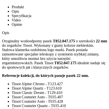
Produkt
Opis
Specyfikacja
Video
Opinie
Opis
Oryginalny wodoodporny pasek
T852.047.175
o szerokości
22 mm
do zegarków Tissot. Wykonany z gumy kolorze niebieskim.
Stalowa klamerka ozdobiona logo marki. Pasek posiada
zamontowane specjalne teleskopy z systemem szybkiej zmiany,
który umożliwia montaż bez użycia narzędzi
zegarmistrzowskich. Pasek Tissot
T852.047.175
idealnie nadaje się
do sportowych jak i klasycznych zegarków.
Referencje kolekcji, do których pasuje pasek 22 mm.
Tissot Alpine Chrono - T123.427
Tissot Alpine Quartz - T123.610
Tissot Classic Dream - T129.410
Tissot Couturier Auto - T035.407
Tissot Couturier Auto - T035.428
Tissot Couturier Quartz - T035.410