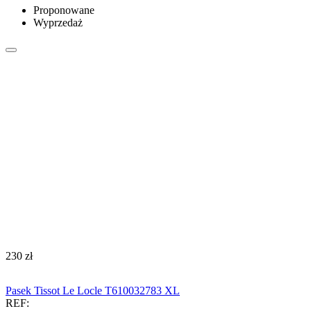
Proponowane
Wyprzedaż
‍230‍
zł
Pasek Tissot Le Locle T610032783 XL
REF: