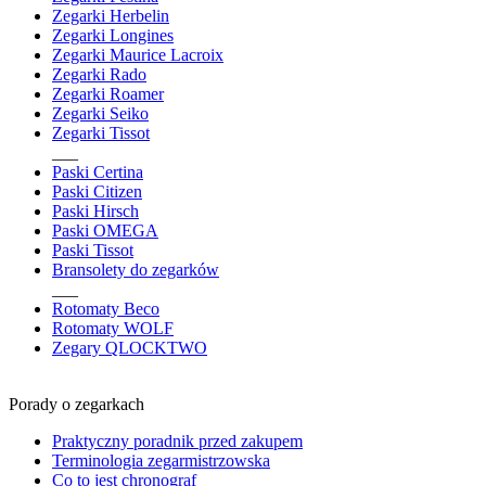
Zegarki Herbelin
Zegarki Longines
Zegarki Maurice Lacroix
Zegarki Rado
Zegarki Roamer
Zegarki Seiko
Zegarki Tissot
___
Paski Certina
Paski Citizen
Paski Hirsch
Paski OMEGA
Paski Tissot
Bransolety do zegarków
___
Rotomaty Beco
Rotomaty WOLF
Zegary QLOCKTWO
Porady o zegarkach
Praktyczny poradnik przed zakupem
Terminologia zegarmistrzowska
Co to jest chronograf