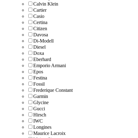
Calvin Klein
Cartier
Casio
Certina
Citizen
Davosa
Di-Modell
Diesel
Doxa
Eberhard
Emporio Armani
Epos
Festina
Fossil
Frederique Constant
Garmin
Glycine
Gucci
Hirsch
IWC
Longines
Maurice Lacroix