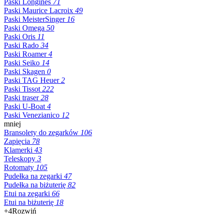
Paski Longines
71
Paski Maurice Lacroix
49
Paski MeisterSinger
16
Paski Omega
50
Paski Oris
11
Paski Rado
34
Paski Roamer
4
Paski Seiko
14
Paski Skagen
0
Paski TAG Heuer
2
Paski Tissot
222
Paski traser
28
Paski U-Boat
4
Paski Venezianico
12
mniej
Bransolety do zegarków
106
Zapięcia
78
Klamerki
43
Teleskopy
3
Rotomaty
105
Pudełka na zegarki
47
Pudełka na biżuterię
82
Etui na zegarki
66
Etui na biżuterię
18
+4
Rozwiń