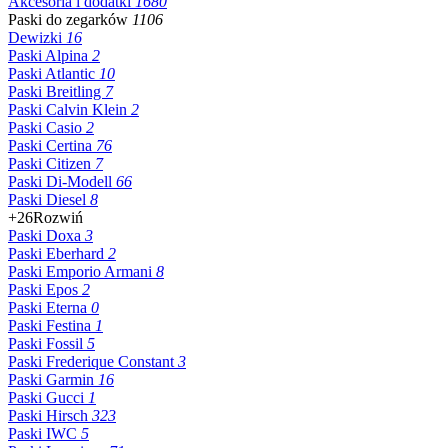
Akcesoria i dodatki
1680
Paski do zegarków
1106
Dewizki
16
Paski Alpina
2
Paski Atlantic
10
Paski Breitling
7
Paski Calvin Klein
2
Paski Casio
2
Paski Certina
76
Paski Citizen
7
Paski Di-Modell
66
Paski Diesel
8
+26
Rozwiń
Paski Doxa
3
Paski Eberhard
2
Paski Emporio Armani
8
Paski Epos
2
Paski Eterna
0
Paski Festina
1
Paski Fossil
5
Paski Frederique Constant
3
Paski Garmin
16
Paski Gucci
1
Paski Hirsch
323
Paski IWC
5