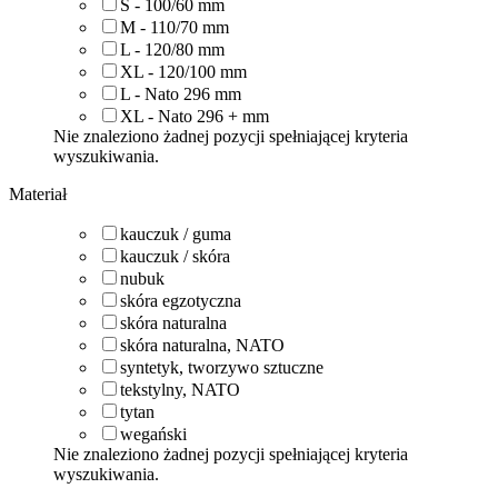
S - 100/60
mm
M - 110/70
mm
L - 120/80
mm
XL - 120/100
mm
L - Nato 296
mm
XL - Nato 296 +
mm
Nie znaleziono żadnej pozycji spełniającej kryteria
wyszukiwania.
Materiał
kauczuk / guma
kauczuk / skóra
nubuk
skóra egzotyczna
skóra naturalna
skóra naturalna, NATO
syntetyk, tworzywo sztuczne
tekstylny, NATO
tytan
wegański
Nie znaleziono żadnej pozycji spełniającej kryteria
wyszukiwania.