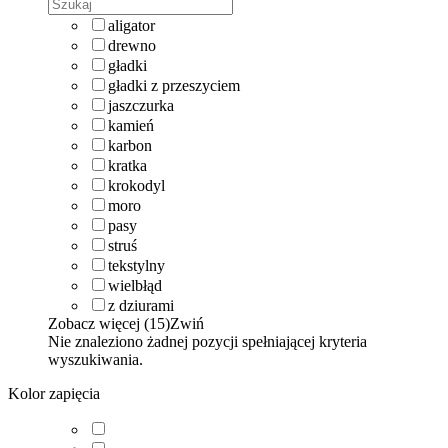
aligator
drewno
gładki
gładki z przeszyciem
jaszczurka
kamień
karbon
kratka
krokodyl
moro
pasy
struś
tekstylny
wielbłąd
z dziurami
Zobacz więcej (15)
Zwiń
Nie znaleziono żadnej pozycji spełniającej kryteria
wyszukiwania.
Kolor zapięcia