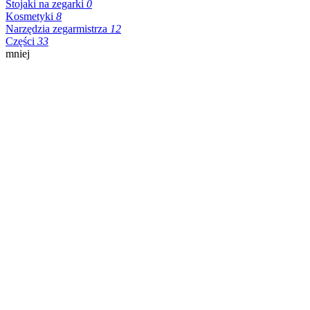
Stojaki na zegarki
0
Kosmetyki
8
Narzędzia zegarmistrza
12
Części
33
mniej