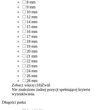
8
mm
9
mm
10
mm
12
mm
14
mm
15
mm
16
mm
17
mm
18
mm
19
mm
20
mm
21
mm
22
mm
23
mm
24
mm
26
mm
28
mm
Zobacz więcej (18)
Zwiń
Nie znaleziono żadnej pozycji spełniającej kryteria
wyszukiwania.
Długości paska