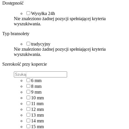
Dostępność
Wysyłka 24h
Nie znaleziono żadnej pozycji spełniającej kryteria
wyszukiwania.
Typ bransolety
tradycyjny
Nie znaleziono żadnej pozycji spełniającej kryteria
wyszukiwania.
Szerokość przy kopercie
6
mm
8
mm
9
mm
10
mm
11
mm
12
mm
13
mm
14
mm
15
mm