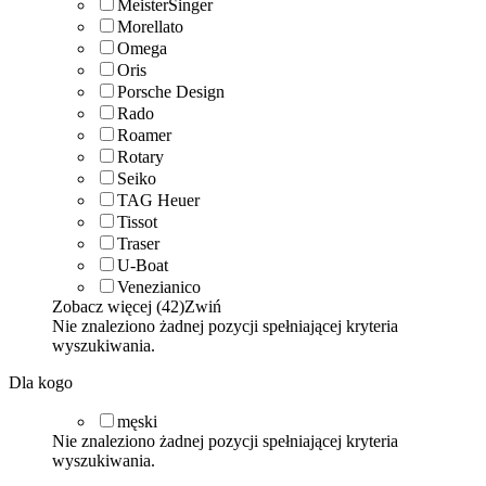
MeisterSinger
Morellato
Omega
Oris
Porsche Design
Rado
Roamer
Rotary
Seiko
TAG Heuer
Tissot
Traser
U-Boat
Venezianico
Zobacz więcej (42)
Zwiń
Nie znaleziono żadnej pozycji spełniającej kryteria
wyszukiwania.
Dla kogo
męski
Nie znaleziono żadnej pozycji spełniającej kryteria
wyszukiwania.