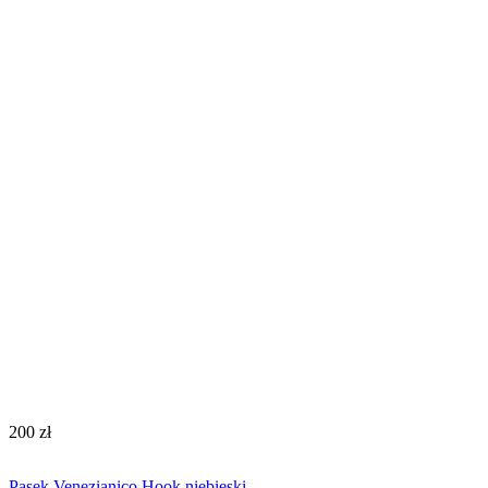
‍200‍
zł
Pasek Venezianico Hook niebieski