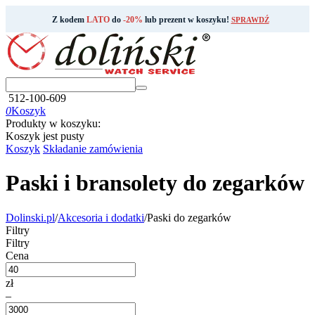
Z kodem
LATO
do
-20%
lub prezent w koszyku!
SPRAWDŹ
512-100-609
0
Koszyk
Produkty w koszyku:
Koszyk jest pusty
Koszyk
Składanie zamówienia
Paski i bransolety do zegarków
Dolinski.pl
/
Akcesoria i dodatki
/
Paski do zegarków
Filtry
Filtry
Cena
zł
–