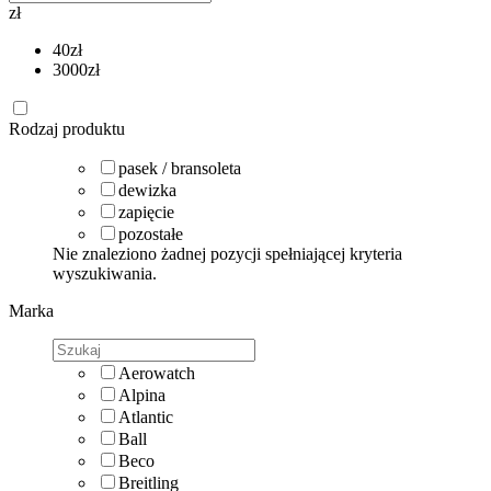
zł
40
zł
3000
zł
Rodzaj produktu
pasek / bransoleta
dewizka
zapięcie
pozostałe
Nie znaleziono żadnej pozycji spełniającej kryteria
wyszukiwania.
Marka
Aerowatch
Alpina
Atlantic
Ball
Beco
Breitling