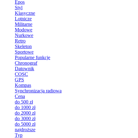
Epos
Styl
Klasyczne
Lotnicze
Militarne
Modowe
Nurkowe
Retro
Skeleton
Sportowe
Popularne funkcje
Chronograf
Datownik
COSC
GPS
Kompas
Synchronizacja radiowa
Cena
do 500 zł
do 1000 zł
do 2000 zł
do 3000 zł
do 5000 zł
najdroższe
Typ