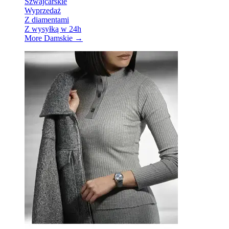
Szwajcarskie
Wyprzedaż
Z diamentami
Z wysyłką w 24h
More Damskie
→