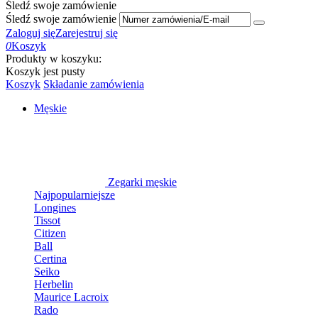
Śledź swoje zamówienie
Śledź swoje zamówienie
Zaloguj się
Zarejestruj się
0
Koszyk
Produkty w koszyku:
Koszyk jest pusty
Koszyk
Składanie zamówienia
Męskie
Zegarki męskie
Najpopularniejsze
Longines
Tissot
Citizen
Ball
Certina
Seiko
Herbelin
Maurice Lacroix
Rado