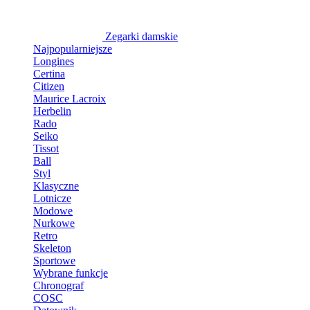
Zegarki damskie
Najpopularniejsze
Longines
Certina
Citizen
Maurice Lacroix
Herbelin
Rado
Seiko
Tissot
Ball
Styl
Klasyczne
Lotnicze
Modowe
Nurkowe
Retro
Skeleton
Sportowe
Wybrane funkcje
Chronograf
COSC