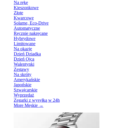
Na rękę
Kieszonkowe
Złote
Kwarcowe
Solarne, Eco-Drive
Automatyczne
Ręcznie nakręcane
Hybrydowe
Limitowane
Na okazje
Dzień Dziadka
Dzień Ojca
Walentynki
Zestawy
Na skróty
Amerykańskie
Japońskie
Szwajcarskie
Wyprzedaż
Zegarki z wysyłką w 24h
More Męskie
→