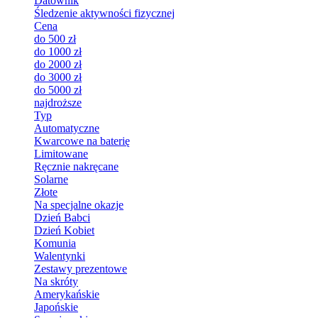
Datownik
Śledzenie aktywności fizycznej
Cena
do 500 zł
do 1000 zł
do 2000 zł
do 3000 zł
do 5000 zł
najdroższe
Typ
Automatyczne
Kwarcowe na baterię
Limitowane
Ręcznie nakręcane
Solarne
Złote
Na specjalne okazje
Dzień Babci
Dzień Kobiet
Komunia
Walentynki
Zestawy prezentowe
Na skróty
Amerykańskie
Japońskie