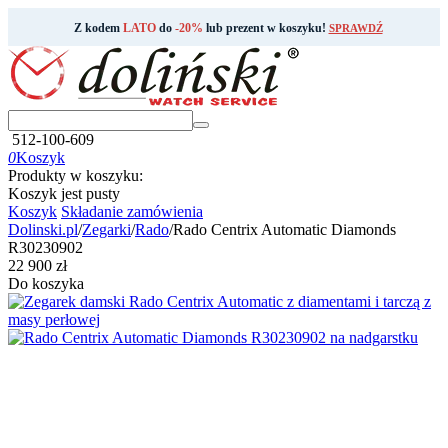
Z kodem
LATO
do
-20%
lub prezent w koszyku!
SPRAWDŹ
512-100-609
0
Koszyk
Produkty w koszyku:
Koszyk jest pusty
Koszyk
Składanie zamówienia
Dolinski.pl
/
Zegarki
/
Rado
/
Rado Centrix Automatic Diamonds
R30230902
‍22 900‍
zł
Do koszyka