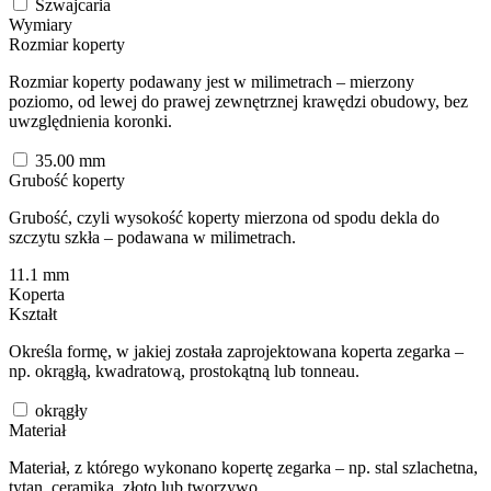
Szwajcaria
Wymiary
Rozmiar koperty
Rozmiar koperty podawany jest w milimetrach – mierzony
poziomo, od lewej do prawej zewnętrznej krawędzi obudowy, bez
uwzględnienia koronki.
35.00
mm
Grubość koperty
Grubość, czyli wysokość koperty mierzona od spodu dekla do
szczytu szkła – podawana w milimetrach.
11.1
mm
Koperta
Kształt
Określa formę, w jakiej została zaprojektowana koperta zegarka –
np. okrągłą, kwadratową, prostokątną lub tonneau.
okrągły
Materiał
Materiał, z którego wykonano kopertę zegarka – np. stal szlachetna,
tytan, ceramika, złoto lub tworzywo.