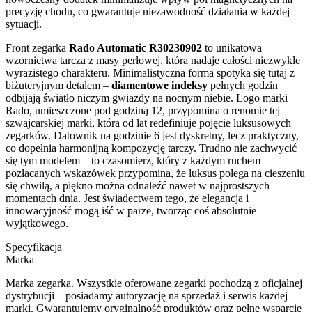
precyzję chodu, co gwarantuje niezawodność działania w każdej
sytuacji.
Front zegarka
Rado Automatic R30230902
to unikatowa
wzornictwa tarcza z masy perłowej, która nadaje całości niezwykle
wyrazistego charakteru. Minimalistyczna forma spotyka się tutaj z
biżuteryjnym detalem –
diamentowe indeksy
pełnych godzin
odbijają światło niczym gwiazdy na nocnym niebie. Logo marki
Rado, umieszczone pod godziną 12, przypomina o renomie tej
szwajcarskiej marki, która od lat redefiniuje pojęcie luksusowych
zegarków. Datownik na godzinie 6 jest dyskretny, lecz praktyczny,
co dopełnia harmonijną kompozycję tarczy. Trudno nie zachwycić
się tym modelem – to czasomierz, który z każdym ruchem
pozłacanych wskazówek przypomina, że luksus polega na cieszeniu
się chwilą, a piękno można odnaleźć nawet w najprostszych
momentach dnia. Jest świadectwem tego, że elegancja i
innowacyjność mogą iść w parze, tworząc coś absolutnie
wyjątkowego.
Specyfikacja
Marka
Marka zegarka. Wszystkie oferowane zegarki pochodzą z oficjalnej
dystrybucji – posiadamy autoryzację na sprzedaż i serwis każdej
marki. Gwarantujemy oryginalność produktów oraz pełne wsparcie