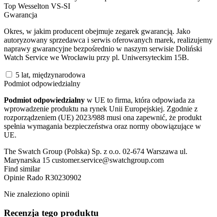
Top Wesselton VS-SI
Gwarancja
Okres, w jakim producent obejmuje zegarek gwarancją. Jako
autoryzowany sprzedawca i serwis oferowanych marek, realizujemy
naprawy gwarancyjne bezpośrednio w naszym serwisie Doliński
Watch Service we Wrocławiu przy pl. Uniwersyteckim 15B.
5 lat, międzynarodowa
Podmiot odpowiedzialny
Podmiot odpowiedzialny
w UE to firma, która odpowiada za
wprowadzenie produktu na rynek Unii Europejskiej. Zgodnie z
rozporządzeniem (UE) 2023/988 musi ona zapewnić, że produkt
spełnia wymagania bezpieczeństwa oraz normy obowiązujące w
UE.
The Swatch Group (Polska) Sp. z o.o. 02-674 Warszawa ul.
Marynarska 15 customer.service@swatchgroup.com
Find similar
Opinie
Rado R30230902
Nie znaleziono opinii
Recenzja tego produktu