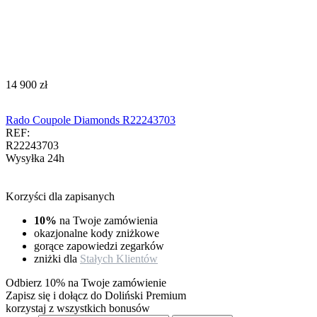
‍14 900‍
zł
Rado Coupole Diamonds R22243703
REF:
R22243703
Wysyłka 24h
Korzyści dla zapisanych
10%
na Twoje zamówienia
okazjonalne kody zniżkowe
gorące zapowiedzi zegarków
zniżki dla
Stałych Klientów
Odbierz 10% na Twoje zamówienie
Zapisz się i dołącz do Doliński Premium
korzystaj z wszystkich bonusów