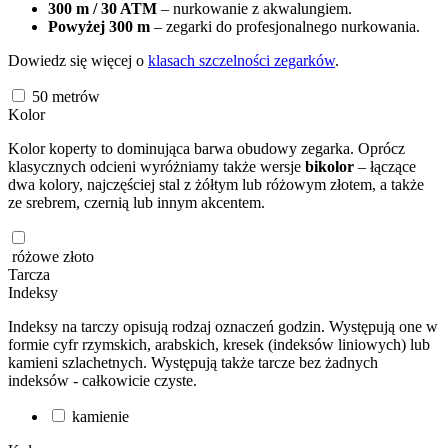
300 m / 30 ATM
– nurkowanie z akwalungiem.
Powyżej 300 m
– zegarki do profesjonalnego nurkowania.
Dowiedz się więcej o
klasach szczelności zegarków
.
50
metrów
Kolor
Kolor koperty to dominująca barwa obudowy zegarka. Oprócz
klasycznych odcieni wyróżniamy także wersje
bikolor
– łączące
dwa kolory, najczęściej stal z żółtym lub różowym złotem, a także
ze srebrem, czernią lub innym akcentem.
różowe złoto
Tarcza
Indeksy
Indeksy na tarczy opisują rodzaj oznaczeń godzin. Występują one w
formie cyfr rzymskich, arabskich, kresek (indeksów liniowych) lub
kamieni szlachetnych. Występują także tarcze bez żadnych
indeksów - całkowicie czyste.
kamienie