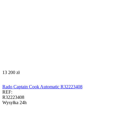
‍13 200‍
zł
Rado Captain Cook Automatic R32223408
REF:
R32223408
Wysyłka 24h