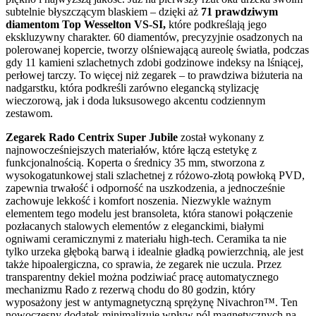
subtelnie błyszczącym blaskiem – dzięki aż
71 prawdziwym
diamentom Top Wesselton VS-SI,
które podkreślają jego
ekskluzywny charakter. 60 diamentów, precyzyjnie osadzonych na
polerowanej kopercie, tworzy olśniewającą aureolę światła, podczas
gdy 11 kamieni szlachetnych zdobi godzinowe indeksy na lśniącej,
perłowej tarczy. To więcej niż zegarek – to prawdziwa biżuteria na
nadgarstku, która podkreśli zarówno elegancką stylizację
wieczorową, jak i doda luksusowego akcentu codziennym
zestawom.
Zegarek Rado Centrix Super Jubile
został wykonany z
najnowocześniejszych materiałów, które łączą estetykę z
funkcjonalnością. Koperta o średnicy 35 mm, stworzona z
wysokogatunkowej stali szlachetnej z różowo-złotą powłoką PVD,
zapewnia trwałość i odporność na uszkodzenia, a jednocześnie
zachowuje lekkość i komfort noszenia. Niezwykle ważnym
elementem tego modelu jest bransoleta, która stanowi połączenie
pozłacanych stalowych elementów z eleganckimi, białymi
ogniwami ceramicznymi z materiału high-tech. Ceramika ta nie
tylko urzeka głęboką barwą i idealnie gładką powierzchnią, ale jest
także hipoalergiczna, co sprawia, że zegarek nie uczula. Przez
transparentny dekiel można podziwiać pracę automatycznego
mechanizmu Rado z rezerwą chodu do 80 godzin, który
wyposażony jest w antymagnetyczną sprężynę Nivachron™. Ten
nowoczesny dodatek minimalizuje wpływ pól magnetycznych na