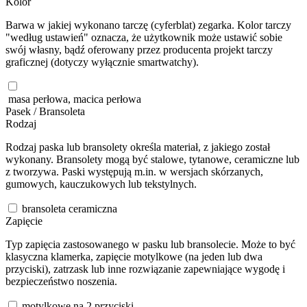
Kolor
Barwa w jakiej wykonano tarczę (cyferblat) zegarka. Kolor tarczy
"według ustawień" oznacza, że użytkownik może ustawić sobie
swój własny, bądź oferowany przez producenta projekt tarczy
graficznej (dotyczy wyłącznie smartwatchy).
masa perłowa, macica perłowa
Pasek / Bransoleta
Rodzaj
Rodzaj paska lub bransolety określa materiał, z jakiego został
wykonany. Bransolety mogą być stalowe, tytanowe, ceramiczne lub
z tworzywa. Paski występują m.in. w wersjach skórzanych,
gumowych, kauczukowych lub tekstylnych.
bransoleta ceramiczna
Zapięcie
Typ zapięcia zastosowanego w pasku lub bransolecie. Może to być
klasyczna klamerka, zapięcie motylkowe (na jeden lub dwa
przyciski), zatrzask lub inne rozwiązanie zapewniające wygodę i
bezpieczeństwo noszenia.
motylkowe na 2 przyciski