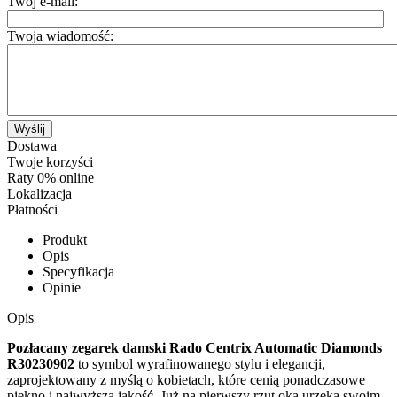
Twój e-mail:
Twoja wiadomość:
Wyślij
Dostawa
Twoje korzyści
Raty 0% online
Lokalizacja
Płatności
Produkt
Opis
Specyfikacja
Opinie
Opis
Pozłacany zegarek damski Rado Centrix Automatic Diamonds
R30230902
to symbol wyrafinowanego stylu i elegancji,
zaprojektowany z myślą o kobietach, które cenią ponadczasowe
piękno i najwyższą jakość. Już na pierwszy rzut oka urzeka swoim