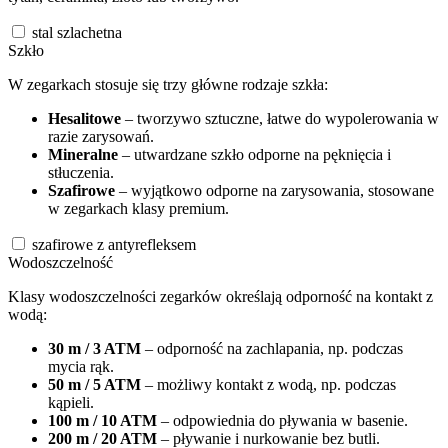
stal szlachetna
Szkło
W zegarkach stosuje się trzy główne rodzaje szkła:
Hesalitowe
– tworzywo sztuczne, łatwe do wypolerowania w
razie zarysowań.
Mineralne
– utwardzane szkło odporne na pęknięcia i
stłuczenia.
Szafirowe
– wyjątkowo odporne na zarysowania, stosowane
w zegarkach klasy premium.
szafirowe z antyrefleksem
Wodoszczelność
Klasy wodoszczelności zegarków określają odporność na kontakt z
wodą:
30 m / 3 ATM
– odporność na zachlapania, np. podczas
mycia rąk.
50 m / 5 ATM
– możliwy kontakt z wodą, np. podczas
kąpieli.
100 m / 10 ATM
– odpowiednia do pływania w basenie.
200 m / 20 ATM
– pływanie i nurkowanie bez butli.