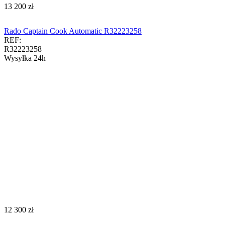
‍13 200‍
zł
Rado Captain Cook Automatic R32223258
REF:
R32223258
Wysyłka 24h
‍12 300‍
zł