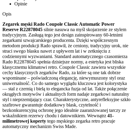
Opinie
Opis
Zegarek męski Rado Coupole Classic Automatic Power
Reserve R22878045
silnie nasuwa na myśl skojarzenie ze stylem
tradycyjnym. Zasługą tego jest design zainspirowany 60-letnimi
zegarkami szwajcarskiego producenta. Dzięki współczesnym
metodom produkcji Rado sprawił, że ceniony, tradycyjny urok, nie
straci swego blasku nawet z upływem lat i w zetknięciu z
codziennymi wyzwaniami. Standard automatycznego czasomierza
Rado R22878045 spełnia dzisiejsze normy, a estetyka jest bliska
klasycznemu klimatowi retro. Coupole Classic zawiera wszystkie
cechy klasycznych zegarków Rado, za które są one tak dobrze
wspominane – poświadczoną elegancję, niewymuszony styl oraz
uniwersalność. Co do samego wyglądu kluczowa jest kolorystyka
— stal z czernią i bielą to elegancka fuzja od lat. Także połączenie
okrągłych motywów i aktualnych form nadaje zegarkowi naturalny
styl i nieprzemijający czar. Charakterystyczne, antyrefleksyjne szkło
szafirowe gwarantuje dodatkowy blask, czytelność i
bezkonkurencyjną ochronę jego idealnie zaaranżowanej tarczy ze
wskaźnikiem rezerwy chodu i datownikiem. Wewnątrz
41-
milimetrowej koperty
tego męskiego zegarka retro pracuje
automatyczny mechanizm Swiss Made.