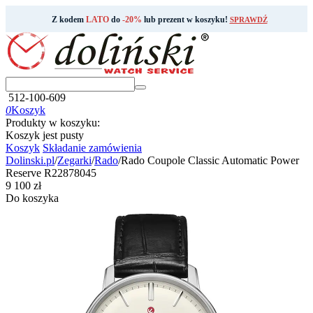
Z kodem
LATO
do
-20%
lub prezent w koszyku!
SPRAWDŹ
512-100-609
0
Koszyk
Produkty w koszyku:
Koszyk jest pusty
Koszyk
Składanie zamówienia
Dolinski.pl
/
Zegarki
/
Rado
/
Rado Coupole Classic Automatic Power
Reserve R22878045
‍9 100‍
zł
Do koszyka