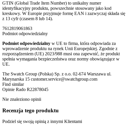
GTIN (Global Trade Item Number) to unikalny numer
identyfikacyjny produktu, powszechnie stosowany jako kod
kreskowy. W Europie przyjmuje formę EAN i zazwyczaj składa się
z 13 cyfr (czasem 8 lub 14).
7612819061863
Podmiot odpowiedzialny
Podmiot odpowiedzialny
w UE to firma, która odpowiada za
wprowadzenie produktu na rynek Unii Europejskiej. Zgodnie z
rozporządzeniem (UE) 2023/988 musi ona zapewnić, że produkt
spełnia wymagania bezpieczeństwa oraz normy obowiązujące w
UE.
The Swatch Group (Polska) Sp. z o.o. 02-674 Warszawa ul.
Marynarska 15 customer.service@swatchgroup.com
Find similar
Opinie
Rado R22878045
Nie znaleziono opinii
Recenzja tego produktu
Podziel się swoją opinią z innymi Klientami