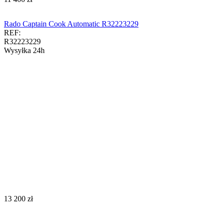
Rado Captain Cook Automatic R32223229
REF:
R32223229
Wysyłka 24h
‍13 200‍
zł