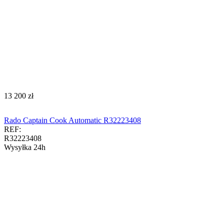
‍13 200‍
zł
Rado Captain Cook Automatic R32223408
REF:
R32223408
Wysyłka 24h