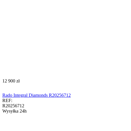
‍12 900‍
zł
Rado Integral Diamonds R20256712
REF:
R20256712
Wysyłka 24h