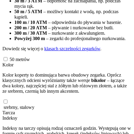
30 m / 3 ATM
– odporność na zachlapania, np. podczas
mycia rąk.
50 m / 5 ATM
– możliwy kontakt z wodą, np. podczas
kąpieli.
100 m / 10 ATM
– odpowiednia do pływania w basenie.
200 m / 20 ATM
– pływanie i nurkowanie bez butli.
300 m / 30 ATM
– nurkowanie z akwalungiem.
Powyżej 300 m
– zegarki do profesjonalnego nurkowania.
Dowiedz się więcej o
klasach szczelności zegarków
.
50
metrów
Kolor
Kolor koperty to dominująca barwa obudowy zegarka. Oprócz
klasycznych odcieni wyróżniamy także wersje
bikolor
– łączące
dwa kolory, najczęściej stal z żółtym lub różowym złotem, a także
ze srebrem, czernią lub innym akcentem.
srebrny, stalowy
Tarcza
Indeksy
Indeksy na tarczy opisują rodzaj oznaczeń godzin. Występują one w
formie cyfr rzymskich, arabskich, kresek (indeksów liniowych) lub