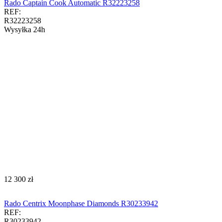
Rado Captain Cook Automatic R32223258
REF:
R32223258
Wysyłka 24h
‍12 300‍
zł
Rado Centrix Moonphase Diamonds R30233942
REF:
R30233942