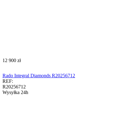
‍12 900‍
zł
Rado Integral Diamonds R20256712
REF:
R20256712
Wysyłka 24h