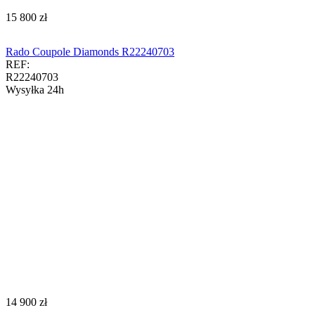
‍15 800‍
zł
Rado Coupole Diamonds R22240703
REF:
R22240703
Wysyłka 24h
‍14 900‍
zł