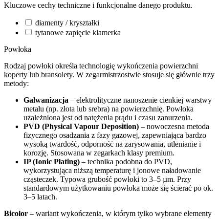
Kluczowe cechy techniczne i funkcjonalne danego produktu.
diamenty / kryształki
tytanowe zapięcie klamerka
Powłoka
Rodzaj powłoki określa technologię wykończenia powierzchni
koperty lub bransolety. W zegarmistrzostwie stosuje się głównie trzy
metody:
Galwanizacja
– elektrolityczne nanoszenie cienkiej warstwy
metalu (np. złota lub srebra) na powierzchnię. Powłoka
uzależniona jest od natężenia prądu i czasu zanurzenia.
PVD (Physical Vapour Deposition)
– nowoczesna metoda
fizycznego osadzania z fazy gazowej, zapewniająca bardzo
wysoką twardość, odporność na zarysowania, utlenianie i
korozję. Stosowana w zegarkach klasy premium.
IP (Ionic Plating)
– technika podobna do PVD,
wykorzystująca niższą temperaturę i jonowe naładowanie
cząsteczek. Typowa grubość powłoki to 3–5 µm. Przy
standardowym użytkowaniu powłoka może się ścierać po ok.
3–5 latach.
Bicolor
– wariant wykończenia, w którym tylko wybrane elementy