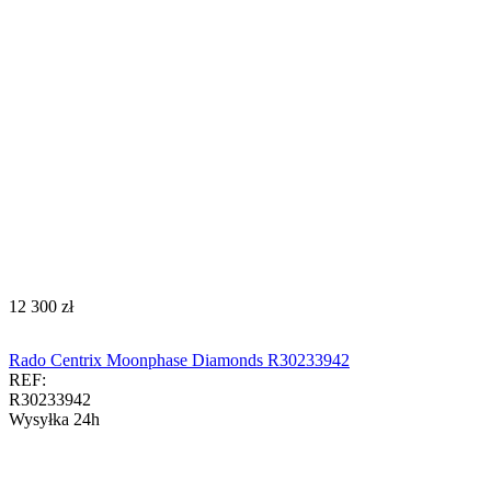
‍12 300‍
zł
Rado Centrix Moonphase Diamonds R30233942
REF:
R30233942
Wysyłka 24h