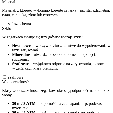
Materiał
Materiał, z którego wykonano kopertę zegarka – np. stal szlachetna,
tytan, ceramika, złoto lub tworzywo.
stal szlachetna
Szkło
W zegarkach stosuje się trzy główne rodzaje szkła:
Hesalitowe
– tworzywo sztuczne, łatwe do wypolerowania w
razie zarysowań.
Mineralne
– utwardzane szkło odporne na pęknięcia i
stłuczenia.
Szafirowe
– wyjątkowo odporne na zarysowania, stosowane
w zegarkach klasy premium.
szafirowe
Wodoszczelność
Klasy wodoszczelności zegarków określają odporność na kontakt z
wodą:
30 m / 3 ATM
– odporność na zachlapania, np. podczas
mycia rąk.
50 m / 5 ATM
– możliwy kontakt z wodą, np. podczas