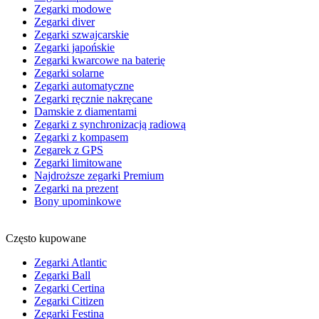
Zegarki modowe
Zegarki diver
Zegarki szwajcarskie
Zegarki japońskie
Zegarki kwarcowe na baterię
Zegarki solarne
Zegarki automatyczne
Zegarki ręcznie nakręcane
Damskie z diamentami
Zegarki z synchronizacją radiową
Zegarki z kompasem
Zegarek z GPS
Zegarki limitowane
Najdroższe zegarki Premium
Zegarki na prezent
Bony upominkowe
Często kupowane
Zegarki Atlantic
Zegarki Ball
Zegarki Certina
Zegarki Citizen
Zegarki Festina