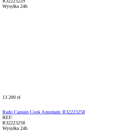
R32223229
Wysyłka 24h
‍13 200‍
zł
Rado Captain Cook Automatic R32223258
REF:
R32223258
Wysyłka 24h