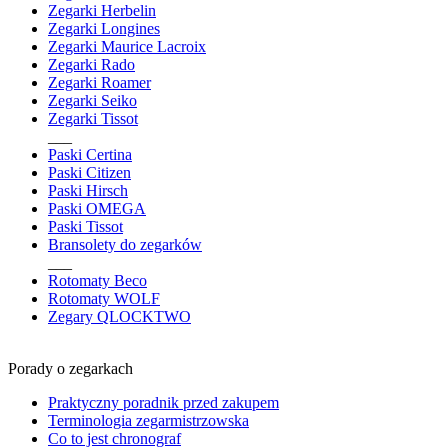
Zegarki Herbelin
Zegarki Longines
Zegarki Maurice Lacroix
Zegarki Rado
Zegarki Roamer
Zegarki Seiko
Zegarki Tissot
___
Paski Certina
Paski Citizen
Paski Hirsch
Paski OMEGA
Paski Tissot
Bransolety do zegarków
___
Rotomaty Beco
Rotomaty WOLF
Zegary QLOCKTWO
Porady o zegarkach
Praktyczny poradnik przed zakupem
Terminologia zegarmistrzowska
Co to jest chronograf