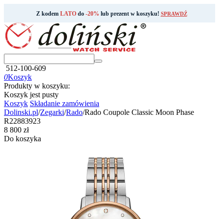
Z kodem
LATO
do
-20%
lub prezent w koszyku!
SPRAWDŹ
512-100-609
0
Koszyk
Produkty w koszyku:
Koszyk jest pusty
Koszyk
Składanie zamówienia
Dolinski.pl
/
Zegarki
/
Rado
/
Rado Coupole Classic Moon Phase
R22883923
‍8 800‍
zł
Do koszyka