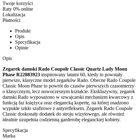
Twoje korzyści
Raty 0% online
Lokalizacja
Płatności
Produkt
Opis
Specyfikacja
Opinie
Opis
Zegarek damski Rado Coupole Classic Quartz Lady Moon
Phase R22883923
inspirowany latami 60, kiedy to powstały
pierwsze, klasyczne model zegarków Rado. Obecne Rado Coupole
Classic Moon Phase to powrót do czasów pierwszych czasomierzy
o klasycznym, lecz nowoczesnym kształcie. Ekskluzywny, zegarek
damski Rado wyposażono w szwajcarski mechanizm kwarcowy z
funkcją faz księżyca oraz elegancką kopertę, na której osadzono
wypukłe szkło szafirowe z antyrefleksem. Zegarek Rado Coupole
Classic doskonały dodatek do stroju wizytowego, ale również
idealnie uzupełnia codzienną garderobę eleganckiej kobiety.
Specyfikacja
Marka