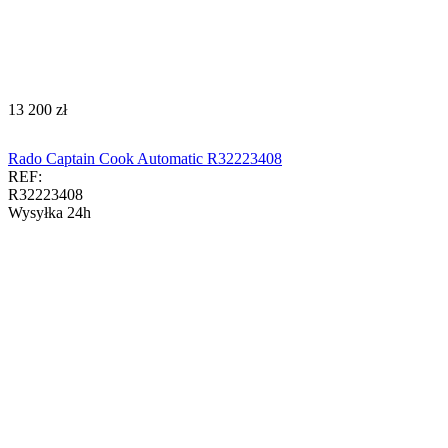
‍13 200‍
zł
Rado Captain Cook Automatic R32223408
REF:
R32223408
Wysyłka 24h