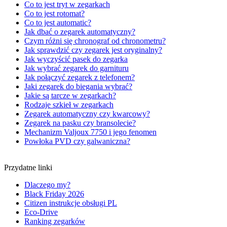
Co to jest tryt w zegarkach
Co to jest rotomat?
Co to jest automatic?
Jak dbać o zegarek automatyczny?
Czym różni się chronograf od chronometru?
Jak sprawdzić czy zegarek jest oryginalny?
Jak wyczyścić pasek do zegarka
Jak wybrać zegarek do garnituru
Jak połączyć zegarek z telefonem?
Jaki zegarek do biegania wybrać?
Jakie są tarcze w zegarkach?
Rodzaje szkieł w zegarkach
Zegarek automatyczny czy kwarcowy?
Zegarek na pasku czy bransolecie?
Mechanizm Valjoux 7750 i jego fenomen
Powłoka PVD czy galwaniczna?
Przydatne linki
Dlaczego my?
Black Friday 2026
Citizen instrukcje obsługi PL
Eco-Drive
Ranking zegarków