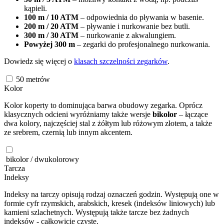
kąpieli.
100 m / 10 ATM
– odpowiednia do pływania w basenie.
200 m / 20 ATM
– pływanie i nurkowanie bez butli.
300 m / 30 ATM
– nurkowanie z akwalungiem.
Powyżej 300 m
– zegarki do profesjonalnego nurkowania.
Dowiedz się więcej o
klasach szczelności zegarków
.
50
metrów
Kolor
Kolor koperty to dominująca barwa obudowy zegarka. Oprócz
klasycznych odcieni wyróżniamy także wersje
bikolor
– łączące
dwa kolory, najczęściej stal z żółtym lub różowym złotem, a także
ze srebrem, czernią lub innym akcentem.
bikolor / dwukolorowy
Tarcza
Indeksy
Indeksy na tarczy opisują rodzaj oznaczeń godzin. Występują one w
formie cyfr rzymskich, arabskich, kresek (indeksów liniowych) lub
kamieni szlachetnych. Występują także tarcze bez żadnych
indeksów - całkowicie czyste.