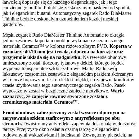
łatwością dopasuje się do każdego eleganckiego, jak i tego
codziennego outfitu. Polubi się ze skórzanym paskiem od spodni,
jak i eleganckimi butami. Automatyczny zegarek Rado DiaMaster
Thinline będzie doskonałym uzupełnieniem każdej męskiej
garderoby.
Męski zegarek Rado DiaMaster Thinline Automatic to okrągła
jednoczęściowa koperta monobloc wykonana z ceramicznego
materiału Ceramos™ w kolorze różowo złotym PVD.
Koperta w
rozmiarze 40.70 mm jest trwała, odporna na korozje oraz
przyjemnie układa się na nadgarstku.
Na rewersie obudowy
umieszczony został, tłoczony tytanowy dekiel, którego środek
wypełnia transparentne szkło szafirowe. Marka Rado swój
luksusowy czasomierz zestawiła z eleganckim paskiem skórzanym
w kolorze brązowym. Jest on lekki i miękki, co zapewni komfort w
czasie użytkowania tego automatycznego zegarka Rado. Pasek
wyposażony został w bezpieczne zapięcie motylkowe.
Warto
zaznaczyć, że zapięcie również stworzone zostało z
ceramicznego materiału Ceramos™.
Front obudowy zabezpieczony został wysoce odpornym na
zarysowania szkłem szafirowym z antyrefleksem po obu
stronach.
Dwustronny antyrefleks zapewnia doskonałą widoczność
tarczy. Przejrzyste okno osłania czarną tarczę z eleganckimi
rodowanymi wskazówkami i indeksami. Zewnętrzny pierścień, na