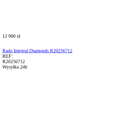
‍12 900‍
zł
Rado Integral Diamonds R20256712
REF:
R20256712
Wysyłka 24h