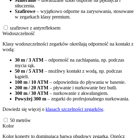
Mineralne
– utwardzane szkło odporne na pęknięcia i
stłuczenia.
Szafirowe
– wyjątkowo odporne na zarysowania, stosowane
w zegarkach klasy premium.
szafirowe z antyrefleksem
Wodoszczelność
Klasy wodoszczelności zegarków określają odporność na kontakt z
wodą:
30 m / 3 ATM
– odporność na zachlapania, np. podczas
mycia rąk.
50 m / 5 ATM
– możliwy kontakt z wodą, np. podczas
kąpieli.
100 m / 10 ATM
– odpowiednia do pływania w basenie.
200 m / 20 ATM
– pływanie i nurkowanie bez butli.
300 m / 30 ATM
– nurkowanie z akwalungiem.
Powyżej 300 m
– zegarki do profesjonalnego nurkowania.
Dowiedz się więcej o
klasach szczelności zegarków
.
50
metrów
Kolor
Kolor koperty to dominująca barwa obudowy zegarka. Oprócz