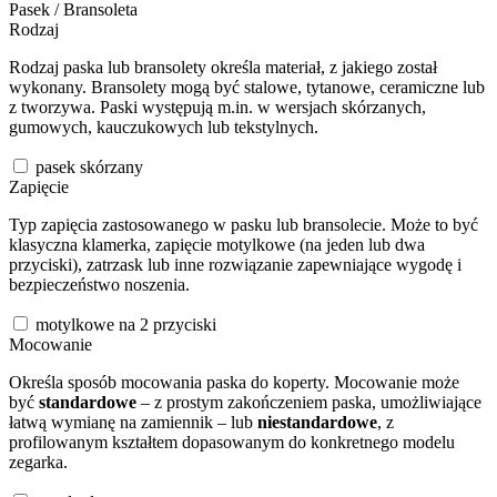
Pasek / Bransoleta
Rodzaj
Rodzaj paska lub bransolety określa materiał, z jakiego został
wykonany. Bransolety mogą być stalowe, tytanowe, ceramiczne lub
z tworzywa. Paski występują m.in. w wersjach skórzanych,
gumowych, kauczukowych lub tekstylnych.
pasek skórzany
Zapięcie
Typ zapięcia zastosowanego w pasku lub bransolecie. Może to być
klasyczna klamerka, zapięcie motylkowe (na jeden lub dwa
przyciski), zatrzask lub inne rozwiązanie zapewniające wygodę i
bezpieczeństwo noszenia.
motylkowe na 2 przyciski
Mocowanie
Określa sposób mocowania paska do koperty. Mocowanie może
być
standardowe
– z prostym zakończeniem paska, umożliwiające
łatwą wymianę na zamiennik – lub
niestandardowe
, z
profilowanym kształtem dopasowanym do konkretnego modelu
zegarka.