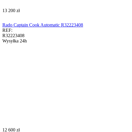
‍13 200‍
zł
Rado Captain Cook Automatic R32223408
REF:
R32223408
Wysyłka 24h
‍12 600‍
zł