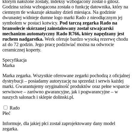
którym nałożone zostały, indeksy wzbogacony został o gilosz.
Godzina szósta wzbogacona została o funkcję datownika, który na
ciemnym tle wskazuje aktualny dzień miesiąca. Na godzinie
dwunastej widnieje dumne logo marki Rado z nieodłącznym jej
symbolem w postaci kotwicy.
Pod tarczą zegarka Rado na
bransolecie skórzanej zainstalowany został szwajcarski
mechanizm automatyczny Rado R766, który napędzany jest
ruchem nadgarstka.
Werk oferuje bardzo wysoką rezerwę chodu
aż do 72 godzin. Jego pracę podziwiać można na odwrocie
ceramicznej koperty.
Specyfikacja
Marka
Marka zegarka. Wszystkie oferowane zegarki pochodzą z oficjalnej
dystrybucji – posiadamy autoryzację na sprzedaż i serwis każdej
marki. Gwarantujemy oryginalność produktów oraz pełne wsparcie
serwisowe – zarówno gwarancyjne, jak i pogwarancyjne – w
naszych salonach i sklepie dolinski.pl.
Rado
Płeć
Informuje, dla jakiej płci został zaprojektowany dany model
zegarka.