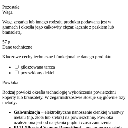
Pozostałe
Waga
Waga zegarka lub innego rodzaju produktu podawana jest w
gramach i określa jego całkowity ciężar, łącznie z paskiem lub
bransoletą.
57
g
Dane techniczne
Kluczowe cechy techniczne i funkcjonalne danego produktu.
giloszowana tarcza
przeszklony dekiel
Powłoka
Rodzaj powłoki określa technologię wykończenia powierzchni
koperty lub bransolety. W zegarmistrzostwie stosuje się głównie trzy
metody:
Galwanizacja
– elektrolityczne nanoszenie cienkiej warstwy
metalu (np. złota lub srebra) na powierzchnię. Powłoka
uzależniona jest od natężenia prądu i czasu zanurzenia.
PVD (Physical Vapour Deposition)
– nowoczesna metoda