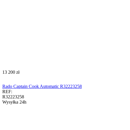
‍13 200‍
zł
Rado Captain Cook Automatic R32223258
REF:
R32223258
Wysyłka 24h