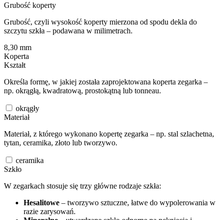
Grubość koperty
Grubość, czyli wysokość koperty mierzona od spodu dekla do
szczytu szkła – podawana w milimetrach.
8,30
mm
Koperta
Kształt
Określa formę, w jakiej została zaprojektowana koperta zegarka –
np. okrągłą, kwadratową, prostokątną lub tonneau.
okrągły
Materiał
Materiał, z którego wykonano kopertę zegarka – np. stal szlachetna,
tytan, ceramika, złoto lub tworzywo.
ceramika
Szkło
W zegarkach stosuje się trzy główne rodzaje szkła:
Hesalitowe
– tworzywo sztuczne, łatwe do wypolerowania w
razie zarysowań.