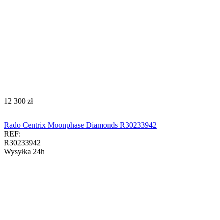
‍12 300‍
zł
Rado Centrix Moonphase Diamonds R30233942
REF:
R30233942
Wysyłka 24h