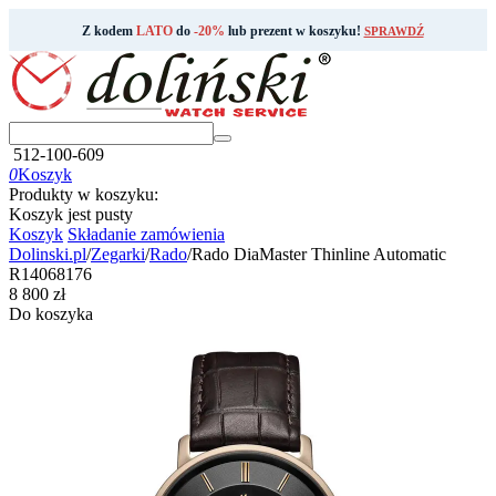
Z kodem
LATO
do
-20%
lub prezent w koszyku!
SPRAWDŹ
512-100-609
0
Koszyk
Produkty w koszyku:
Koszyk jest pusty
Koszyk
Składanie zamówienia
Dolinski.pl
/
Zegarki
/
Rado
/
Rado DiaMaster Thinline Automatic
R14068176
‍8 800‍
zł
Do koszyka