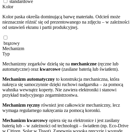
standardowe
Kolor
Kolor paska określa dominującą barwę materiału. Odcień może
nieznacznie różnić się od prezentowanego na zdjęciu – w zależności
od ustawień ekranu i partii produkcyjnej.
brązowy
Mechanizm
Typ
Mechanizmy zegarków dzielą się na
mechaniczne
(ręczne lub
automatyczne) oraz
kwarcowe
(zasilane baterią lub światłem).
Mechanizm automatyczny
to konstrukcja mechaniczna, która
nakręca się samoczynnie dzięki ruchowi nadgarstka – za pomocą
wahnika wewnątrz koperty. Nie zawiera elektroniki i stanowi
przykład tradycyjnego zegarmistrzostwa.
Mechanizm ręczny
również jest całkowicie mechaniczny, lecz
wymaga regularnego nakręcania za pomocą koronki.
Mechanizm kwarcowy
opiera się na elektronice i jest zasilany
baterią lub – w zależności od technologii – światłem (np. Eco-Drive
w Citizen, Solar w Tissot). Zapewnia wysoką precyzję i wygodę