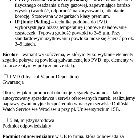
fizycznego osadzania z fazy gazowej, zapewniająca bardzo
wysoką twardość, odporność na zarysowania, utlenianie i
korozję. Stosowana w zegarkach klasy premium.
IP (Ionic Plating)
– technika podobna do PVD,
wykorzystująca niższą temperaturę i jonowe naładowanie
cząsteczek. Typowa grubość powłoki to 3–5 µm. Przy
standardowym użytkowaniu powłoka może się ścierać po ok.
3–5 latach.
Bicolor
– wariant wykończenia, w którym tylko wybrane elementy
zegarka pokryte są powłoką galwaniczną lub PVD, np. elementy w
kolorze złotym w połączeniu ze stalą.
PVD (Physical Vapour Deposition)
Gwarancja
Okres, w jakim producent obejmuje zegarek gwarancją. Jako
autoryzowany sprzedawca i serwis oferowanych marek, realizujemy
naprawy gwarancyjne bezpośrednio w naszym serwisie Doliński
Watch Service we Wrocławiu przy pl. Uniwersyteckim 15B.
5 lat, międzynarodowa
Podmiot odpowiedzialny
Podmiot odpowiedzialny
w UE to firma, która odpowiada za