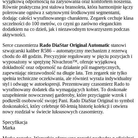
wyjątkową odpornością na zarysowania oraz komfortem noszenia.
Równie praktyczna jest stalowa bransoleta, która harmonijnie łączy
polerowane ogniwa z satynowymi środkowymi segmentami,
dodając całości wyrafinowanego charakteru. Zegarek cechuje klasa
szczelności do 100 metrów, co czyni go zarówno eleganckim
dodatkiem na co dzień, jak i niezawodnym towarzyszem podczas
aktywności.
Serce czasomierza
Rado DiaStar Original Automatic
stanowi
szwajcarski kaliber R586 – automatyczny mechanizm z rezerwą
chodu do 48 godzin. Precyzyjnie regulowany w pięciu pozycjach i
wyposażony w sprężynę Nivachron™, oferuje wyjątkową
dokładność oraz odporność na działanie pól magnetycznych,
zapewniając niezawodność na długie lata. Ten zegarek nie tylko
spełnia techniczne oczekiwania, ale również wyraża indywidualny
styl i odwagę w autoekspresji. Prezentowany czasomierz Rado to
wyrafinowany dodatek dla wymagających kobiet. To doskonałe
uzupełnienie nowoczesnej garderoby, które przyciągnie wzrok i
podkreśli osobowość swojej Pani. Rado DiaStar Original to symbol
doskonałości, który celebruje 60-letnią historię kolekcji i otwiera
nowy rozdział w świecie luksusowych czasomierzy.
Specyfikacja
Marka