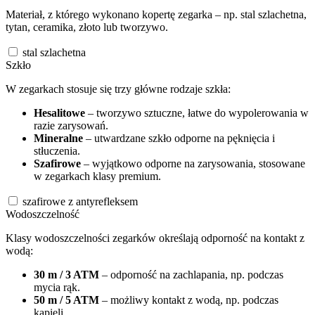
Materiał, z którego wykonano kopertę zegarka – np. stal szlachetna,
tytan, ceramika, złoto lub tworzywo.
stal szlachetna
Szkło
W zegarkach stosuje się trzy główne rodzaje szkła:
Hesalitowe
– tworzywo sztuczne, łatwe do wypolerowania w
razie zarysowań.
Mineralne
– utwardzane szkło odporne na pęknięcia i
stłuczenia.
Szafirowe
– wyjątkowo odporne na zarysowania, stosowane
w zegarkach klasy premium.
szafirowe z antyrefleksem
Wodoszczelność
Klasy wodoszczelności zegarków określają odporność na kontakt z
wodą:
30 m / 3 ATM
– odporność na zachlapania, np. podczas
mycia rąk.
50 m / 5 ATM
– możliwy kontakt z wodą, np. podczas
kąpieli.