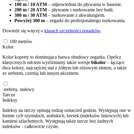
100 m / 10 ATM
– odpowiednia do pływania w basenie.
200 m / 20 ATM
– pływanie i nurkowanie bez butli.
300 m / 30 ATM
– nurkowanie z akwalungiem.
Powyżej 300 m
– zegarki do profesjonalnego nurkowania.
Dowiedz się więcej o
klasach szczelności zegarków
.
100
metrów
Kolor
Kolor koperty to dominująca barwa obudowy zegarka. Oprócz
klasycznych odcieni wyróżniamy także wersje
bikolor
– łączące
dwa kolory, najczęściej stal z żółtym lub różowym złotem, a także
ze srebrem, czernią lub innym akcentem.
srebrny, stalowy
Tarcza
Indeksy
Indeksy na tarczy opisują rodzaj oznaczeń godzin. Występują one w
formie cyfr rzymskich, arabskich, kresek (indeksów liniowych) lub
kamieni szlachetnych. Występują także tarcze bez żadnych
indeksów - całkowicie czyste.