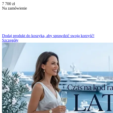
‍7 700‍
zł
Na zamówienie
Dodaj produkt do koszyka, aby sprawdzić swoją korzyść!
Szczegóły