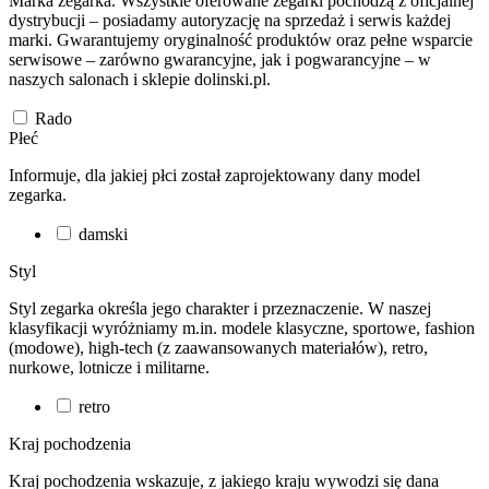
Marka zegarka. Wszystkie oferowane zegarki pochodzą z oficjalnej
dystrybucji – posiadamy autoryzację na sprzedaż i serwis każdej
marki. Gwarantujemy oryginalność produktów oraz pełne wsparcie
serwisowe – zarówno gwarancyjne, jak i pogwarancyjne – w
naszych salonach i sklepie dolinski.pl.
Rado
Płeć
Informuje, dla jakiej płci został zaprojektowany dany model
zegarka.
damski
Styl
Styl zegarka określa jego charakter i przeznaczenie. W naszej
klasyfikacji wyróżniamy m.in. modele klasyczne, sportowe, fashion
(modowe), high-tech (z zaawansowanych materiałów), retro,
nurkowe, lotnicze i militarne.
retro
Kraj pochodzenia
Kraj pochodzenia wskazuje, z jakiego kraju wywodzi się dana