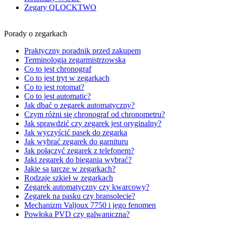
Zegary QLOCKTWO
Porady o zegarkach
Praktyczny poradnik przed zakupem
Terminologia zegarmistrzowska
Co to jest chronograf
Co to jest tryt w zegarkach
Co to jest rotomat?
Co to jest automatic?
Jak dbać o zegarek automatyczny?
Czym różni się chronograf od chronometru?
Jak sprawdzić czy zegarek jest oryginalny?
Jak wyczyścić pasek do zegarka
Jak wybrać zegarek do garnituru
Jak połączyć zegarek z telefonem?
Jaki zegarek do biegania wybrać?
Jakie są tarcze w zegarkach?
Rodzaje szkieł w zegarkach
Zegarek automatyczny czy kwarcowy?
Zegarek na pasku czy bransolecie?
Mechanizm Valjoux 7750 i jego fenomen
Powłoka PVD czy galwaniczna?