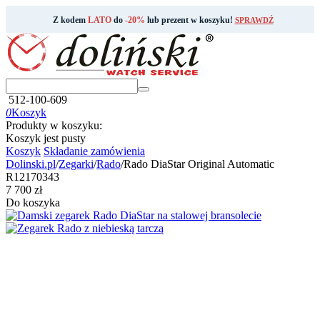
Z kodem
LATO
do
-20%
lub prezent w koszyku!
SPRAWDŹ
512-100-609
0
Koszyk
Produkty w koszyku:
Koszyk jest pusty
Koszyk
Składanie zamówienia
Dolinski.pl
/
Zegarki
/
Rado
/
Rado DiaStar Original Automatic
R12170343
‍7 700‍
zł
Do koszyka