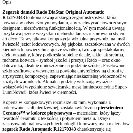
Opis
Zegarek damski Rado DiaStar Original Automatic
R12170343
to ikona szwajcarskiego zegarmistrzostwa, która
powraca w odświeżonym wydaniu, aby zachwycać nowoczesnym
designem i niezrównaną funkcjonalnością. W tym modelu uwagę
przykuwa przede wszystkim niebieska tarcza, inspirowana stylem
art déco. Ta wyjątkowa kompozycja wizualna przywodzi na myśl
świeżość jezior lodowcowych. Jej głęboka, szczotkowana w dwóch
kierunkach powierzchnia gra ze światłem, tworząc spektakularny
efekt wizualny, który podkreśla subtelne detale, takie jak srebrna,
ruchoma kotwica – symbol jakości i precyzji Rado – oraz okno
datownika, idealnie umieszczone na godzinie szóstej. Fasetowane
szkło szafirowe z wewnętrzną powłoką antyrefleksyjną chroni tę
artystyczną kompozycję, zapewniając nieskazitelną widoczność w
każdych warunkach. Aktualną godzinę wskazują wyraźne
wskazówki wypełnione szwajcarską masą luminescencyjną Super-
LumiNova®, która świeci w ciemności.
Koperta w kompaktowym rozmiarze 30 mm, wykonana z
polerowanej stali nierdzewnej, została zwieńczona
pierścieniem
Ceramos™ w kolorze platynowym
– materiałem, który łączy
twardość ceramiki z lekkością i połyskiem metalu. Dzięki
zastosowaniu najnowszych technologii i innowacyjnych materiałów
zegarek Rado Automatic R12170343
charakteryzuje się