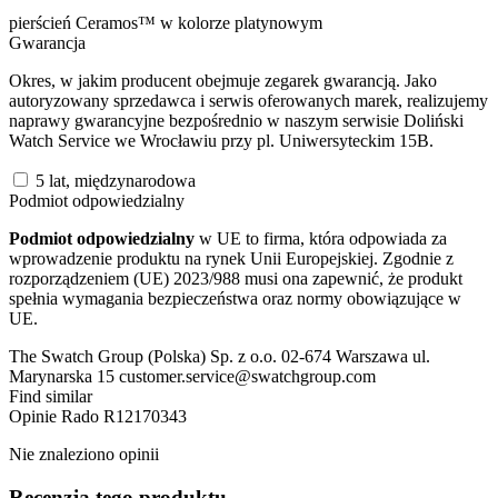
pierścień Ceramos™ w kolorze platynowym
Gwarancja
Okres, w jakim producent obejmuje zegarek gwarancją. Jako
autoryzowany sprzedawca i serwis oferowanych marek, realizujemy
naprawy gwarancyjne bezpośrednio w naszym serwisie Doliński
Watch Service we Wrocławiu przy pl. Uniwersyteckim 15B.
5 lat, międzynarodowa
Podmiot odpowiedzialny
Podmiot odpowiedzialny
w UE to firma, która odpowiada za
wprowadzenie produktu na rynek Unii Europejskiej. Zgodnie z
rozporządzeniem (UE) 2023/988 musi ona zapewnić, że produkt
spełnia wymagania bezpieczeństwa oraz normy obowiązujące w
UE.
The Swatch Group (Polska) Sp. z o.o. 02-674 Warszawa ul.
Marynarska 15 customer.service@swatchgroup.com
Find similar
Opinie
Rado R12170343
Nie znaleziono opinii
Recenzja tego produktu