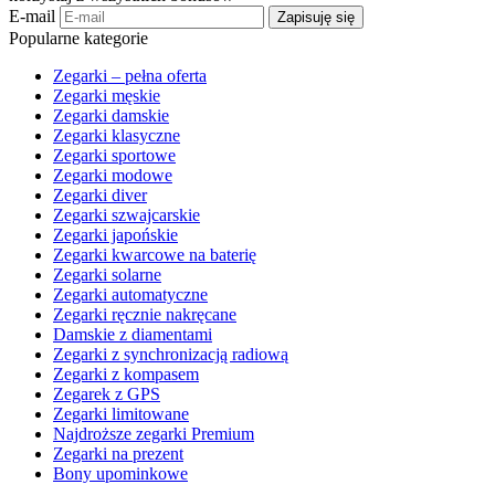
E-mail
Zapisuję się
Popularne kategorie
Zegarki – pełna oferta
Zegarki męskie
Zegarki damskie
Zegarki klasyczne
Zegarki sportowe
Zegarki modowe
Zegarki diver
Zegarki szwajcarskie
Zegarki japońskie
Zegarki kwarcowe na baterię
Zegarki solarne
Zegarki automatyczne
Zegarki ręcznie nakręcane
Damskie z diamentami
Zegarki z synchronizacją radiową
Zegarki z kompasem
Zegarek z GPS
Zegarki limitowane
Najdroższe zegarki Premium
Zegarki na prezent
Bony upominkowe