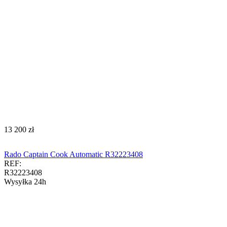
‍13 200‍
zł
Rado Captain Cook Automatic R32223408
REF:
R32223408
Wysyłka 24h