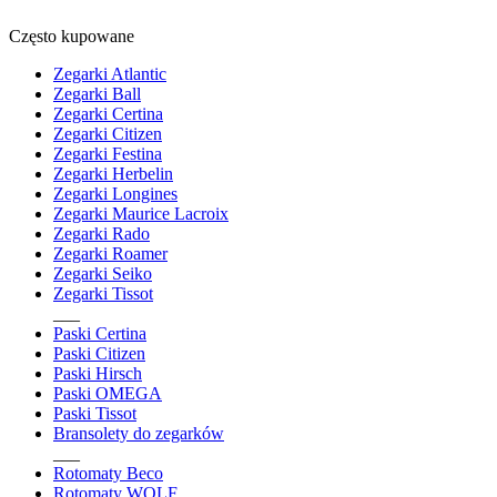
Często kupowane
Zegarki Atlantic
Zegarki Ball
Zegarki Certina
Zegarki Citizen
Zegarki Festina
Zegarki Herbelin
Zegarki Longines
Zegarki Maurice Lacroix
Zegarki Rado
Zegarki Roamer
Zegarki Seiko
Zegarki Tissot
___
Paski Certina
Paski Citizen
Paski Hirsch
Paski OMEGA
Paski Tissot
Bransolety do zegarków
___
Rotomaty Beco
Rotomaty WOLF