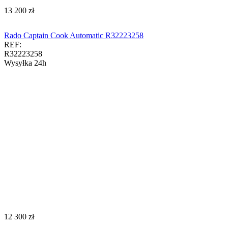
‍13 200‍
zł
Rado Captain Cook Automatic R32223258
REF:
R32223258
Wysyłka 24h
‍12 300‍
zł