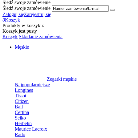
Śledź swoje zamówienie
Śledź swoje zamówienie
Zaloguj się
Zarejestruj się
0
Koszyk
Produkty w koszyku:
Koszyk jest pusty
Koszyk
Składanie zamówienia
Męskie
Zegarki męskie
Najpopularniejsze
Longines
Tissot
Citizen
Ball
Certina
Seiko
Herbelin
Maurice Lacroix
Rado