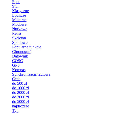
Epos
Styl
Klasyczne
Lotnicze
Militarne
Modowe
Nurkowe
Retro
Skeleton
Sportowe
Popularne funkcje
Chronograf
Datownik
COSC
GPS
Kompas
Synchronizacja radiowa
Cena
do 500 zł
do 1000 zł
do 2000 zł
do 3000 zł
do 5000 zł
najdroższe
Typ