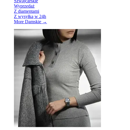
Szwajcarskie
Wyprzedaż
Z diamentami
Z wysyłką w 24h
More Damskie
→