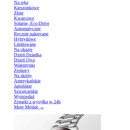
Na rękę
Kieszonkowe
Złote
Kwarcowe
Solarne, Eco-Drive
Automatyczne
Ręcznie nakręcane
Hybrydowe
Limitowane
Na okazje
Dzień Dziadka
Dzień Ojca
Walentynki
Zestawy
Na skróty
Amerykańskie
Japońskie
Szwajcarskie
Wyprzedaż
Zegarki z wysyłką w 24h
More Męskie
→