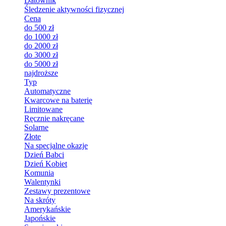
Datownik
Śledzenie aktywności fizycznej
Cena
do 500 zł
do 1000 zł
do 2000 zł
do 3000 zł
do 5000 zł
najdroższe
Typ
Automatyczne
Kwarcowe na baterię
Limitowane
Ręcznie nakręcane
Solarne
Złote
Na specjalne okazje
Dzień Babci
Dzień Kobiet
Komunia
Walentynki
Zestawy prezentowe
Na skróty
Amerykańskie
Japońskie