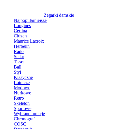
Zegarki damskie
Najpopularniejsze
Longines
Certina
Citizen
Maurice Lacroix
Herbelin
Rado
Seiko
Tissot
Ball
Styl
Klasyczne
Lotnicze
Modowe
Nurkowe
Retro
Skeleton
Sportowe
Wybrane funkcje
Chronograf
COSC