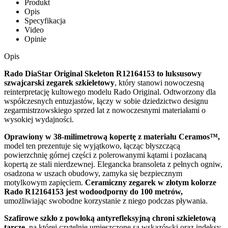
Produkt
Opis
Specyfikacja
Video
Opinie
Opis
Rado DiaStar Original Skeleton R12164153 to luksusowy
szwajcarski zegarek szkieletowy
, który stanowi nowoczesną
reinterpretację kultowego modelu Rado Original. Odtworzony dla
współczesnych entuzjastów, łączy w sobie dziedzictwo designu
zegarmistrzowskiego sprzed lat z nowoczesnymi materiałami o
wysokiej wydajności.
Oprawiony w 38-milimetrową kopertę z materiału Ceramos™,
model ten prezentuje się wyjątkowo, łącząc błyszczącą
powierzchnię górnej części z polerowanymi kątami i pozłacaną
kopertą ze stali nierdzewnej. Elegancka bransoleta z pełnych ogniw,
osadzona w uszach obudowy, zamyka się bezpiecznym
motylkowym zapięciem.
Ceramiczny zegarek w złotym kolorze
Rado R12164153 jest wodoodporny do 100 metrów,
umożliwiając swobodne korzystanie z niego podczas pływania.
Szafirowe szkło z powłoką antyrefleksyjną chroni szkieletową
tarczę,
na której czytelnie umieszczone są wskazówki oraz indeksy.