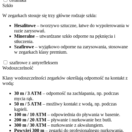
ceramika
Szkło
W zegarkach stosuje się trzy główne rodzaje szkła:
Hesalitowe
– tworzywo sztuczne, łatwe do wypolerowania w
razie zarysowań.
Mineralne
– utwardzane szkło odporne na pęknięcia i
stłuczenia.
Szafirowe
– wyjątkowo odporne na zarysowania, stosowane
w zegarkach klasy premium.
szafirowe z antyrefleksem
Wodoszczelność
Klasy wodoszczelności zegarków określają odporność na kontakt z
wodą:
30 m / 3 ATM
– odporność na zachlapania, np. podczas
mycia rąk.
50 m / 5 ATM
– możliwy kontakt z wodą, np. podczas
kąpieli.
100 m / 10 ATM
– odpowiednia do pływania w basenie.
200 m / 20 ATM
– pływanie i nurkowanie bez butli.
300 m / 30 ATM
– nurkowanie z akwalungiem.
Powyżej 300 m
– zegarki do profesjonalnego nurkowania.