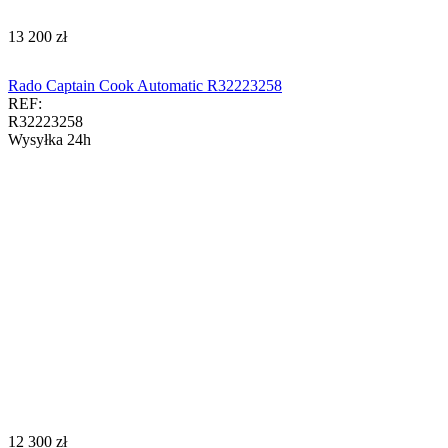
‍13 200‍
zł
Rado Captain Cook Automatic R32223258
REF:
R32223258
Wysyłka 24h
‍12 300‍
zł