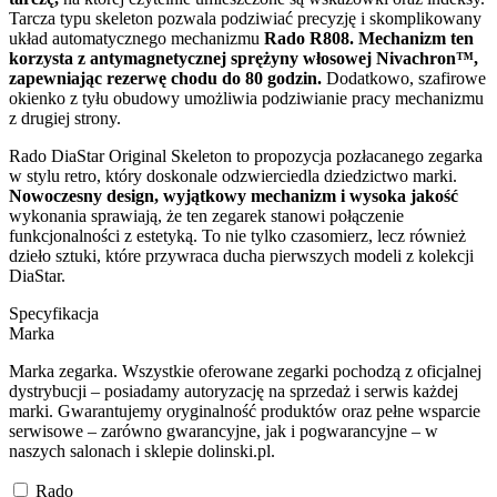
Tarcza typu skeleton pozwala podziwiać precyzję i skomplikowany
układ automatycznego mechanizmu
Rado R808. Mechanizm ten
korzysta z antymagnetycznej sprężyny włosowej Nivachron™,
zapewniając
rezerwę chodu do 80 godzin.
Dodatkowo, szafirowe
okienko z tyłu obudowy umożliwia podziwianie pracy mechanizmu
z drugiej strony.
Rado DiaStar Original Skeleton to propozycja pozłacanego zegarka
w stylu retro, który doskonale odzwierciedla dziedzictwo marki.
Nowoczesny design, wyjątkowy mechanizm i wysoka jakość
wykonania sprawiają, że ten zegarek stanowi połączenie
funkcjonalności z estetyką. To nie tylko czasomierz, lecz również
dzieło sztuki, które przywraca ducha pierwszych modeli z kolekcji
DiaStar.
Specyfikacja
Marka
Marka zegarka. Wszystkie oferowane zegarki pochodzą z oficjalnej
dystrybucji – posiadamy autoryzację na sprzedaż i serwis każdej
marki. Gwarantujemy oryginalność produktów oraz pełne wsparcie
serwisowe – zarówno gwarancyjne, jak i pogwarancyjne – w
naszych salonach i sklepie dolinski.pl.
Rado