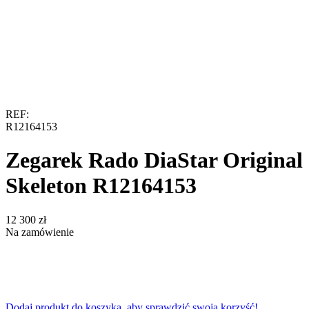
REF:
R12164153
Zegarek Rado DiaStar Original
Skeleton R12164153
‍12 300‍
zł
Na zamówienie
Dodaj produkt do koszyka, aby sprawdzić swoją korzyść!