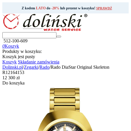
Z kodem
LATO
do
-20%
lub prezent w koszyku!
SPRAWDŹ
512-100-609
0
Koszyk
Produkty w koszyku:
Koszyk jest pusty
Koszyk
Składanie zamówienia
Dolinski.pl
/
Zegarki
/
Rado
/
Rado DiaStar Original Skeleton
R12164153
‍12 300‍
zł
Do koszyka