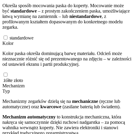
Określa sposób mocowania paska do koperty. Mocowanie może
być
standardowe
– z prostym zakończeniem paska, umożliwiające
łatwą wymianę na zamiennik – lub
niestandardowe
, z
profilowanym kształtem dopasowanym do konkretnego modelu
zegarka.
standardowe
Kolor
Kolor paska określa dominującą barwę materiału. Odcień może
nieznacznie różnić się od prezentowanego na zdjęciu – w zależności
od ustawień ekranu i partii produkcyjnej.
żółte złoto
Mechanizm
Typ
Mechanizmy zegarków dzielą się na
mechaniczne
(ręczne lub
automatyczne) oraz
kwarcowe
(zasilane baterią lub światłem).
Mechanizm automatyczny
to konstrukcja mechaniczna, która
nakręca się samoczynnie dzięki ruchowi nadgarstka – za pomocą
wahnika wewnątrz koperty. Nie zawiera elektroniki i stanowi
przykład tradycyjnego zegarmistrzostwa.