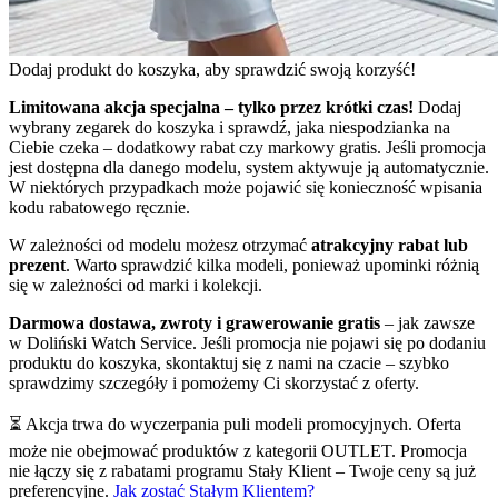
Dodaj produkt do koszyka, aby sprawdzić swoją korzyść!
Limitowana akcja specjalna – tylko przez krótki czas!
Dodaj
wybrany zegarek do koszyka i sprawdź, jaka niespodzianka na
Ciebie czeka – dodatkowy rabat czy markowy gratis. Jeśli promocja
jest dostępna dla danego modelu, system aktywuje ją automatycznie.
W niektórych przypadkach może pojawić się konieczność wpisania
kodu rabatowego ręcznie.
W zależności od modelu możesz otrzymać
atrakcyjny rabat lub
prezent
. Warto sprawdzić kilka modeli, ponieważ upominki różnią
się w zależności od marki i kolekcji.
Darmowa dostawa, zwroty i grawerowanie gratis
– jak zawsze
w Doliński Watch Service. Jeśli promocja nie pojawi się po dodaniu
produktu do koszyka, skontaktuj się z nami na czacie – szybko
sprawdzimy szczegóły i pomożemy Ci skorzystać z oferty.
⏳ Akcja trwa do wyczerpania puli modeli promocyjnych. Oferta
może nie obejmować produktów z kategorii OUTLET. Promocja
nie łączy się z rabatami programu Stały Klient – Twoje ceny są już
preferencyjne.
Jak zostać Stałym Klientem?