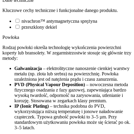
Dane techniczne
Kluczowe cechy techniczne i funkcjonalne danego produktu.
nivachron™ antymagnetyczna sprężyna
przeszklony dekiel
Powłoka
Rodzaj powłoki określa technologię wykończenia powierzchni
koperty lub bransolety. W zegarmistrzostwie stosuje się głównie trzy
metody:
Galwanizacja
– elektrolityczne nanoszenie cienkiej warstwy
metalu (np. złota lub srebra) na powierzchnię. Powłoka
uzależniona jest od natężenia prądu i czasu zanurzenia.
PVD (Physical Vapour Deposition)
– nowoczesna metoda
fizycznego osadzania z fazy gazowej, zapewniająca bardzo
wysoką twardość, odporność na zarysowania, utlenianie i
korozję. Stosowana w zegarkach klasy premium.
IP (Ionic Plating)
– technika podobna do PVD,
wykorzystująca niższą temperaturę i jonowe naładowanie
cząsteczek. Typowa grubość powłoki to 3–5 µm. Przy
standardowym użytkowaniu powłoka może się ścierać po ok.
3–5 latach.