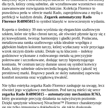
dla tych, którzy cenią subtelne, ale wyrafinowane wzornictwo oraz
zaawansowane rozwiązania techniczne. Kolekcja Florence to
prawdziwa perła w ofercie marki Rado, zaprojektowana z myślą o
perfekcji w każdym detalu.
Zegarek automatyczny Rado
Florence R48905015
to symbol klasyki w nowoczesnym wydaniu.
Koperta o średnicy 39 mm wyróżnia się eleganckim szafirowym
szkłem, które nie tylko chroni tarczę, ale również płynnie łączy się z
jej krawędziami, tworząc harmonijny i gładki profil. Pozłacana,
metalizowana ramka szafirowego szkła idealnie współgra z
głębokim białym kolorem tarczy, której wytłaczany wzór przyciąga
wzrok niczym dzieło sztuki. Detale są tu kluczem – indeksy
godzinowe wykonane z rodowanego metalu są precyzyjnie
polerowane i szczotkowane, dodając tarczy hipnotyzującego
kontrastu. W centrum tarczy dumnie unosi się symbol kotwicy
Rado, który subtelnie odzwierciedla bogatą historię i jakość tej
prestiżowej marki. Brązowy pasek ze skóry naturalnej zapewnia
komfort noszenia oraz wyjątkową trwałość.
Nie tylko estetyka zegarka Rado Florence zasługuje na uwagę, lecz
również jego wyjątkowy mechanizm. Pod tarczą mieści się serce
zegarka Rado R48905015 – automatyczny mechanizm R763,
który gwarantuje precyzję działania na najwyższym poziomie.
Dzięki sprężynie włosowej Nivachron™ Florence charakteryzuje
się nie tylko imponującą dokładnością, ale także doskonałą