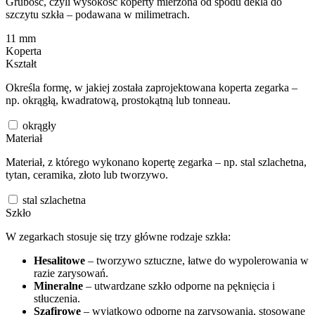
Grubość, czyli wysokość koperty mierzona od spodu dekla do
szczytu szkła – podawana w milimetrach.
11
mm
Koperta
Kształt
Określa formę, w jakiej została zaprojektowana koperta zegarka –
np. okrągłą, kwadratową, prostokątną lub tonneau.
okrągły
Materiał
Materiał, z którego wykonano kopertę zegarka – np. stal szlachetna,
tytan, ceramika, złoto lub tworzywo.
stal szlachetna
Szkło
W zegarkach stosuje się trzy główne rodzaje szkła:
Hesalitowe
– tworzywo sztuczne, łatwe do wypolerowania w
razie zarysowań.
Mineralne
– utwardzane szkło odporne na pęknięcia i
stłuczenia.
Szafirowe
– wyjątkowo odporne na zarysowania, stosowane