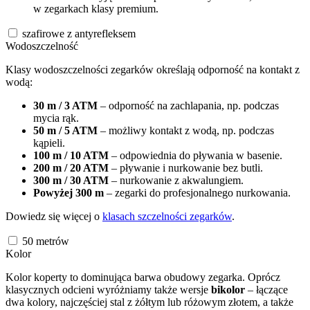
w zegarkach klasy premium.
szafirowe z antyrefleksem
Wodoszczelność
Klasy wodoszczelności zegarków określają odporność na kontakt z
wodą:
30 m / 3 ATM
– odporność na zachlapania, np. podczas
mycia rąk.
50 m / 5 ATM
– możliwy kontakt z wodą, np. podczas
kąpieli.
100 m / 10 ATM
– odpowiednia do pływania w basenie.
200 m / 20 ATM
– pływanie i nurkowanie bez butli.
300 m / 30 ATM
– nurkowanie z akwalungiem.
Powyżej 300 m
– zegarki do profesjonalnego nurkowania.
Dowiedz się więcej o
klasach szczelności zegarków
.
50
metrów
Kolor
Kolor koperty to dominująca barwa obudowy zegarka. Oprócz
klasycznych odcieni wyróżniamy także wersje
bikolor
– łączące
dwa kolory, najczęściej stal z żółtym lub różowym złotem, a także