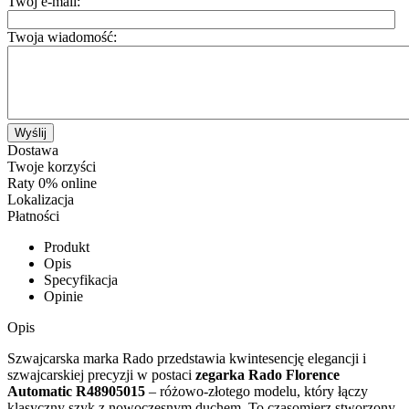
Twój e-mail:
Twoja wiadomość:
Wyślij
Dostawa
Twoje korzyści
Raty 0% online
Lokalizacja
Płatności
Produkt
Opis
Specyfikacja
Opinie
Opis
Szwajcarska marka Rado przedstawia kwintesencję elegancji i
szwajcarskiej precyzji w postaci
zegarka Rado Florence
Automatic R48905015
– różowo-złotego modelu, który łączy
klasyczny szyk z nowoczesnym duchem. To czasomierz stworzony