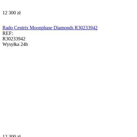
‍12 300‍
zł
Rado Centrix Moonphase Diamonds R30233942
REF:
R30233942
Wysyłka 24h
‍12 300‍
zł