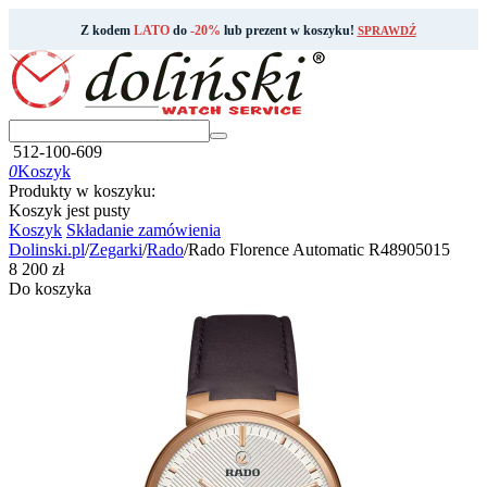
Z kodem
LATO
do
-20%
lub prezent w koszyku!
SPRAWDŹ
512-100-609
0
Koszyk
Produkty w koszyku:
Koszyk jest pusty
Koszyk
Składanie zamówienia
Dolinski.pl
/
Zegarki
/
Rado
/
Rado Florence Automatic R48905015
‍8 200‍
zł
Do koszyka