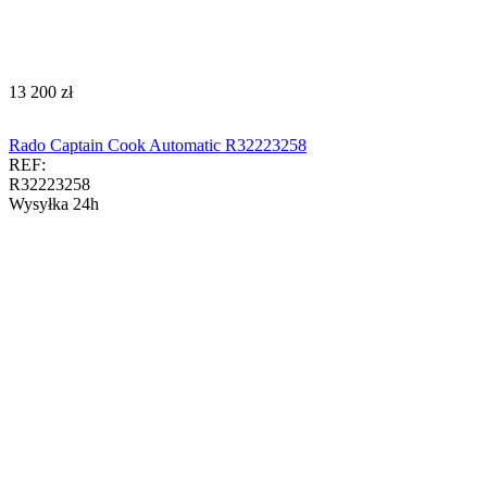
‍13 200‍
zł
Rado Captain Cook Automatic R32223258
REF:
R32223258
Wysyłka 24h