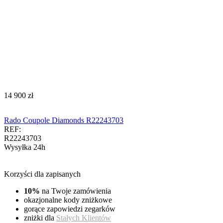
‍14 900‍
zł
Rado Coupole Diamonds R22243703
REF:
R22243703
Wysyłka 24h
Korzyści dla zapisanych
10%
na Twoje zamówienia
okazjonalne kody zniżkowe
gorące zapowiedzi zegarków
zniżki dla
Stałych Klientów