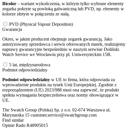
Bicolor
– wariant wykończenia, w którym tylko wybrane elementy
zegarka pokryte są powłoką galwaniczną lub PVD, np. elementy w
kolorze złotym w połączeniu ze stalą.
PVD (Physical Vapour Deposition)
Gwarancja
Okres, w jakim producent obejmuje zegarek gwarancją. Jako
autoryzowany sprzedawca i serwis oferowanych marek, realizujemy
naprawy gwarancyjne bezpośrednio w naszym serwisie Doliński
Watch Service we Wrocławiu przy pl. Uniwersyteckim 15B.
5 lat, międzynarodowa
Podmiot odpowiedzialny
Podmiot odpowiedzialny
w UE to firma, która odpowiada za
wprowadzenie produktu na rynek Unii Europejskiej. Zgodnie z
rozporządzeniem (UE) 2023/988 musi ona zapewnić, że produkt
spełnia wymagania bezpieczeństwa oraz normy obowiązujące w
UE.
The Swatch Group (Polska) Sp. z o.o. 02-674 Warszawa ul.
Marynarska 15 customer.service@swatchgroup.com
Find similar
Opinie
Rado R48905015