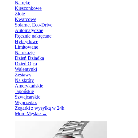
Na rękę
Kieszonkowe
Złote
Kwarcowe
Solarne, Eco-Drive
Automatyczne
Ręcznie nakręcane
Hybrydowe
Limitowane
Na okazje
Dzień Dziadka
Dzień Ojca
Walentynki
Zestawy
Na skróty
Amerykańskie
Japońskie
Szwajcarskie
Wyprzedaż
Zegarki z wysyłką w 24h
More Męskie
→