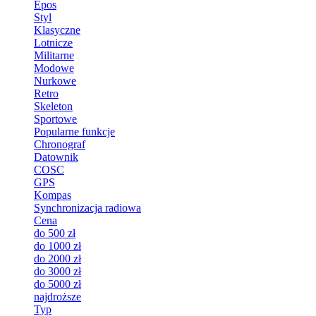
Epos
Styl
Klasyczne
Lotnicze
Militarne
Modowe
Nurkowe
Retro
Skeleton
Sportowe
Popularne funkcje
Chronograf
Datownik
COSC
GPS
Kompas
Synchronizacja radiowa
Cena
do 500 zł
do 1000 zł
do 2000 zł
do 3000 zł
do 5000 zł
najdroższe
Typ