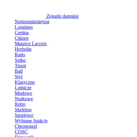
Zegarki damskie
Najpopularniejsze
Longines
Certina
Citizen
Maurice Lacroix
Herbelin
Rado
Seiko
Tissot
Ball
Styl
Klasyczne
Lotnicze
Modowe
Nurkowe
Retro
Skeleton
Sportowe
Wybrane funkcje
Chronograf
COSC