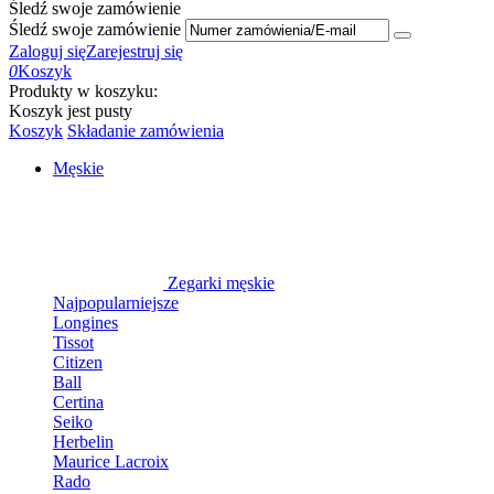
Śledź swoje zamówienie
Śledź swoje zamówienie
Zaloguj się
Zarejestruj się
0
Koszyk
Produkty w koszyku:
Koszyk jest pusty
Koszyk
Składanie zamówienia
Męskie
Zegarki męskie
Najpopularniejsze
Longines
Tissot
Citizen
Ball
Certina
Seiko
Herbelin
Maurice Lacroix
Rado