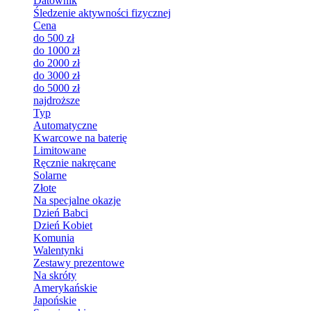
Datownik
Śledzenie aktywności fizycznej
Cena
do 500 zł
do 1000 zł
do 2000 zł
do 3000 zł
do 5000 zł
najdroższe
Typ
Automatyczne
Kwarcowe na baterię
Limitowane
Ręcznie nakręcane
Solarne
Złote
Na specjalne okazje
Dzień Babci
Dzień Kobiet
Komunia
Walentynki
Zestawy prezentowe
Na skróty
Amerykańskie
Japońskie