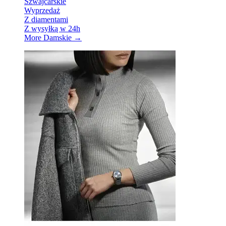
Szwajcarskie
Wyprzedaż
Z diamentami
Z wysyłką w 24h
More Damskie
→