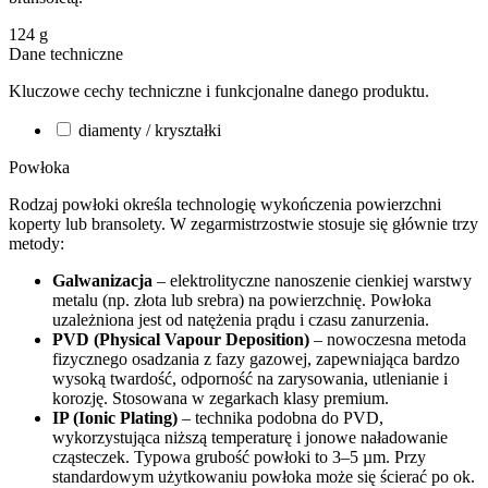
124
g
Dane techniczne
Kluczowe cechy techniczne i funkcjonalne danego produktu.
diamenty / kryształki
Powłoka
Rodzaj powłoki określa technologię wykończenia powierzchni
koperty lub bransolety. W zegarmistrzostwie stosuje się głównie trzy
metody:
Galwanizacja
– elektrolityczne nanoszenie cienkiej warstwy
metalu (np. złota lub srebra) na powierzchnię. Powłoka
uzależniona jest od natężenia prądu i czasu zanurzenia.
PVD (Physical Vapour Deposition)
– nowoczesna metoda
fizycznego osadzania z fazy gazowej, zapewniająca bardzo
wysoką twardość, odporność na zarysowania, utlenianie i
korozję. Stosowana w zegarkach klasy premium.
IP (Ionic Plating)
– technika podobna do PVD,
wykorzystująca niższą temperaturę i jonowe naładowanie
cząsteczek. Typowa grubość powłoki to 3–5 µm. Przy
standardowym użytkowaniu powłoka może się ścierać po ok.