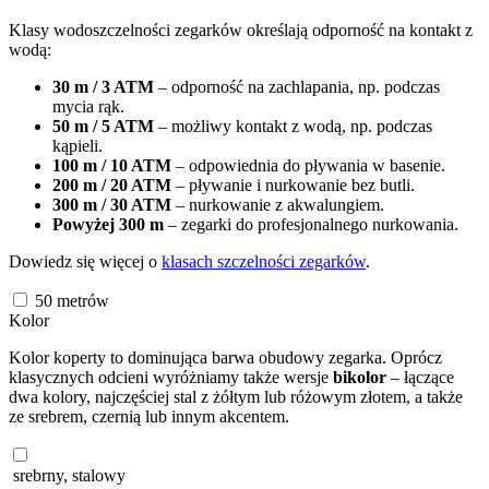
Klasy wodoszczelności zegarków określają odporność na kontakt z
wodą:
30 m / 3 ATM
– odporność na zachlapania, np. podczas
mycia rąk.
50 m / 5 ATM
– możliwy kontakt z wodą, np. podczas
kąpieli.
100 m / 10 ATM
– odpowiednia do pływania w basenie.
200 m / 20 ATM
– pływanie i nurkowanie bez butli.
300 m / 30 ATM
– nurkowanie z akwalungiem.
Powyżej 300 m
– zegarki do profesjonalnego nurkowania.
Dowiedz się więcej o
klasach szczelności zegarków
.
50
metrów
Kolor
Kolor koperty to dominująca barwa obudowy zegarka. Oprócz
klasycznych odcieni wyróżniamy także wersje
bikolor
– łączące
dwa kolory, najczęściej stal z żółtym lub różowym złotem, a także
ze srebrem, czernią lub innym akcentem.
srebrny, stalowy