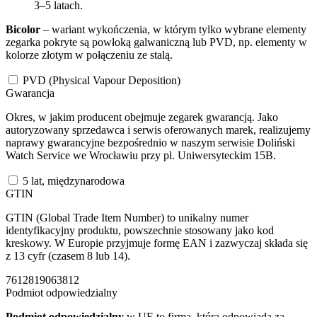
3–5 latach.
Bicolor
– wariant wykończenia, w którym tylko wybrane elementy
zegarka pokryte są powłoką galwaniczną lub PVD, np. elementy w
kolorze złotym w połączeniu ze stalą.
PVD (Physical Vapour Deposition)
Gwarancja
Okres, w jakim producent obejmuje zegarek gwarancją. Jako
autoryzowany sprzedawca i serwis oferowanych marek, realizujemy
naprawy gwarancyjne bezpośrednio w naszym serwisie Doliński
Watch Service we Wrocławiu przy pl. Uniwersyteckim 15B.
5 lat, międzynarodowa
GTIN
GTIN (Global Trade Item Number) to unikalny numer
identyfikacyjny produktu, powszechnie stosowany jako kod
kreskowy. W Europie przyjmuje formę EAN i zazwyczaj składa się
z 13 cyfr (czasem 8 lub 14).
7612819063812
Podmiot odpowiedzialny
Podmiot odpowiedzialny
w UE to firma, która odpowiada za