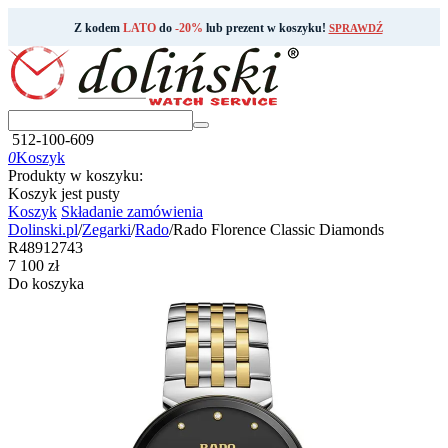
Z kodem
LATO
do
-20%
lub prezent w koszyku!
SPRAWDŹ
512-100-609
0
Koszyk
Produkty w koszyku:
Koszyk jest pusty
Koszyk
Składanie zamówienia
Dolinski.pl
/
Zegarki
/
Rado
/
Rado Florence Classic Diamonds
R48912743
‍7 100‍
zł
Do koszyka