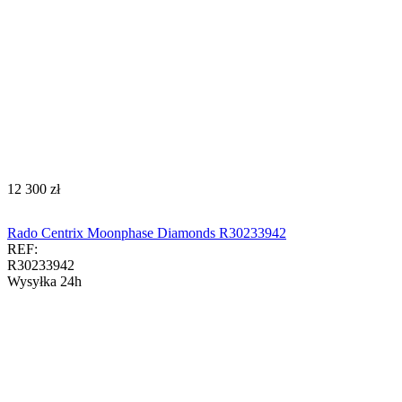
‍12 300‍
zł
Rado Centrix Moonphase Diamonds R30233942
REF:
R30233942
Wysyłka 24h