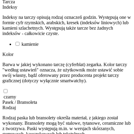
Tarcza
Indeksy
Indeksy na tarczy opisują rodzaj oznaczeń godzin. Występują one w
formie cyfr rzymskich, arabskich, kresek (indeksów liniowych) lub
kamieni szlachetnych. Występują także tarcze bez żadnych
indeksów - całkowicie czyste.
kamienie
Kolor
Barwa w jakiej wykonano tarczę (cyferblat) zegarka. Kolor tarczy
"według ustawień" oznacza, że użytkownik może ustawić sobie
swój własny, bądź oferowany przez producenta projekt tarczy
graficznej (dotyczy wyłącznie smartwatchy).
czarny
Pasek / Bransoleta
Rodzaj
Rodzaj paska lub bransolety określa materiał, z jakiego został
wykonany. Bransolety mogą być stalowe, tytanowe, ceramiczne lub
z tworzywa. Paski występują m.in. w wersjach skórzanych,
gumowych, kauczukowych lub tekstylnych.