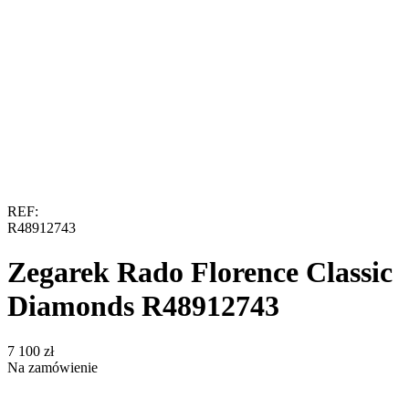
REF:
R48912743
Zegarek Rado Florence Classic
Diamonds R48912743
‍7 100‍
zł
Na zamówienie