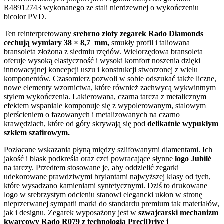
R48912743
wykonanego ze stali nierdzewnej o wykończeniu
bicolor PVD.
Ten reinterpretowany
srebrno złoty zegarek Rado Diamonds
cechują wymiary 38 × 8,7 mm,
smukły profil i taliowana
bransoleta złożona z siedmiu rzędów. Wielorzędowa bransoleta
oferuje wysoką elastyczność i wysoki komfort noszenia dzięki
innowacyjnej koncepcji uszu i konstrukcji stworzonej z wielu
komponentów. Czasomierz pozwoli w sobie odszukać także liczne,
nowe elementy wzornictwa, które również zachwycą wykwintnym
stylem wykończenia. Lakierowana, czarna tarcza z metalicznym
efektem wspaniale komponuje się z wypolerowanym, stalowym
pierścieniem o fazowanych i metalizowanych na czarno
krawędziach, które od góry skrywają się pod
delikatnie wypukłym
szkłem szafirowym.
Pozłacane wskazania płyną między szlifowanymi diamentami. Ich
jakość i blask podkreśla oraz czci powracające słynne
logo Jubilé
na tarczy. Przedtem stosowane je, aby oddzielić zegarki
udekorowane prawdziwymi brylantami najwyższej klasy od tych,
które wysadzano kamieniami syntetycznymi. Dziś to drukowane
logo w srebrzystym odcieniu stanowi elegancki ukłon w stronę
nieprzerwanej sympatii marki do standardu premium tak materiałów,
jak i designu. Zegarek wyposażony jest w
szwajcarski mechanizm
kwarcowy Rado R079 z technologią
PreciDrive i