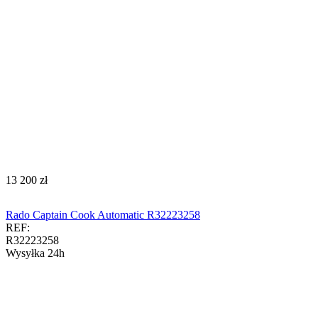
‍13 200‍
zł
Rado Captain Cook Automatic R32223258
REF:
R32223258
Wysyłka 24h