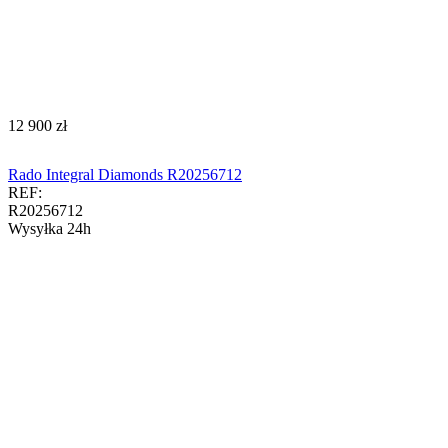
‍12 900‍
zł
Rado Integral Diamonds R20256712
REF:
R20256712
Wysyłka 24h