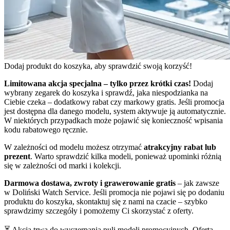
Dodaj produkt do koszyka, aby sprawdzić swoją korzyść!
Limitowana akcja specjalna – tylko przez krótki czas!
Dodaj
wybrany zegarek do koszyka i sprawdź, jaka niespodzianka na
Ciebie czeka – dodatkowy rabat czy markowy gratis. Jeśli promocja
jest dostępna dla danego modelu, system aktywuje ją automatycznie.
W niektórych przypadkach może pojawić się konieczność wpisania
kodu rabatowego ręcznie.
W zależności od modelu możesz otrzymać
atrakcyjny rabat lub
prezent
. Warto sprawdzić kilka modeli, ponieważ upominki różnią
się w zależności od marki i kolekcji.
Darmowa dostawa, zwroty i grawerowanie gratis
– jak zawsze
w Doliński Watch Service. Jeśli promocja nie pojawi się po dodaniu
produktu do koszyka, skontaktuj się z nami na czacie – szybko
sprawdzimy szczegóły i pomożemy Ci skorzystać z oferty.
⏳ Akcja trwa do wyczerpania puli modeli promocyjnych. Oferta