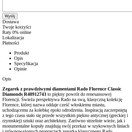
Wyślij
Dostawa
Twoje korzyści
Raty 0% online
Lokalizacja
Płatności
Produkt
Opis
Specyfikacja
Opinie
Opis
Zegarek z prawdziwymi diamentami Rado Florence Classic
Diamonds R48912743
to piękny powrót do renesansowej
Florencji. Świeża perspektywa Rado na swą, klasyczną kolekcję
Florence, której nazwa oddaje cześć włoskiemu miastu,
uchodzącemu za kolebkę epoki odrodzenia. Inspiracją zaczerpniętą
z tego czasu stało się przede wszystkim piękno antycznej (greckiej i
rzymskiej) sztuki oraz architektury. Zarówno strzeliste wieże, jak i
monumentalne kopuły znajdują swój przekaz w szykownych liniach
i zrównoważonych proporcjach zegarka klasycznego Rado