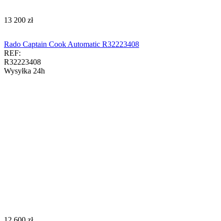
‍13 200‍
zł
Rado Captain Cook Automatic R32223408
REF:
R32223408
Wysyłka 24h
‍12 600‍
zł