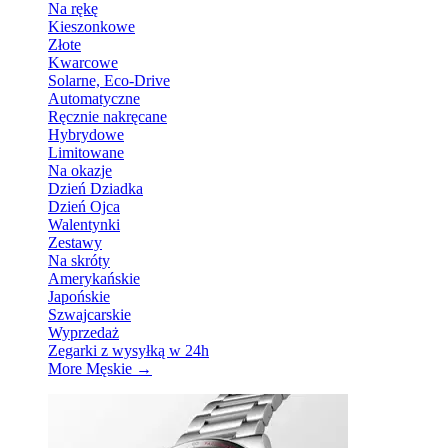
Na rękę
Kieszonkowe
Złote
Kwarcowe
Solarne, Eco-Drive
Automatyczne
Ręcznie nakręcane
Hybrydowe
Limitowane
Na okazje
Dzień Dziadka
Dzień Ojca
Walentynki
Zestawy
Na skróty
Amerykańskie
Japońskie
Szwajcarskie
Wyprzedaż
Zegarki z wysyłką w 24h
More Męskie
→