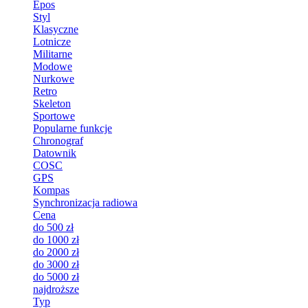
Epos
Styl
Klasyczne
Lotnicze
Militarne
Modowe
Nurkowe
Retro
Skeleton
Sportowe
Popularne funkcje
Chronograf
Datownik
COSC
GPS
Kompas
Synchronizacja radiowa
Cena
do 500 zł
do 1000 zł
do 2000 zł
do 3000 zł
do 5000 zł
najdroższe
Typ