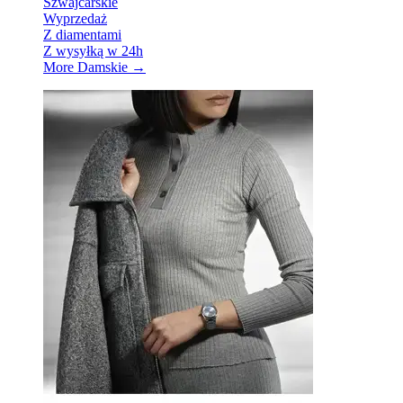
Szwajcarskie
Wyprzedaż
Z diamentami
Z wysyłką w 24h
More Damskie
→