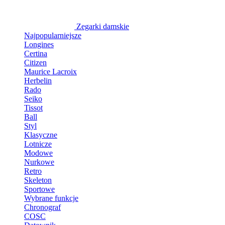
Zegarki damskie
Najpopularniejsze
Longines
Certina
Citizen
Maurice Lacroix
Herbelin
Rado
Seiko
Tissot
Ball
Styl
Klasyczne
Lotnicze
Modowe
Nurkowe
Retro
Skeleton
Sportowe
Wybrane funkcje
Chronograf
COSC