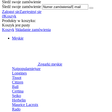
Śledź swoje zamówienie
Śledź swoje zamówienie
Zaloguj się
Zarejestruj się
0
Koszyk
Produkty w koszyku:
Koszyk jest pusty
Koszyk
Składanie zamówienia
Męskie
Zegarki męskie
Najpopularniejsze
Longines
Tissot
Citizen
Ball
Certina
Seiko
Herbelin
Maurice Lacroix
Rado