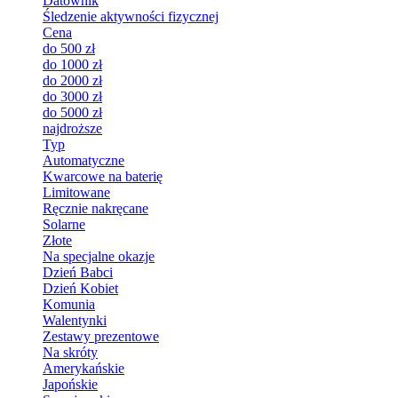
Datownik
Śledzenie aktywności fizycznej
Cena
do 500 zł
do 1000 zł
do 2000 zł
do 3000 zł
do 5000 zł
najdroższe
Typ
Automatyczne
Kwarcowe na baterię
Limitowane
Ręcznie nakręcane
Solarne
Złote
Na specjalne okazje
Dzień Babci
Dzień Kobiet
Komunia
Walentynki
Zestawy prezentowe
Na skróty
Amerykańskie
Japońskie