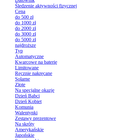
Datownik
Śledzenie aktywności fizycznej
Cena
do 500 zł
do 1000 zł
do 2000 zł
do 3000 zł
do 5000 zł
najdroższe
Typ
Automatyczne
Kwarcowe na baterię
Limitowane
Ręcznie nakręcane
Solarne
Złote
Na specjalne okazje
Dzień Babci
Dzień Kobiet
Komunia
Walentynki
Zestawy prezentowe
Na skróty
Amerykańskie
Japońskie