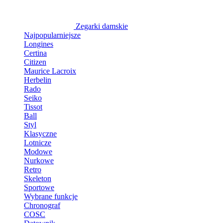
Zegarki damskie
Najpopularniejsze
Longines
Certina
Citizen
Maurice Lacroix
Herbelin
Rado
Seiko
Tissot
Ball
Styl
Klasyczne
Lotnicze
Modowe
Nurkowe
Retro
Skeleton
Sportowe
Wybrane funkcje
Chronograf
COSC