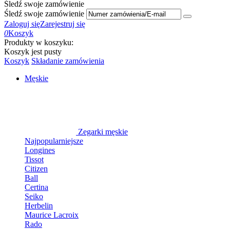
Śledź swoje zamówienie
Śledź swoje zamówienie
Zaloguj się
Zarejestruj się
0
Koszyk
Produkty w koszyku:
Koszyk jest pusty
Koszyk
Składanie zamówienia
Męskie
Zegarki męskie
Najpopularniejsze
Longines
Tissot
Citizen
Ball
Certina
Seiko
Herbelin
Maurice Lacroix
Rado