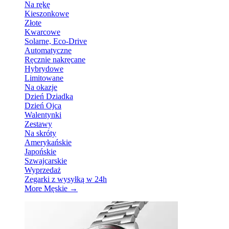
Na rękę
Kieszonkowe
Złote
Kwarcowe
Solarne, Eco-Drive
Automatyczne
Ręcznie nakręcane
Hybrydowe
Limitowane
Na okazje
Dzień Dziadka
Dzień Ojca
Walentynki
Zestawy
Na skróty
Amerykańskie
Japońskie
Szwajcarskie
Wyprzedaż
Zegarki z wysyłką w 24h
More Męskie
→