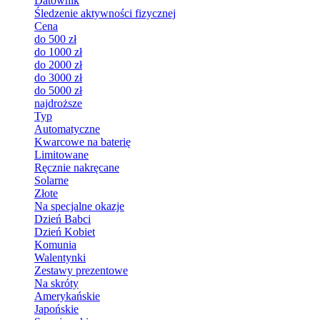
Datownik
Śledzenie aktywności fizycznej
Cena
do 500 zł
do 1000 zł
do 2000 zł
do 3000 zł
do 5000 zł
najdroższe
Typ
Automatyczne
Kwarcowe na baterię
Limitowane
Ręcznie nakręcane
Solarne
Złote
Na specjalne okazje
Dzień Babci
Dzień Kobiet
Komunia
Walentynki
Zestawy prezentowe
Na skróty
Amerykańskie
Japońskie