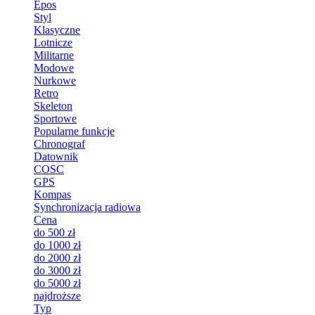
Epos
Styl
Klasyczne
Lotnicze
Militarne
Modowe
Nurkowe
Retro
Skeleton
Sportowe
Popularne funkcje
Chronograf
Datownik
COSC
GPS
Kompas
Synchronizacja radiowa
Cena
do 500 zł
do 1000 zł
do 2000 zł
do 3000 zł
do 5000 zł
najdroższe
Typ