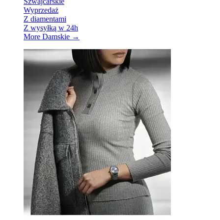
Szwajcarskie
Wyprzedaż
Z diamentami
Z wysyłką w 24h
More Damskie
→