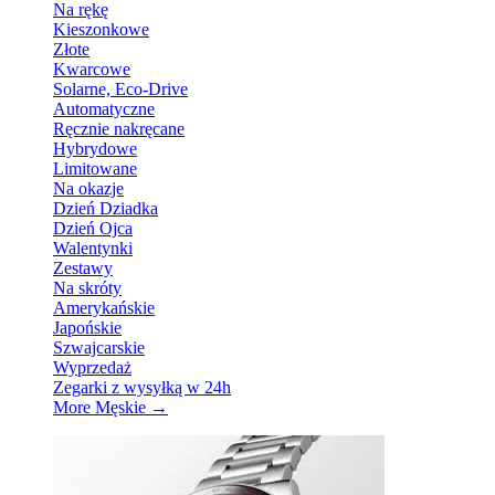
Na rękę
Kieszonkowe
Złote
Kwarcowe
Solarne, Eco-Drive
Automatyczne
Ręcznie nakręcane
Hybrydowe
Limitowane
Na okazje
Dzień Dziadka
Dzień Ojca
Walentynki
Zestawy
Na skróty
Amerykańskie
Japońskie
Szwajcarskie
Wyprzedaż
Zegarki z wysyłką w 24h
More Męskie
→