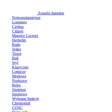
Zegarki damskie
Najpopularniejsze
Longines
Certina
Citizen
Maurice Lacroix
Herbelin
Rado
Seiko
Tissot
Ball
Styl
Klasyczne
Lotnicze
Modowe
Nurkowe
Retro
Skeleton
Sportowe
Wybrane funkcje
Chronograf
COSC