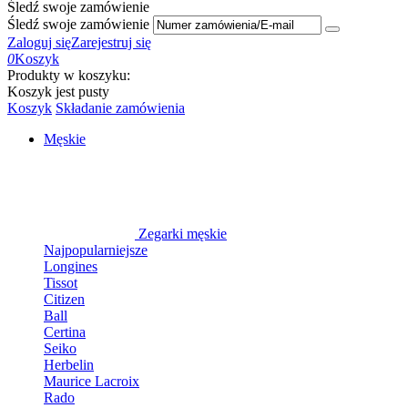
Śledź swoje zamówienie
Śledź swoje zamówienie
Zaloguj się
Zarejestruj się
0
Koszyk
Produkty w koszyku:
Koszyk jest pusty
Koszyk
Składanie zamówienia
Męskie
Zegarki męskie
Najpopularniejsze
Longines
Tissot
Citizen
Ball
Certina
Seiko
Herbelin
Maurice Lacroix
Rado