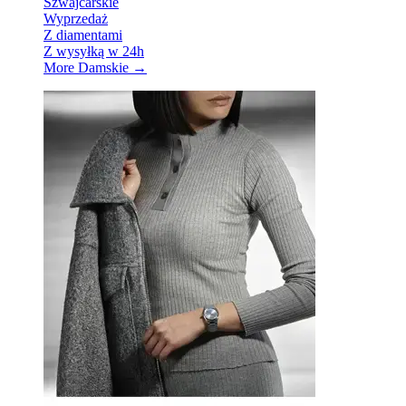
Szwajcarskie
Wyprzedaż
Z diamentami
Z wysyłką w 24h
More Damskie
→