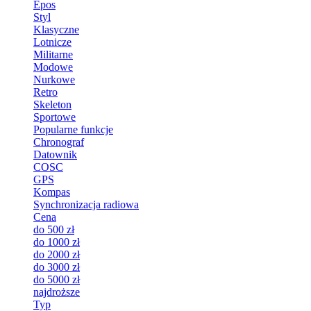
Epos
Styl
Klasyczne
Lotnicze
Militarne
Modowe
Nurkowe
Retro
Skeleton
Sportowe
Popularne funkcje
Chronograf
Datownik
COSC
GPS
Kompas
Synchronizacja radiowa
Cena
do 500 zł
do 1000 zł
do 2000 zł
do 3000 zł
do 5000 zł
najdroższe
Typ