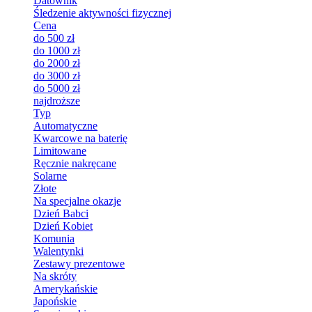
Datownik
Śledzenie aktywności fizycznej
Cena
do 500 zł
do 1000 zł
do 2000 zł
do 3000 zł
do 5000 zł
najdroższe
Typ
Automatyczne
Kwarcowe na baterię
Limitowane
Ręcznie nakręcane
Solarne
Złote
Na specjalne okazje
Dzień Babci
Dzień Kobiet
Komunia
Walentynki
Zestawy prezentowe
Na skróty
Amerykańskie
Japońskie