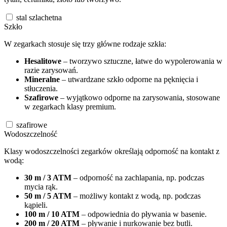
stal szlachetna
Szkło
W zegarkach stosuje się trzy główne rodzaje szkła:
Hesalitowe
– tworzywo sztuczne, łatwe do wypolerowania w
razie zarysowań.
Mineralne
– utwardzane szkło odporne na pęknięcia i
stłuczenia.
Szafirowe
– wyjątkowo odporne na zarysowania, stosowane
w zegarkach klasy premium.
szafirowe
Wodoszczelność
Klasy wodoszczelności zegarków określają odporność na kontakt z
wodą:
30 m / 3 ATM
– odporność na zachlapania, np. podczas
mycia rąk.
50 m / 5 ATM
– możliwy kontakt z wodą, np. podczas
kąpieli.
100 m / 10 ATM
– odpowiednia do pływania w basenie.
200 m / 20 ATM
– pływanie i nurkowanie bez butli.