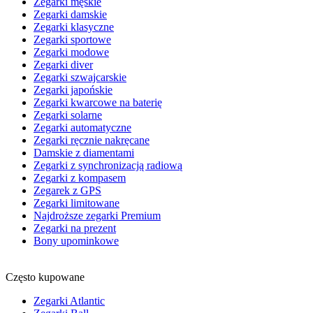
Zegarki męskie
Zegarki damskie
Zegarki klasyczne
Zegarki sportowe
Zegarki modowe
Zegarki diver
Zegarki szwajcarskie
Zegarki japońskie
Zegarki kwarcowe na baterię
Zegarki solarne
Zegarki automatyczne
Zegarki ręcznie nakręcane
Damskie z diamentami
Zegarki z synchronizacją radiową
Zegarki z kompasem
Zegarek z GPS
Zegarki limitowane
Najdroższe zegarki Premium
Zegarki na prezent
Bony upominkowe
Często kupowane
Zegarki Atlantic