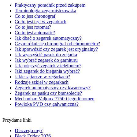
Praktyczny poradnik przed zakupem
Terminologia zegarmistrzowska
Co to jest chronograf
Co to jest tryt w zegarkach
Co to jest rotomat?
Co to jest automatic?
Jak dbać o zegarek automatyczny?
Czym różni się chronograf od chronometru?
Jak sprawdzić czy zegarek jest oryginalny?
Jak wyczyścić pasek do zegarka
Jak wybrać zegarek do garnituru
Jak połączyć zegarek z telefonem?
Jaki zegarek do biegania wybrać?
Jakie są tarcze w zegarkach?
Rodzaje szkieł w zegarkach
Zegarek automatyczny czy kwarcowy?
Zegarek na pasku czy bransolecie?
Mechanizm Valjoux 7750 i jego fenomen
Powłoka PVD czy galwaniczna?
Przydatne linki
Dlaczego my?
Black Friday 2026