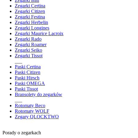
Zegarki Ball
Zegarki Certina
Zegarki Citizen
Zegarki Festina
Zegarki Herbelin
Zegarki Longines
Zegarki Maurice Lacroix
Zegarki Rado
Zegarki Roamer
Zegarki Seiko
Zegarki Tissot
___
Paski Certina
Paski Citizen
Paski Hirsch
Paski OMEGA
Paski Tissot
Bransolety do zegarków
___
Rotomaty Beco
Rotomaty WOLF
Zegary QLOCKTWO
Porady o zegarkach