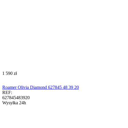
‍1 590‍
zł
Roamer Olivia Diamond 627845 48 39 20
REF:
627845483920
Wysyłka 24h