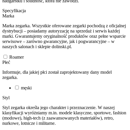
nadgarstku i solidność, która nie zawodzi.
Specyfikacja
Marka
Marka zegarka. Wszystkie oferowane zegarki pochodzą z oficjalnej
dystrybucji – posiadamy autoryzację na sprzedaż i serwis każdej
marki. Gwarantujemy oryginalność produktów oraz pełne wsparcie
serwisowe – zarówno gwarancyjne, jak i pogwarancyjne – w
naszych salonach i sklepie dolinski.pl.
Roamer
Płeć
Informuje, dla jakiej płci został zaprojektowany dany model
zegarka.
męski
Styl
Styl zegarka określa jego charakter i przeznaczenie. W naszej
klasyfikacji wyróżniamy m.in. modele klasyczne, sportowe, fashion
(modowe), high-tech (z zaawansowanych materiałów), retro,
nurkowe, lotnicze i militarne.