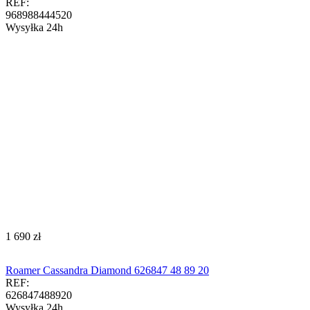
REF:
968988444520
Wysyłka 24h
‍1 690‍
zł
Roamer Cassandra Diamond 626847 48 89 20
REF:
626847488920
Wysyłka 24h