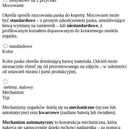
motylkowe na 2 przyciski
Mocowanie
Określa sposób mocowania paska do koperty. Mocowanie może
być
standardowe
– z prostym zakończeniem paska, umożliwiające
łatwą wymianę na zamiennik – lub
niestandardowe
, z
profilowanym kształtem dopasowanym do konkretnego modelu
zegarka.
standardowe
Kolor
Kolor paska określa dominującą barwę materiału. Odcień może
nieznacznie różnić się od prezentowanego na zdjęciu – w zależności
od ustawień ekranu i partii produkcyjnej.
srebrny, stalowy
Mechanizm
Typ
Mechanizmy zegarków dzielą się na
mechaniczne
(ręczne lub
automatyczne) oraz
kwarcowe
(zasilane baterią lub światłem).
Mechanizm automatyczny
to konstrukcja mechaniczna, która
nakręca się samoczynnie dzięki ruchowi nadgarstka – za pomocą