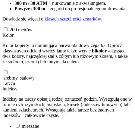
300 m / 30 ATM
– nurkowanie z akwalungiem.
Powyżej 300 m
– zegarki do profesjonalnego nurkowania.
Dowiedz się więcej o
klasach szczelności zegarków
.
200
metrów
Kolor
Kolor koperty to dominująca barwa obudowy zegarka. Oprócz
klasycznych odcieni wyróżniamy także wersje
bikolor
– łączące
dwa kolory, najczęściej stal z żółtym lub różowym złotem, a także
ze srebrem, czernią lub innym akcentem.
srebrny, stalowy
Tarcza
Indeksy
Indeksy na tarczy opisują rodzaj oznaczeń godzin. Występują one w
formie cyfr rzymskich, arabskich, kresek (indeksów liniowych) lub
kamieni szlachetnych. Występują także tarcze bez żadnych
indeksów - całkowicie czyste.
mieszane