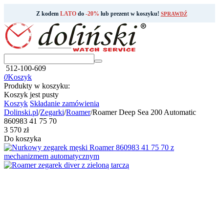
Z kodem
LATO
do
-20%
lub prezent w koszyku!
SPRAWDŹ
512-100-609
0
Koszyk
Produkty w koszyku:
Koszyk jest pusty
Koszyk
Składanie zamówienia
Dolinski.pl
/
Zegarki
/
Roamer
/
Roamer Deep Sea 200 Automatic
860983 41 75 70
‍3 570‍
zł
Do koszyka