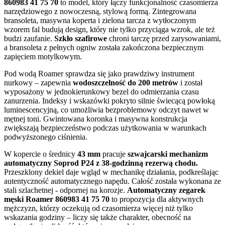
860983 41 75 70
to model, który łączy funkcjonalność czasomierza
narzędziowego z nowoczesną, stylową formą. Zintegrowana
bransoleta, masywna koperta i zielona tarcza z wytłoczonym
wzorem fal budują design, który nie tylko przyciąga wzrok, ale też
budzi zaufanie.
Szkło szafirowe
chroni tarczę przed zarysowaniami,
a bransoleta z pełnych ogniw została zakończona bezpiecznym
zapięciem motylkowym.
Pod wodą Roamer sprawdza się jako prawdziwy instrument
nurkowy – zapewnia
wodoszczelność do 200 metrów
i został
wyposażony w jednokierunkowy bezel do odmierzania czasu
zanurzenia. Indeksy i wskazówki pokryto silnie świecącą powłoką
luminescencyjną, co umożliwia bezproblemowy odczyt nawet w
mętnej toni. Gwintowana koronka i masywna konstrukcja
zwiększają bezpieczeństwo podczas użytkowania w warunkach
podwyższonego ciśnienia.
W kopercie o średnicy
43 mm
pracuje
szwajcarski mechanizm
automatyczny Soprod P24 z 38-godzinną rezerwą chodu.
Przeszklony dekiel daje wgląd w mechanikę działania, podkreślając
autentyczność automatycznego napędu. Całość została wykonana ze
stali szlachetnej - odpornej na korozje.
Automatyczny zegarek
męski Roamer 860983 41 75 70
to propozycja dla aktywnych
mężczyzn, którzy oczekują od czasomierza więcej niż tylko
wskazania godziny – liczy się także charakter, obecność na