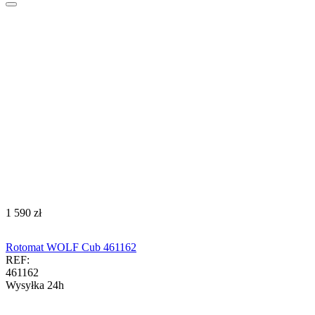
‍1 590‍
zł
Rotomat WOLF Cub 461162
REF:
461162
Wysyłka 24h