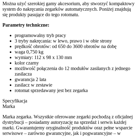
Można użyć szerokiej gamy akcesorium, aby stworzyć kompaktowy
system do nakręcania zegarków automatycznych. Poniżej znajdują
się produkty pasujące do tego rotomatu.
Parametry techniczne:
programowalny tryb pracy
3 tryby nakręcania: w lewo, prawo i w obie strony
prędkość obrotów: od 650 do 3600 obrotów na dobę
waga 0,750 kg
wymiary: 112 x 98 x 130 mm
kolor czarny
możliwość połączenia do 12 modułów zasilanych z jednego
zasilacza
gwarancja 2 lata
zasilacz w zestawie
rotomat sprzedawany jest bez zegarka
Specyfikacja
Marka
Marka zegarka. Wszystkie oferowane zegarki pochodzą z oficjalnej
dystrybucji – posiadamy autoryzację na sprzedaż i serwis każdej
marki. Gwarantujemy oryginalność produktów oraz pełne wsparcie
serwisowe – zarówno gwarancyjne, jak i pogwarancyjne – w