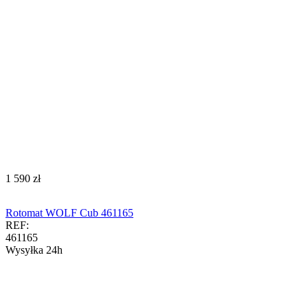
‍1 590‍
zł
Rotomat WOLF Cub 461165
REF:
461165
Wysyłka 24h