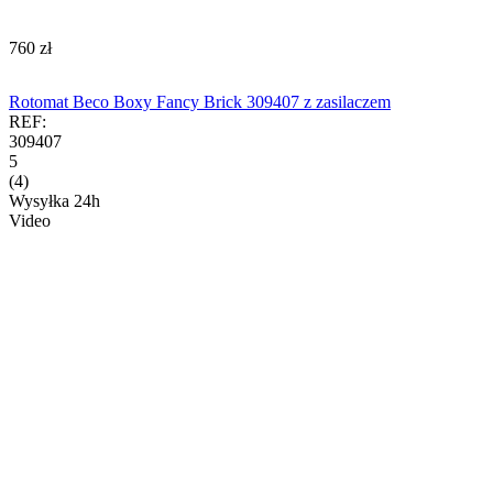
‍760‍
zł
Rotomat Beco Boxy Fancy Brick 309407 z zasilaczem
REF:
309407
5
(4)
Wysyłka 24h
Video