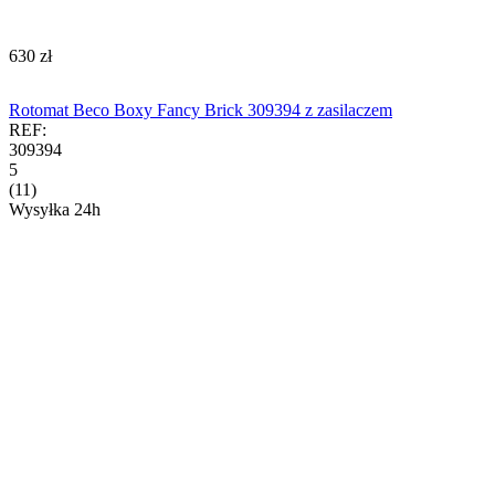
‍630‍
zł
Rotomat Beco Boxy Fancy Brick 309394 z zasilaczem
REF:
309394
5
(11)
Wysyłka 24h