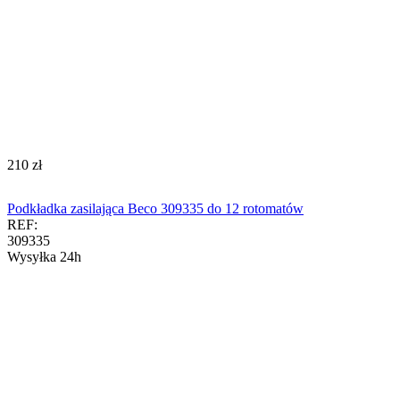
‍210‍
zł
Podkładka zasilająca Beco 309335 do 12 rotomatów
REF:
309335
Wysyłka 24h