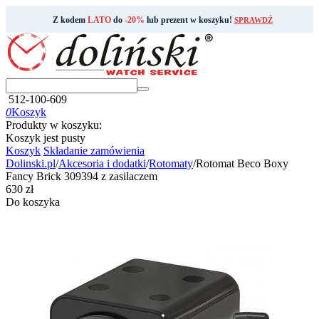
Z kodem
LATO
do
-20%
lub prezent w koszyku!
SPRAWDŹ
512-100-609
0
Koszyk
Produkty w koszyku:
Koszyk jest pusty
Koszyk
Składanie zamówienia
Dolinski.pl
/
Akcesoria i dodatki
/
Rotomaty
/
Rotomat Beco Boxy
Fancy Brick 309394 z zasilaczem
‍630‍
zł
Do koszyka