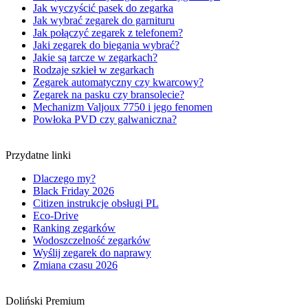
Jak wyczyścić pasek do zegarka
Jak wybrać zegarek do garnituru
Jak połączyć zegarek z telefonem?
Jaki zegarek do biegania wybrać?
Jakie są tarcze w zegarkach?
Rodzaje szkieł w zegarkach
Zegarek automatyczny czy kwarcowy?
Zegarek na pasku czy bransolecie?
Mechanizm Valjoux 7750 i jego fenomen
Powłoka PVD czy galwaniczna?
Przydatne linki
Dlaczego my?
Black Friday 2026
Citizen instrukcje obsługi PL
Eco-Drive
Ranking zegarków
Wodoszczelność zegarków
Wyślij zegarek do naprawy
Zmiana czasu 2026
Doliński Premium