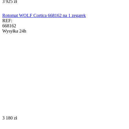
‍3 925‍
zł
Rotomat WOLF Cortica 668162 na 1 zegarek
REF:
668162
Wysyłka 24h
‍3 180‍
zł