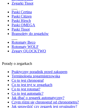
Zegarki Tissot
___
Paski Certina
Paski Citizen
Paski Hirsch
Paski OMEGA
Paski Tissot
Bransolety do zegarków
___
Rotomaty Beco
Rotomaty WOLF
Zegary QLOCKTWO
Porady o zegarkach
Praktyczny poradnik przed zakupem
Terminologia zegarmistrzowska
Co to jest chronograf
Co to jest tryt w zegarkach
Co to jest rotomat?
Co to jest automatic?
Jak dbać o zegarek automatyczny?
Czym różni się chronograf od chronometru?
Jak sprawdzić czy zegarek jest oryginalny?