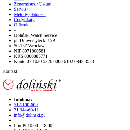
Zegarmistrz / Usługi
Serwis+
Metody płatności
Certyfikaty
O firmie
–
Doliński Watch Service
pl. Uniwersytecki 15B
50-137 Wrocław
NIP 8971800581
KRS 0000885771
Konto 07 1020 5226 0000 6102 0848 3523
Kontakt
Infolinia:
512-100-609
71 344-60-11
info@dolinski.pl
Pon-Pt 10.00 - 18.00