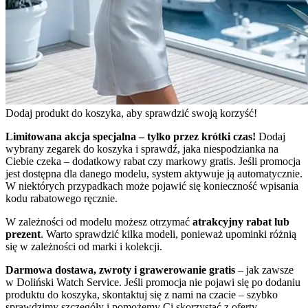
Dodaj produkt do koszyka, aby sprawdzić swoją korzyść!
Limitowana akcja specjalna – tylko przez krótki czas!
Dodaj
wybrany zegarek do koszyka i sprawdź, jaka niespodzianka na
Ciebie czeka – dodatkowy rabat czy markowy gratis. Jeśli promocja
jest dostępna dla danego modelu, system aktywuje ją automatycznie.
W niektórych przypadkach może pojawić się konieczność wpisania
kodu rabatowego ręcznie.
W zależności od modelu możesz otrzymać
atrakcyjny rabat lub
prezent
. Warto sprawdzić kilka modeli, ponieważ upominki różnią
się w zależności od marki i kolekcji.
Darmowa dostawa, zwroty i grawerowanie gratis
– jak zawsze
w Doliński Watch Service. Jeśli promocja nie pojawi się po dodaniu
produktu do koszyka, skontaktuj się z nami na czacie – szybko
sprawdzimy szczegóły i pomożemy Ci skorzystać z oferty.