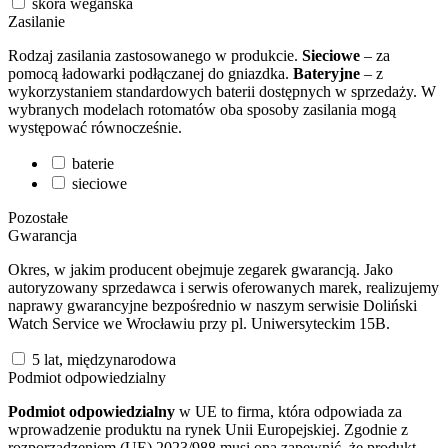
skóra wegańska
Zasilanie
Rodzaj zasilania zastosowanego w produkcie.
Sieciowe
– za
pomocą ładowarki podłączanej do gniazdka.
Bateryjne
– z
wykorzystaniem standardowych baterii dostępnych w sprzedaży. W
wybranych modelach rotomatów oba sposoby zasilania mogą
występować równocześnie.
baterie
sieciowe
Pozostałe
Gwarancja
Okres, w jakim producent obejmuje zegarek gwarancją. Jako
autoryzowany sprzedawca i serwis oferowanych marek, realizujemy
naprawy gwarancyjne bezpośrednio w naszym serwisie Doliński
Watch Service we Wrocławiu przy pl. Uniwersyteckim 15B.
5 lat, międzynarodowa
Podmiot odpowiedzialny
Podmiot odpowiedzialny
w UE to firma, która odpowiada za
wprowadzenie produktu na rynek Unii Europejskiej. Zgodnie z
rozporządzeniem (UE) 2023/988 musi ona zapewnić, że produkt