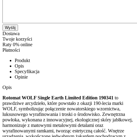
Wyślij
Dostawa
Twoje korzyści
Raty 0% online
Płatności
Produkt
Opis
Specyfikacja
Opinie
Opis
Rotomat WOLF Single Earth Limited Edition 190341
to
prawdziwe arcydzieło, które powstało z okazji 190-lecia marki
WOLF, symbolizując połączenie nowatorskiego wzornictwa,
luksusowego wyrafinowania i troski o środowisko. Zewnętrzna
powłoka, wykonana z innowacyjnej, ekologicznej skóry jabłkowej,
harmonizuje z matowymi metalowymi detalami oraz
wyrafinowanymi ramkami, tworząc estetyczną całość. Wnętrze
urządzenia, wykończone jedwabnym żakardem pochodzącym z