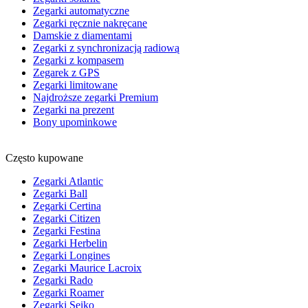
Zegarki automatyczne
Zegarki ręcznie nakręcane
Damskie z diamentami
Zegarki z synchronizacją radiową
Zegarki z kompasem
Zegarek z GPS
Zegarki limitowane
Najdroższe zegarki Premium
Zegarki na prezent
Bony upominkowe
Często kupowane
Zegarki Atlantic
Zegarki Ball
Zegarki Certina
Zegarki Citizen
Zegarki Festina
Zegarki Herbelin
Zegarki Longines
Zegarki Maurice Lacroix
Zegarki Rado
Zegarki Roamer
Zegarki Seiko