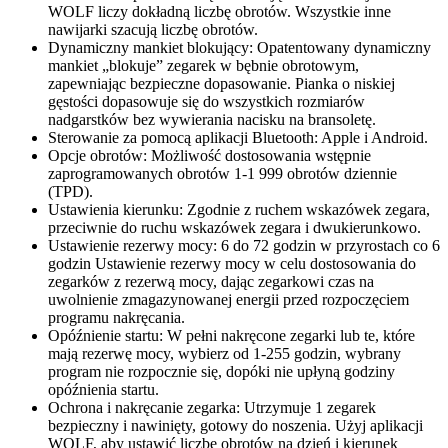
WOLF liczy dokładną liczbę obrotów. Wszystkie inne
nawijarki szacują liczbę obrotów.
Dynamiczny mankiet blokujący: Opatentowany dynamiczny
mankiet „blokuje” zegarek w bębnie obrotowym,
zapewniając bezpieczne dopasowanie. Pianka o niskiej
gęstości dopasowuje się do wszystkich rozmiarów
nadgarstków bez wywierania nacisku na bransoletę.
Sterowanie za pomocą aplikacji Bluetooth: Apple i Android.
Opcje obrotów: Możliwość dostosowania wstępnie
zaprogramowanych obrotów 1-1 999 obrotów dziennie
(TPD).
Ustawienia kierunku: Zgodnie z ruchem wskazówek zegara,
przeciwnie do ruchu wskazówek zegara i dwukierunkowo.
Ustawienie rezerwy mocy: 6 do 72 godzin w przyrostach co 6
godzin Ustawienie rezerwy mocy w celu dostosowania do
zegarków z rezerwą mocy, dając zegarkowi czas na
uwolnienie zmagazynowanej energii przed rozpoczęciem
programu nakręcania.
Opóźnienie startu: W pełni nakręcone zegarki lub te, które
mają rezerwę mocy, wybierz od 1-255 godzin, wybrany
program nie rozpocznie się, dopóki nie upłyną godziny
opóźnienia startu.
Ochrona i nakręcanie zegarka: Utrzymuje 1 zegarek
bezpieczny i nawinięty, gotowy do noszenia. Użyj aplikacji
WOLF, aby ustawić liczbę obrotów na dzień i kierunek