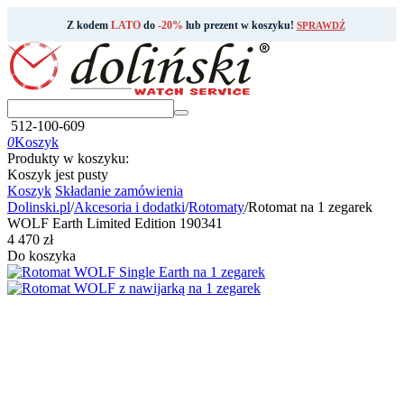
Z kodem
LATO
do
-20%
lub prezent w koszyku!
SPRAWDŹ
512-100-609
0
Koszyk
Produkty w koszyku:
Koszyk jest pusty
Koszyk
Składanie zamówienia
Dolinski.pl
/
Akcesoria i dodatki
/
Rotomaty
/
Rotomat na 1 zegarek
WOLF Earth Limited Edition 190341
‍4 470‍
zł
Do koszyka