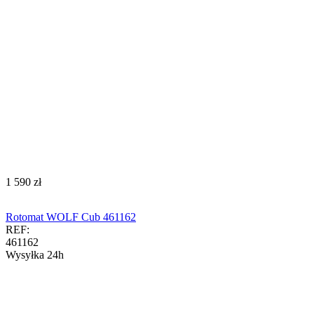
‍1 590‍
zł
Rotomat WOLF Cub 461162
REF:
461162
Wysyłka 24h