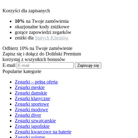
Korzyści dla zapisanych
10%
na Twoje zamówienia
okazjonalne kody zniżkowe
gorące zapowiedzi zegarków
zniżki dla
Stałych Klientów
Odbierz 10% na Twoje zamówienie
Zapisz się i dołącz do Doliński Premium
korzystaj z wszystkich bonusów
E-mail
Zapisuję się
Popularne kategorie
Zegarki – pełna oferta
Zegarki męskie
Zegarki damskie
Zegarki klasyczne
Zegarki sportowe
Zegarki modowe
Zegarki diver
Zegarki szwajcarskie
Zegarki japońskie
Zegarki kwarcowe na baterię
Zegarki solarne