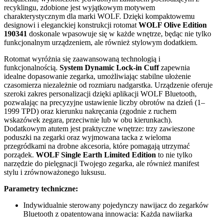
recyklingu, zdobione jest wyjątkowym motywem
charakterystycznym dla marki WOLF. Dzięki kompaktowemu
designowi i eleganckiej konstrukcji rotomat
WOLF Olive Edition
190341
doskonale wpasowuje się w każde wnętrze, będąc nie tylko
funkcjonalnym urządzeniem, ale również stylowym dodatkiem.
Rotomat wyróżnia się zaawansowaną technologią i
funkcjonalnością.
System Dynamic Lock-in Cuff
zapewnia
idealne dopasowanie zegarka, umożliwiając stabilne ułożenie
czasomierza niezależnie od rozmiaru nadgarstka. Urządzenie oferuje
szeroki zakres personalizacji dzięki aplikacji WOLF Bluetooth,
pozwalając na precyzyjne ustawienie liczby obrotów na dzień (1–
1999 TPD) oraz kierunku nakręcania (zgodnie z ruchem
wskazówek zegara, przeciwnie lub w obu kierunkach).
Dodatkowym atutem jest praktyczne wnętrze: trzy zawieszone
poduszki na zegarki oraz wyjmowana tacka z wieloma
przegródkami na drobne akcesoria, które pomagają utrzymać
porządek.
WOLF Single Earth Limited Edition
to nie tylko
narzędzie do pielęgnacji Twojego zegarka, ale również manifest
stylu i zrównoważonego luksusu.
Parametry techniczne:
Indywidualnie sterowany pojedynczy nawijacz do zegarków
Bluetooth z opatentowaną innowacją: Każda nawijarka