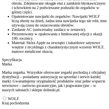
obrotu. Zdejmowane okrągłe etui z zamkiem błyskawicznym
i schowkiem na 2 podwieszane poduszki do zegarków w
górnej części.
Opatentowane nawijarki do zegarków: Nawijarki WOLF
liczą obroty na dzień, żadna inna nawijarka tego nie robi, inne
używają czasu do oszacowania obrotów.
Zasilanie AC (uniwersalny zasilacz w zestawie).
Prezentowany w opakowaniu z limitowanej edycji z okazji
190. rocznicy.
Materiał: Skóra Apple na zewnątrz i żakardowe satynowe
wnętrze z recyklingu z charakterystycznym wzorem WOLF,
matowe metaliczne okucia.
Specyfikacja
Marka
Marka zegarka. Wszystkie oferowane zegarki pochodzą z oficjalnej
dystrybucji – posiadamy autoryzację na sprzedaż i serwis każdej
marki. Gwarantujemy oryginalność produktów oraz pełne wsparcie
serwisowe – zarówno gwarancyjne, jak i pogwarancyjne – w
naszych salonach i sklepie dolinski.pl.
WOLF
Kraj pochodzenia