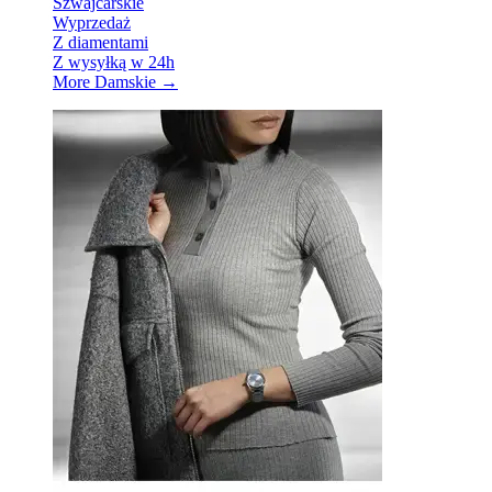
Szwajcarskie
Wyprzedaż
Z diamentami
Z wysyłką w 24h
More Damskie
→