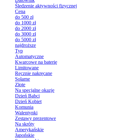
Datownik
Śledzenie aktywności fizycznej
Cena
do 500 zł
do 1000 zł
do 2000 zł
do 3000 zł
do 5000 zł
najdroższe
Typ
Automatyczne
Kwarcowe na baterię
Limitowane
Ręcznie nakręcane
Solarne
Złote
Na specjalne okazje
Dzień Babci
Dzień Kobiet
Komunia
Walentynki
Zestawy prezentowe
Na skróty
Amerykańskie
Japońskie