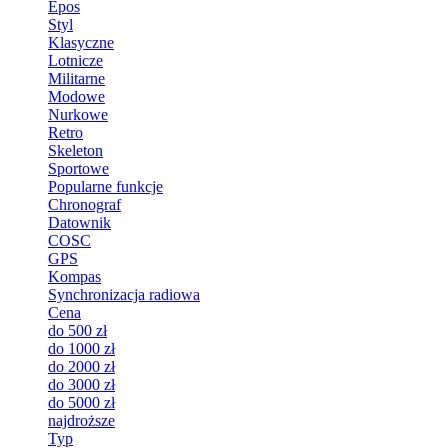
Epos
Styl
Klasyczne
Lotnicze
Militarne
Modowe
Nurkowe
Retro
Skeleton
Sportowe
Popularne funkcje
Chronograf
Datownik
COSC
GPS
Kompas
Synchronizacja radiowa
Cena
do 500 zł
do 1000 zł
do 2000 zł
do 3000 zł
do 5000 zł
najdroższe
Typ