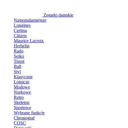
Zegarki damskie
Najpopularniejsze
Longines
Certina
Citizen
Maurice Lacroix
Herbelin
Rado
Seiko
Tissot
Ball
Styl
Klasyczne
Lotnicze
Modowe
Nurkowe
Retro
Skeleton
Sportowe
Wybrane funkcje
Chronograf
COSC