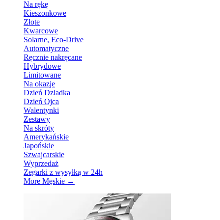
Na rękę
Kieszonkowe
Złote
Kwarcowe
Solarne, Eco-Drive
Automatyczne
Ręcznie nakręcane
Hybrydowe
Limitowane
Na okazje
Dzień Dziadka
Dzień Ojca
Walentynki
Zestawy
Na skróty
Amerykańskie
Japońskie
Szwajcarskie
Wyprzedaż
Zegarki z wysyłką w 24h
More Męskie
→