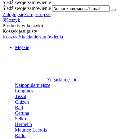
Śledź swoje zamówienie
Śledź swoje zamówienie
Zaloguj się
Zarejestruj się
0
Koszyk
Produkty w koszyku:
Koszyk jest pusty
Koszyk
Składanie zamówienia
Męskie
Zegarki męskie
Najpopularniejsze
Longines
Tissot
Citizen
Ball
Certina
Seiko
Herbelin
Maurice Lacroix
Rado